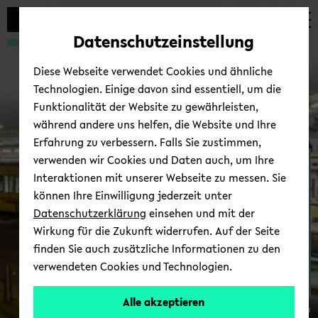
avoid
zum
zum
zum
automatic
Hauptinhalt
Hauptmenü
Fußbereich
Datenschutzeinstellung
content
wechseln
wechseln
wechseln
change
Diese Webseite verwendet Cookies und ähnliche
Technologien. Einige davon sind essentiell, um die
Funktionalität der Website zu gewährleisten,
während andere uns helfen, die Website und Ihre
Erfahrung zu verbessern. Falls Sie zustimmen,
verwenden wir Cookies und Daten auch, um Ihre
Thin Films & Physics of
Interaktionen mit unserer Webseite zu messen. Sie
Nanos­truc­tures - Vis­i­tors
können Ihre Einwilligung jederzeit unter
Datenschutzerklärung
einsehen und mit der
Wirkung für die Zukunft widerrufen. Auf der Seite
finden Sie auch zusätzliche Informationen zu den
verwendeten Cookies und Technologien.
Alle akzeptieren
© Uni­ver­sität Biele­feld