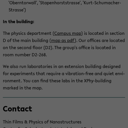
'Obern­tor­wall', 'Stapen­horststrasse', 'Kurt-​Schumacher-
Strasse')
In the build­ing:
The physics de­part­ment (
Cam­pus map
) is lo­cated in sec­tion
D of the main build­ing (
map as pdf
). Our of­fices are lo­cated
on the sec­ond floor (D2). The group's of­fice is lo­cated in
room num­ber D2-​268.
We also run lab­o­ra­to­ries in an ex­ten­sion build­ing de­signed
for ex­per­i­ments that re­quire a vibration-​free and quiet en­vi­
ron­ment. You can find these labs in the XPhy-​building
marked in the map.
Zum
Con­tact
Haupt­
in­
halt
Thin Films & Physics of Nanos­truc­tures