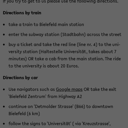
If you try to get to us please use the fol­low­ing di­rec­tions.
Di­rec­tions by train
take a train to Biele­feld main sta­tion
enter the sub­way sta­tion (Stadt­bahn) across the street
buy a ticket and take the red line (line nr. 4) to the uni­
ver­sity sta­tion (Hal­testelle Uni­ver­sität, takes about 7
min­utes) OR take a cab from the main sta­tion. The ride
to the uni­ver­sity is about 20 Euros.
Di­rec­tions by car
Use nav­i­ga­tors such as
Google maps
OR take the exit
'Biele­feld Zen­trum' from High­way A2
con­tinue on 'Det­molder Strasse' (B66) to down­town
Biele­feld (6 km)
fol­low the signs to 'Uni­ver­sität' ( via 'Kreuzs­trasse',