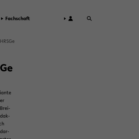
Fach­schaft
HRSGe
SGe
­an­te
er
Brei­
i­dak­
ach
dar-​