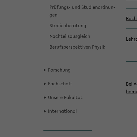
Prüfungs-​ und Stu­di­en­ord­nun­
gen
Ba­ch
Stu­di­en­be­ra­tung
Nach­teils­aus­gleich
Lehr­
Be­rufs­per­spek­ti­ven Phy­sik
For­schung
Fach­schaft
Bei V
home­
Un­se­re Fa­kul­tät
In­ter­na­tio­nal