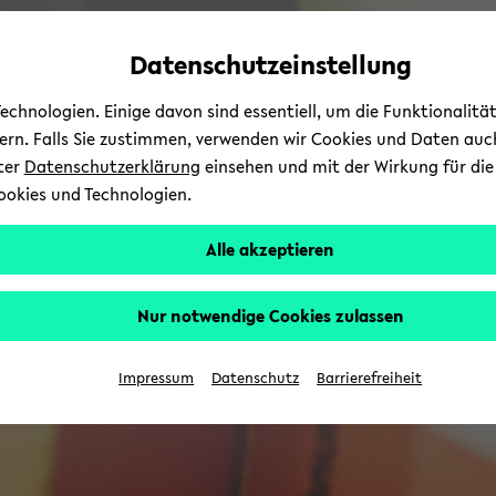
Automatische
zum
zum
zum
Inhaltswechsel
Hauptinhalt
Hauptmenü
Fußbereich
Datenschutzeinstellung
vermeiden
wechseln
wechseln
wechseln
chnologien. Einige davon sind essentiell, um die Funktionalit
sern. Falls Sie zustimmen, verwenden wir Cookies und Daten auc
nter
Datenschutzerklärung
einsehen und mit der Wirkung für die 
ookies und Technologien.
Alle akzeptieren
Nur notwendige Cookies zulassen
Impressum
Datenschutz
Barrierefreiheit