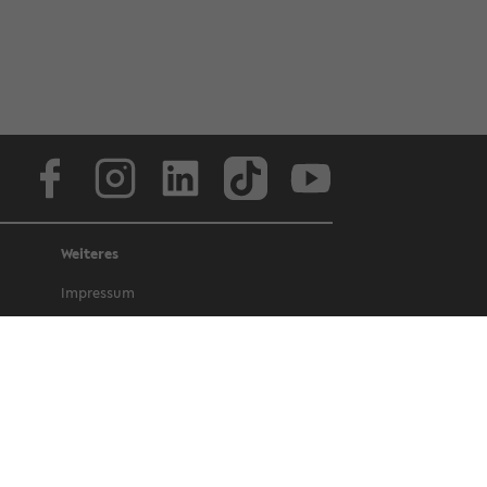
Face­book
In­sta­gram
Lin­ke­dIn
Tik­Tok
You­tube
Weiteres
Im­pres­sum
Da­ten­schutz
Bar­rie­re­frei­heit
Amt­li­che Be­kannt­ma­chun­gen und Ge­
set­ze
Letz­te Ak­tua­li­sie­rung: 17. Ok­to­ber 2022
©
Uni­ver­si­tät Bie­le­feld