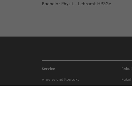
Ba­che­lor Phy­sik - Lehr­amt HRSGe
Service
Fakul
An­rei­se und Kon­takt
Fa­kul
Be­wer­bung
Fa­kul
Bi­blio­thek
Fa­kul
Campus-​Bauen
Fa­kul
Phi­lo
Hoch­schul­sport
Fa­kul
IT-​Services (BITS)
ten