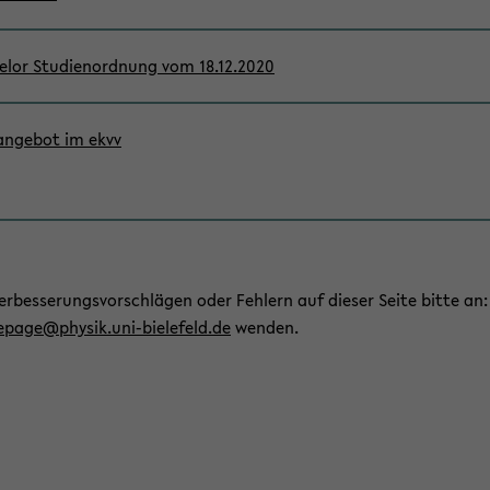
e­lor Stu­di­en­ord­nung vom 18.12.2020
an­ge­bot im ekvv
er­bes­se­rungs­vor­schlä­gen oder Feh­lern auf die­ser Seite bitte an:
page@phy­sik.uni-​bielefeld.de
wen­den.