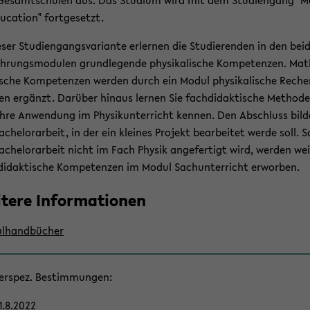
e­samt­schu­len aus. Das Stu­di­um wird mit dem Stu­di­en­gang "M
­ca­ti­on" fort­ge­setzt.
­ser Stu­di­en­gangs­va­ri­an­te er­ler­nen die Stu­die­ren­den in den bei
üh­rungs­mo­du­len grund­le­gen­de phy­si­ka­li­sche Kom­pe­ten­zen. Ma­
­sche Kom­pe­ten­zen wer­den durch ein Modul phy­si­ka­li­sche Re­ch
en er­gänzt. Dar­über hin­aus ler­nen Sie fach­di­dak­ti­sche Me­tho­d
hre An­wen­dung im Phy­sik­un­ter­richt ken­nen. Den Ab­schluss bil­d
a­che­lor­ar­beit, in der ein klei­nes Pro­jekt be­ar­bei­tet werde soll. S
a­che­lor­ar­beit nicht im Fach Phy­sik an­ge­fer­tigt wird, wer­den wei­
di­dak­ti­sche Kom­pe­ten­zen im Modul Sach­un­ter­richt er­wor­ben.
­te­re In­for­ma­tio­nen
l­hand­bü­cher
er­spez. Be­stim­mun­gen:
1.8.2022