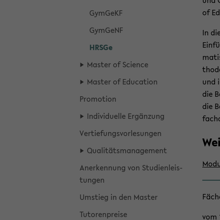
und G
of Edu
Gym­GeKF
Gym­GeNF
In die
Ein­f
HRSGe
ma­ti
Mas­ter of Sci­ence
tho­d
Mas­ter of Edu­ca­ti­on
und i
die B
Pro­mo­ti­on
die B
In­di­vi­du­el­le Er­gän­zung
fach­
Ver­tie­fungs­vor­le­sun­gen
Wei
Qua­li­täts­ma­nage­ment
Mo­du
An­er­ken­nung von Stu­di­en­leis­
tun­gen
Fä­ch
Um­stieg in den Mas­ter
Tu­to­ren­prei­se
vom 