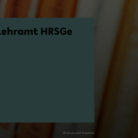
Lehr­amt HRSGe
© Uni­ver­si­tät Bie­le­feld