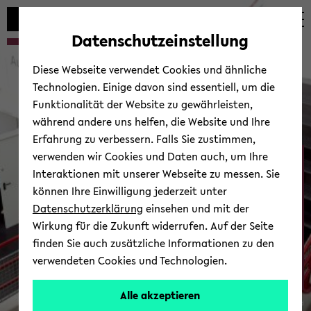
Automatische
skip
skip
skip
Inhaltswechsel
to
to
to
Datenschutzeinstellung
vermeiden
main
main
footer
content
menu
Diese Webseite verwendet Cookies und ähnliche
Technologien. Einige davon sind essentiell, um die
Funktionalität der Website zu gewährleisten,
während andere uns helfen, die Website und Ihre
Erfahrung zu verbessern. Falls Sie zustimmen,
verwenden wir Cookies und Daten auch, um Ihre
Ab­tei­lung Psy­cho­lo­gie
Interaktionen mit unserer Webseite zu messen. Sie
können Ihre Einwilligung jederzeit unter
Datenschutzerklärung
einsehen und mit der
Wirkung für die Zukunft widerrufen. Auf der Seite
finden Sie auch zusätzliche Informationen zu den
verwendeten Cookies und Technologien.
Zur Über­sicht
Alle akzeptieren
© Uni­ver­si­tät Bie­le­feld