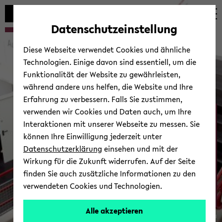
Automatische
zum
zum
zum
Inhaltswechsel
Hauptinhalt
Hauptmenü
Fußbereich
Datenschutzeinstellung
vermeiden
wechseln
wechseln
wechseln
Diese Webseite verwendet Cookies und ähnliche
Technologien. Einige davon sind essentiell, um die
Funktionalität der Website zu gewährleisten,
während andere uns helfen, die Website und Ihre
Erfahrung zu verbessern. Falls Sie zustimmen,
verwenden wir Cookies und Daten auch, um Ihre
Ab­tei­lung Psy­cho­lo­gie
Interaktionen mit unserer Webseite zu messen. Sie
können Ihre Einwilligung jederzeit unter
Datenschutzerklärung
einsehen und mit der
Wirkung für die Zukunft widerrufen. Auf der Seite
finden Sie auch zusätzliche Informationen zu den
verwendeten Cookies und Technologien.
Zur Über­sicht
Alle akzeptieren
© Uni­ver­si­tät Bie­le­feld