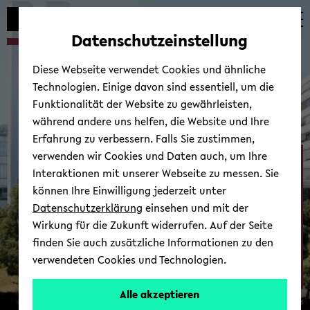
Automatische
zum
zum
zum
Inhaltswechsel
Hauptinhalt
Hauptmenü
Fußbereich
Datenschutzeinstellung
vermeiden
wechseln
wechseln
wechseln
Diese Webseite verwendet Cookies und ähnliche
Technologien. Einige davon sind essentiell, um die
Funktionalität der Website zu gewährleisten,
während andere uns helfen, die Website und Ihre
Erfahrung zu verbessern. Falls Sie zustimmen,
verwenden wir Cookies und Daten auch, um Ihre
Ab­tei­lung Psy­cho­lo­gie
Interaktionen mit unserer Webseite zu messen. Sie
können Ihre Einwilligung jederzeit unter
Datenschutzerklärung
einsehen und mit der
Wirkung für die Zukunft widerrufen. Auf der Seite
finden Sie auch zusätzliche Informationen zu den
verwendeten Cookies und Technologien.
Zur Über­sicht
Alle akzeptieren
© Uni­ver­si­tät Bie­le­feld