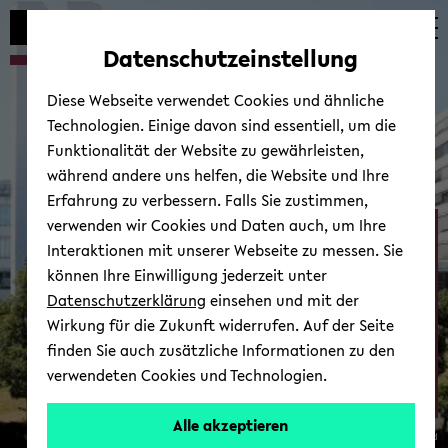
Automatische
skip
skip
skip
Inhaltswechsel
to
to
to
Datenschutzeinstellung
vermeiden
main
main
footer
content
menu
Diese Webseite verwendet Cookies und ähnliche
Technologien. Einige davon sind essentiell, um die
Funktionalität der Website zu gewährleisten,
während andere uns helfen, die Website und Ihre
Erfahrung zu verbessern. Falls Sie zustimmen,
verwenden wir Cookies und Daten auch, um Ihre
Ab­tei­lung Psy­cho­lo­gie
Interaktionen mit unserer Webseite zu messen. Sie
können Ihre Einwilligung jederzeit unter
Datenschutzerklärung
einsehen und mit der
Wirkung für die Zukunft widerrufen. Auf der Seite
finden Sie auch zusätzliche Informationen zu den
verwendeten Cookies und Technologien.
Zur Über­sicht
Alle akzeptieren
© Uni­ver­si­tät Bie­le­feld