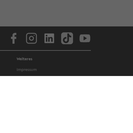
Face­book
In­sta­gram
Lin­ke­dIn
Tik­Tok
You­tube
Weiteres
Im­pres­sum
Da­ten­schutz
Bar­rie­re­frei­heit
Amt­li­che Be­kannt­ma­chun­gen und Ge­
set­ze
Letz­te Ak­tua­li­sie­rung: 10. No­vem­ber
2022
©
Uni­ver­si­tät Bie­le­feld