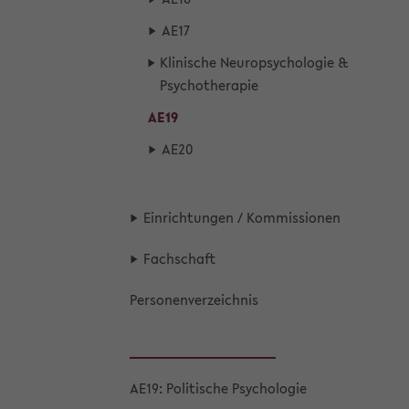
AE17
Kli­ni­sche Neu­ro­psy­cho­lo­gie &
Psy­cho­the­ra­pie
AE19
AE20
Ein­rich­tun­gen / Kom­mis­sio­nen
Fach­schaft
Per­so­nen­ver­zeich­nis
AE19: Po­li­ti­sche Psy­cho­lo­gie