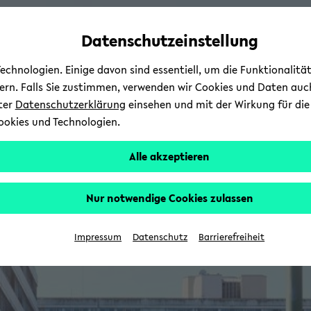
Automatische
zum
zum
zum
Inhaltswechsel
Hauptinhalt
Hauptmenü
Fußbereich
Datenschutzeinstellung
vermeiden
wechseln
wechseln
wechseln
chnologien. Einige davon sind essentiell, um die Funktionalit
sern. Falls Sie zustimmen, verwenden wir Cookies und Daten auc
nter
Datenschutzerklärung
einsehen und mit der Wirkung für die 
ookies und Technologien.
Alle akzeptieren
Nur notwendige Cookies zulassen
Impressum
Datenschutz
Barrierefreiheit