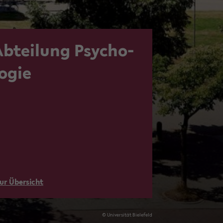
Ab­tei­lung Psy­cho­
o­gie
ur Über­sicht
© Uni­ver­si­tät Bie­le­feld