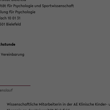
l­tät für Psy­cho­lo­gie und Sport­wis­sen­schaft
i­lung für Psy­cho­lo­gie
fach 10 01 31
501 Bie­le­feld
h­stun­de
Ver­ein­ba­rung
ens­lauf
Wis­sen­schaft­li­che Mit­ar­bei­te­rin in der AE Kli­ni­sche Kinder-