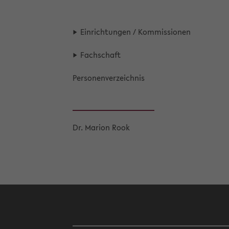
Ein­rich­tun­gen / Kom­mis­sio­nen
Fach­schaft
Per­so­nen­ver­zeich­nis
Dr. Ma­ri­on Rook