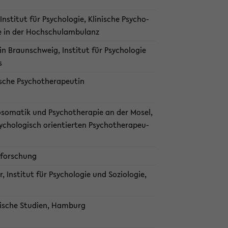
In­sti­tut für Psy­cho­lo­gie, Kli­ni­sche Psy­cho­
­te in der Hoch­schul­am­bu­lanz
 in Braun­schweig, In­sti­tut für Psy­cho­lo­gie
s
i­sche Psy­cho­the­ra­peu­tin
ho­so­ma­tik und Psy­cho­the­ra­pie an der Mosel,
y­cho­lo­gisch ori­en­tier­ten Psy­cho­the­ra­peu­
­for­schung
, In­sti­tut für Psy­cho­lo­gie und So­zio­lo­gie,
­mi­sche Stu­di­en, Ham­burg