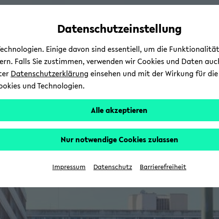
Automatische
zum
zum
zum
Inhaltswechsel
Hauptinhalt
Hauptmenü
Fußbereich
Datenschutzeinstellung
vermeiden
wechseln
wechseln
wechseln
chnologien. Einige davon sind essentiell, um die Funktionalit
sern. Falls Sie zustimmen, verwenden wir Cookies und Daten auc
nter
Datenschutzerklärung
einsehen und mit der Wirkung für die 
ookies und Technologien.
Alle akzeptieren
Nur notwendige Cookies zulassen
Impressum
Datenschutz
Barrierefreiheit