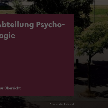
Ab­tei­lung Psy­cho­
o­gie
ur Über­sicht
© Uni­ver­si­tät Bie­le­feld