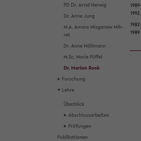
PD Dr. Arvid Her­wig
1989-
1992
Dr. Anne Jung
1982-
M.A. Amare Mis­ga­naw Mih­
1989
ret
Dr. Anne Möll­mann
M.Sc. Marie Püf­fel
Dr. Ma­ri­on Rook
For­schung
Lehre
Über­blick
Ab­schluss­ar­bei­ten
Prü­fun­gen
Pu­bli­ka­tio­nen