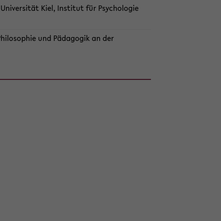
Universität Kiel, In­sti­tut für Psy­cho­lo­gie
Phi­lo­so­phie und Päd­ago­gik an der