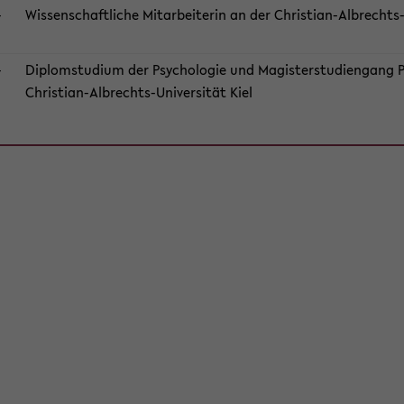
​
Wis­sen­schaft­li­che Mit­ar­bei­te­rin an der Christian-​Albrechts-
​
Di­plom­stu­di­um der Psy­cho­lo­gie und Ma­gis­ter­stu­di­en­gang 
Christian-​Albrechts-Universität Kiel