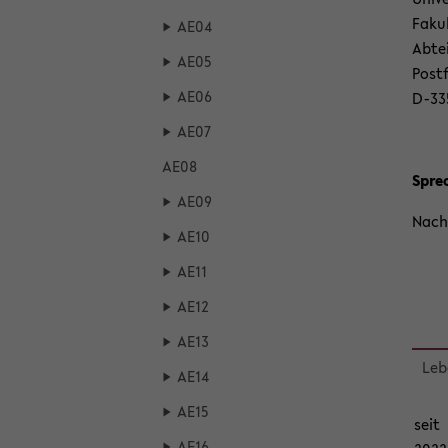
Fa­ku
AE04
Ab­te
AE05
Post­
AE06
D-​33
AE07
AE08
Sprec
AE09
Nach 
AE10
AE11
AE12
AE13
Le­b
AE14
AE15
seit
AE16