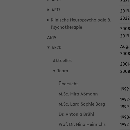
2022
AE17
2019-
2022
Kli­ni­sche Neu­ro­psy­cho­lo­gie &
Psy­cho­the­ra­pie
2008-
2019
AE19
Aug.
AE20
2008
Ak­tu­el­les
2001-
Team
2008
Über­sicht
1999
M.Sc. Mira Aß­mann
1992-
M.Sc. Lara So­phie Barg
1999
Dr. An­to­nia Brühl
1990-
Prof. Dr. Nina Hein­richs
1992