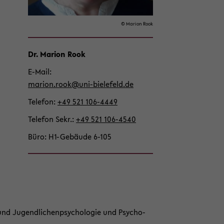
on
wech­
© Ma­ri­on Rook
seln
Dr. Ma­ri­on Rook
E-​Mail
ma­ri­on.rook@uni-​bielefeld.de
Te­le­fon
+49 521 106-​4449
Te­le­fon Sekr.
+49 521 106-​4540
Büro
H1-​Gebäude 6-105
​ und Ju­gend­li­chen­psy­cho­lo­gie und Psy­cho­