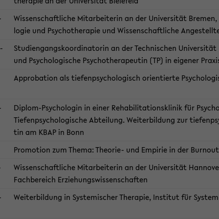
the­ra­pie an der Uni­ver­si­tät Bie­le­feld
​
Wis­sen­schaft­li­che Mit­ar­bei­te­rin an der Uni­ver­si­tät Bre­men, 
lo­gie und Psy­cho­the­ra­pie und Wis­sen­schaft­li­che An­ge­stell
​
Stu­di­en­gangs­ko­or­di­na­to­rin an der Tech­ni­schen Uni­ver­si­tät
und Psy­cho­lo­gi­sche Psy­cho­the­ra­peu­tin (TP) in ei­ge­ner Pra­xi
Ap­pro­ba­ti­on als tie­fen­psy­cho­lo­gisch ori­en­tier­te Psy­cho­lo­g
​
Diplom-​Psychologin in einer Re­ha­bi­li­ta­ti­ons­kli­nik für Psy­c
Tie­fen­psy­cho­lo­gi­sche Ab­tei­lung. Wei­ter­bil­dung zur tie­fen­ps
tin am KBAP in Bonn
Pro­mo­ti­on zum Thema: Theorie-​ und Em­pi­rie in der Bur­n­out
​
Wis­sen­schaft­li­che Mit­ar­bei­te­rin an der Uni­ver­si­tät Han­no­ver
Fach­be­reich Er­zie­hungs­wis­sen­schaf­ten
​
Wei­ter­bil­dung in Sys­te­mi­scher The­ra­pie, In­sti­tut für Sys­te