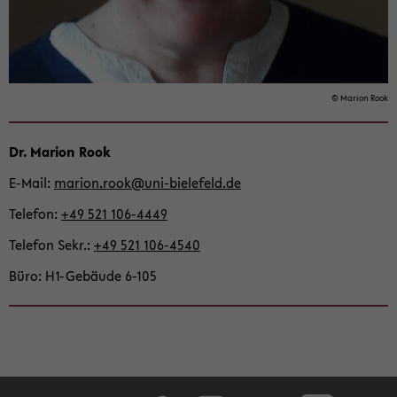
© Ma­ri­on Rook
Dr. Ma­ri­on Rook
E-​Mail
ma­ri­on.rook@uni-​bielefeld.de
Te­le­fon
+49 521 106-​4449
Te­le­fon Sekr.
+49 521 106-​4540
Büro
H1-​Gebäude 6-105
Face­book
In­sta­gram
Lin­ke­dIn
Tik­Tok
You