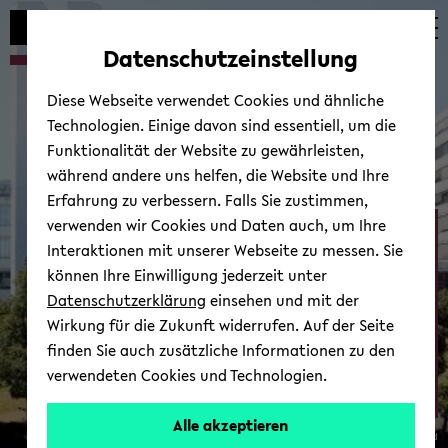
Automatische
zum
zum
zum
Inhaltswechsel
Hauptinhalt
Hauptmenü
Fußbereich
Datenschutzeinstellung
vermeiden
wechseln
wechseln
wechseln
Diese Webseite verwendet Cookies und ähnliche
Technologien. Einige davon sind essentiell, um die
Funktionalität der Website zu gewährleisten,
während andere uns helfen, die Website und Ihre
Erfahrung zu verbessern. Falls Sie zustimmen,
verwenden wir Cookies und Daten auch, um Ihre
Ab­tei­lung Psy­cho­lo­gie
Interaktionen mit unserer Webseite zu messen. Sie
können Ihre Einwilligung jederzeit unter
Datenschutzerklärung
einsehen und mit der
Wirkung für die Zukunft widerrufen. Auf der Seite
finden Sie auch zusätzliche Informationen zu den
verwendeten Cookies und Technologien.
Zur Über­sicht
Alle akzeptieren
© Uni­ver­si­tät Bie­le­feld