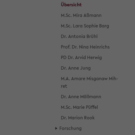
Über­sicht
M.Sc. Mira Aß­mann
M.Sc. Lara So­phie Barg
Dr. An­to­nia Brühl
Prof. Dr. Nina Hein­richs
PD Dr. Arvid Her­wig
Dr. Anne Jung
M.A. Amare Mis­ga­naw Mih­
ret
Dr. Anne Möll­mann
M.Sc. Marie Püf­fel
Dr. Ma­ri­on Rook
For­schung