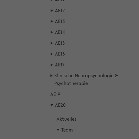
AE12
AE13
AE14
AE15
AE16
AE17
Kli­ni­sche Neu­ro­psy­cho­lo­gie &
Psy­cho­the­ra­pie
AE19
AE20
Ak­tu­el­les
Team