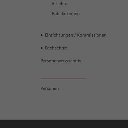
Lehre
Pu­bli­ka­tio­nen
Ein­rich­tun­gen / Kom­mis­sio­nen
Fach­schaft
Per­so­nen­ver­zeich­nis
Per­so­nen