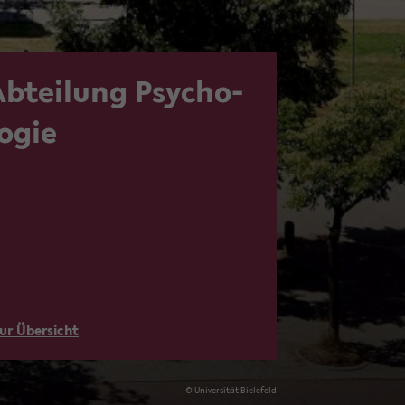
Ab­tei­lung Psy­cho­
o­gie
ur Über­sicht
© Uni­ver­si­tät Bie­le­feld