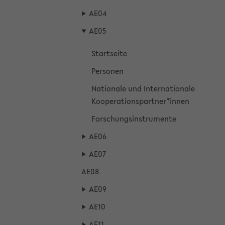
AE04
AE05
Start­sei­te
Per­so­nen
Na­tio­na­le und In­ter­na­tio­na­le
Ko­ope­ra­ti­ons­part­ner*innen
For­schungs­in­stru­men­te
AE06
AE07
AE08
AE09
AE10
AE11