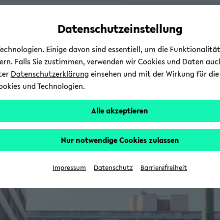
Automatische
zum
zum
zum
Inhaltswechsel
Hauptinhalt
Hauptmenü
Fußbereich
Datenschutzeinstellung
vermeiden
wechseln
wechseln
wechseln
chnologien. Einige davon sind essentiell, um die Funktionalit
sern. Falls Sie zustimmen, verwenden wir Cookies und Daten auc
nter
Datenschutzerklärung
einsehen und mit der Wirkung für die 
ookies und Technologien.
Alle akzeptieren
Nur notwendige Cookies zulassen
Impressum
Datenschutz
Barrierefreiheit