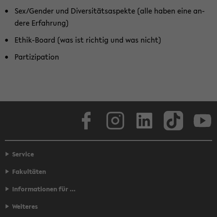
Sex/Gen­der und Di­ver­si­täts­aspek­te (alle haben eine an­
de­re Er­fah­rung)
Ethik-​Board (was ist rich­tig und was nicht)
Par­ti­zi­pa­ti­on
Face­book
In­sta­gram
Lin­ke­dIn
Tik­Tok
You
Service
Fakultäten
Informationen für ...
Weiteres