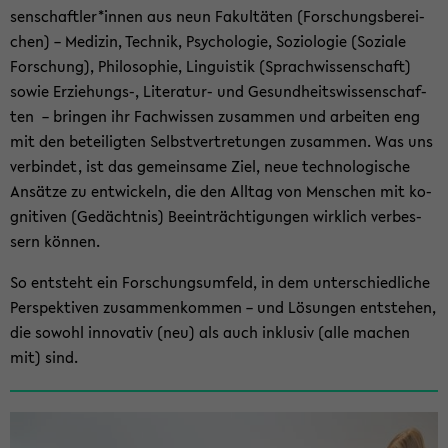
sen­schaft­ler*innen aus neun Fa­kul­tä­ten (For­schungs­be­rei­
chen) – Me­di­zin, Tech­nik, Psy­cho­lo­gie, So­zio­lo­gie (So­zia­le
For­schung), Phi­lo­so­phie, Lin­gu­is­tik (Sprach­wis­sen­schaft)
sowie Erziehungs-​, Literatur-​ und Ge­sund­heits­wis­sen­schaf­
ten – brin­gen ihr Fach­wis­sen zu­sam­men und ar­bei­ten eng
mit den be­tei­lig­ten Selbst­ver­tre­tun­gen zu­sam­men. Was uns
ver­bin­det, ist das ge­mein­sa­me Ziel, neue tech­no­lo­gi­sche
An­sät­ze zu ent­wi­ckeln, die den All­tag von Men­schen mit ko­
gni­ti­ven (Ge­dächt­nis) Be­ein­träch­ti­gun­gen wirk­lich ver­bes­
sern kön­nen.
So ent­steht ein For­schungs­um­feld, in dem un­ter­schied­li­che
Per­spek­ti­ven zu­sam­men­kom­men – und Lö­sun­gen ent­ste­hen,
die so­wohl in­no­va­tiv (neu) als auch in­klu­siv (alle ma­chen
mit) sind.