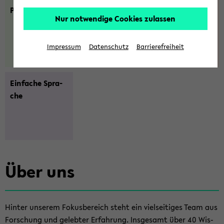
Pro­jek­te
Pu­bli­ka­tio­nen
Per­so­nen
Nur notwendige Cookies zulassen
Impressum
Datenschutz
Barrierefreiheit
Ein­fa­che Spra­
che
Über uns
Hin­ter un­se­rem Fo­kus­be­reich steht ein viel­sei­ti­ges Team aus
For­schung und ge­leb­ter Er­fah­rung. Ins­ge­samt über 40 Wis­