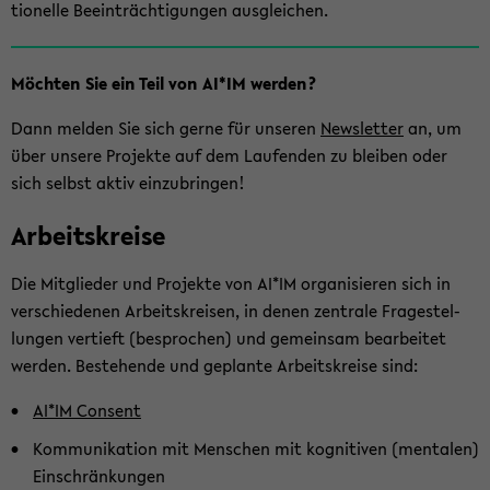
tio­nel­le Be­ein­träch­ti­gun­gen aus­glei­chen.
Möch­ten Sie ein Teil von AI*IM wer­den?
Dann mel­den Sie sich gerne für un­se­ren
News­let­ter
an, um
über un­se­re Pro­jek­te auf dem Lau­fen­den zu blei­ben oder
sich selbst aktiv ein­zu­brin­gen!
Ar­beits­krei­se
Die Mit­glie­der und Pro­jek­te von AI*IM or­ga­ni­sie­ren sich in
ver­schie­de­nen Ar­beits­krei­sen, in denen zen­tra­le Fra­ge­stel­
lun­gen ver­tieft (be­spro­chen) und ge­mein­sam be­ar­bei­tet
wer­den. Be­stehen­de und ge­plan­te Ar­beits­krei­se sind:
AI*IM Con­sent
Kom­mu­ni­ka­ti­on mit Men­schen mit ko­gni­ti­ven (men­ta­len)
Ein­schrän­kun­gen