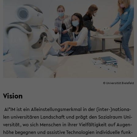
© Uni­ver­si­tät Bie­le­feld
Vi­si­on
AI*IM ist ein Al­lein­stel­lungs­merk­mal in der (inter-​)na­tio­na­
len uni­ver­si­tä­ren Land­schaft und prägt den So­zi­al­raum Uni­
ver­si­tät, wo sich Men­schen in ihrer Viel­fäl­tig­keit auf Au­gen­
hö­he be­geg­nen und as­sis­ti­ve Tech­no­lo­gien in­di­vi­du­el­le funk­