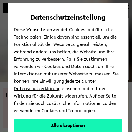
Automatische
zum
zum
zum
Inhaltswechsel
Hauptinhalt
Hauptmenü
Fußbereich
Datenschutzeinstellung
vermeiden
wechseln
wechseln
wechseln
Fo­kus­be­rei­che
Diese Webseite verwendet Cookies und ähnliche
Technologien. Einige davon sind essentiell, um die
Funktionalität der Website zu gewährleisten,
während andere uns helfen, die Website und Ihre
Erfahrung zu verbessern. Falls Sie zustimmen,
verwenden wir Cookies und Daten auch, um Ihre
Interaktionen mit unserer Webseite zu messen. Sie
können Ihre Einwilligung jederzeit unter
© Uni­ver­si­tät Bie­le­feld / Pa­trick Poll­mei­er
Datenschutzerklärung
einsehen und mit der
Haupt­sei­te
News
Über uns
Wirkung für die Zukunft widerrufen. Auf der Seite
finden Sie auch zusätzliche Informationen zu den
verwendeten Cookies und Technologien.
Alle akzeptieren