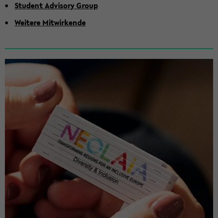
Stu­dent Ad­vi­so­ry Group
Wei­te­re Mit­wir­ken­de