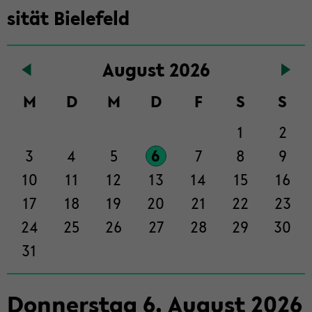
in­
si­tät Bie­le­feld
halt
der
Sek­
Au­gust 2026
ti­
on
M
D
M
D
F
S
S
wech­
1
2
seln
3
4
5
6
7
8
9
10
11
12
13
14
15
16
17
18
19
20
21
22
23
24
25
26
27
28
29
30
31
Don­ners­tag
6
.
Au­gust
2026