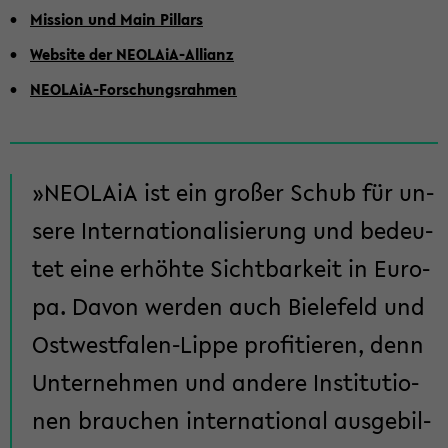
Mis­si­on und Main Pil­lars
Web­site der NEOLAiA-​Allianz
NEOLAiA-​Forschungsrahmen
NEO­LA­iA ist ein gro­ßer Schub für un­
se­re In­ter­na­tio­na­li­sie­rung und be­deu­
tet eine er­höh­te Sicht­bar­keit in Eu­ro­
pa. Davon wer­den auch Bie­le­feld und
Ostwestfalen-​Lippe pro­fi­tie­ren, denn
Un­ter­neh­men und an­de­re In­sti­tu­tio­
nen brau­chen in­ter­na­tio­nal aus­ge­bil­