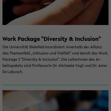
Work Packa­ge "Di­ver­si­ty & In­clu­si­on"
Die Uni­ver­si­tät Bie­le­feld ko­or­di­niert in­ner­halb der Al­li­anz
das The­men­feld „In­klu­si­on und Viel­falt" und damit das Work
Packa­ge 3 "Di­ver­si­ty & In­clu­si­on". Die Lei­te­rin­nen des Ar­
beits­pa­kets sind Pro­fes­so­rin Dr. Mi­chae­la Vogt und Dr. Ame­
lie La­busch.