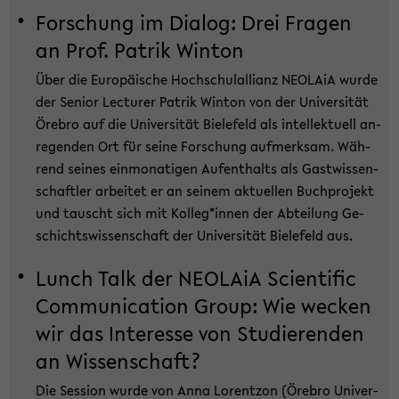
For­schung im Dia­log: Drei Fra­gen
an Prof. Pa­trik Win­ton
Über die Eu­ro­päi­sche Hoch­schul­al­li­anz NEO­LA­iA wurde
der Se­ni­or Lec­tu­rer Pa­trik Win­ton von der Uni­ver­si­tät
Öre­bro auf die Uni­ver­si­tät Bie­le­feld als in­tel­lek­tu­ell an­
re­gen­den Ort für seine For­schung auf­merk­sam. Wäh­
rend sei­nes ein­mo­na­ti­gen Auf­ent­halts als Gast­wis­sen­
schaft­ler ar­bei­tet er an sei­nem ak­tu­el­len Buch­pro­jekt
und tauscht sich mit Kol­leg*innen der Ab­tei­lung Ge­
schichts­wis­sen­schaft der Uni­ver­si­tät Bie­le­feld aus.
Lunch Talk der NEO­LA­iA Sci­en­ti­fic
Com­mu­ni­ca­ti­on Group: Wie we­cken
wir das In­ter­es­se von Stu­die­ren­den
an Wis­sen­schaft?
Die Ses­si­on wurde von Anna Lo­rent­zon (Öre­bro Uni­ver­