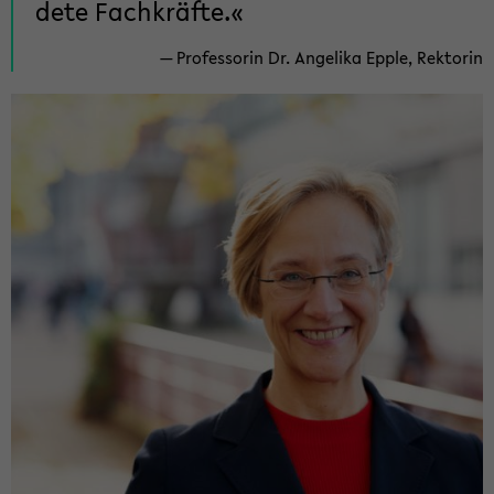
de­te Fach­kräf­te.
Pro­fes­so­rin Dr. An­ge­li­ka Epple, Rek­to­rin