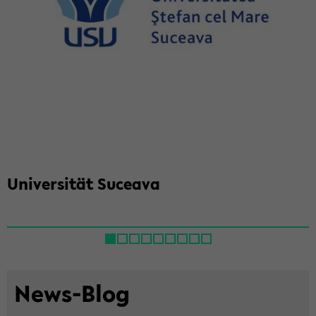
Uni­ver­si­tät Su­ce­a­va
News-​Blog