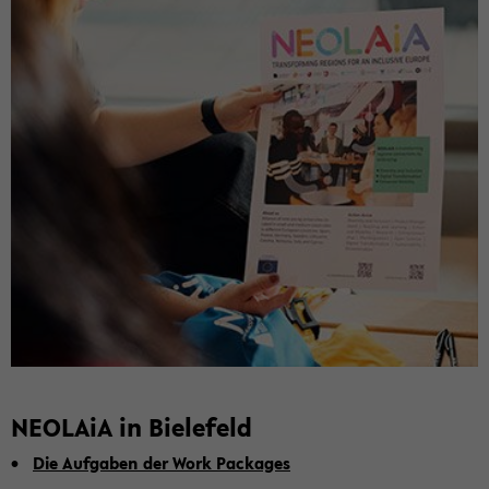
NEO­LA­iA in Bie­le­feld
Die Auf­ga­ben der Work Pack­a­ges