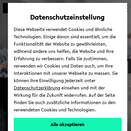
Automatische
zum
zum
zum
Inhaltswechsel
Hauptinhalt
Hauptmenü
Fußbereich
Datenschutzeinstellung
vermeiden
wechseln
wechseln
wechseln
Diese Webseite verwendet Cookies und ähnliche
Technologien. Einige davon sind essentiell, um die
Funktionalität der Website zu gewährleisten,
während andere uns helfen, die Website und Ihre
Erfahrung zu verbessern. Falls Sie zustimmen,
verwenden wir Cookies und Daten auch, um Ihre
NEOLAiA an der
Interaktionen mit unserer Webseite zu messen. Sie
Universität­ Bielefeld
können Ihre Einwilligung jederzeit unter
Datenschutzerklärung
einsehen und mit der
Wirkung für die Zukunft widerrufen. Auf der Seite
finden Sie auch zusätzliche Informationen zu den
verwendeten Cookies und Technologien.
Alle akzeptieren
© Uni­ver­si­tät Bie­le­feld