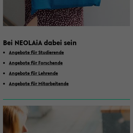
Bei NEO­LA­iA dabei sein
An­ge­bo­te für Stu­die­ren­de
An­ge­bo­te für For­schen­de
An­ge­bo­te für Leh­ren­de
An­ge­bo­te für Mit­ar­bei­ten­de