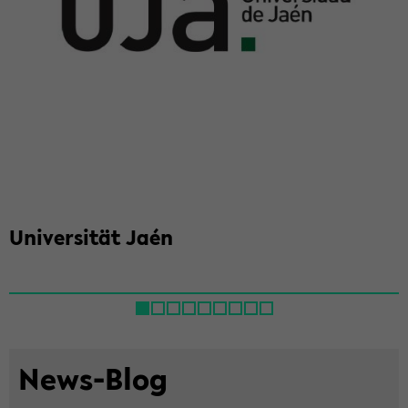
Uni­ver­si­tät Jaén
News-​Blog