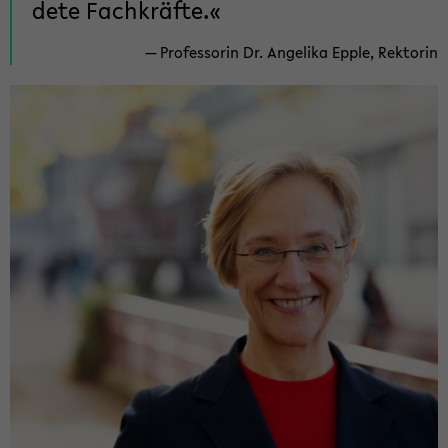
de­te Fach­kräf­te.
Pro­fes­so­rin Dr. An­ge­li­ka Epple, Rek­to­rin