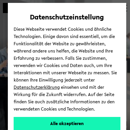
Automatische
zum
zum
zum
Inhaltswechsel
Hauptinhalt
Hauptmenü
Fußbereich
Datenschutzeinstellung
vermeiden
wechseln
wechseln
wechseln
Diese Webseite verwendet Cookies und ähnliche
Technologien. Einige davon sind essentiell, um die
Funktionalität der Website zu gewährleisten,
während andere uns helfen, die Website und Ihre
Erfahrung zu verbessern. Falls Sie zustimmen,
verwenden wir Cookies und Daten auch, um Ihre
NEOLAiA an der
Interaktionen mit unserer Webseite zu messen. Sie
Universität­ Bielefeld
können Ihre Einwilligung jederzeit unter
Datenschutzerklärung
einsehen und mit der
Wirkung für die Zukunft widerrufen. Auf der Seite
finden Sie auch zusätzliche Informationen zu den
verwendeten Cookies und Technologien.
Alle akzeptieren
© Uni­ver­si­tät Bie­le­feld