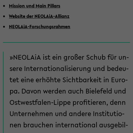
Mis­si­on und Main Pil­lars
Web­site der NEOLAiA-​Allianz
NEOLAiA-​Forschungsrahmen
NEO­LA­iA ist ein gro­ßer Schub für un­
se­re In­ter­na­tio­na­li­sie­rung und be­deu­
tet eine er­höh­te Sicht­bar­keit in Eu­ro­
pa. Davon wer­den auch Bie­le­feld und
Ostwestfalen-​Lippe pro­fi­tie­ren, denn
Un­ter­neh­men und an­de­re In­sti­tu­tio­
nen brau­chen in­ter­na­tio­nal aus­ge­bil­