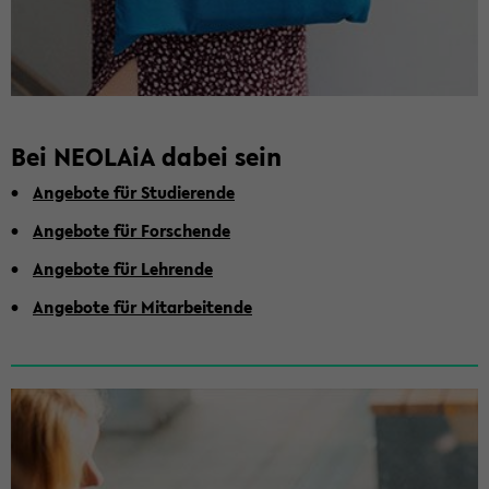
Bei NEO­LA­iA dabei sein
An­ge­bo­te für Stu­die­ren­de
An­ge­bo­te für For­schen­de
An­ge­bo­te für Leh­ren­de
An­ge­bo­te für Mit­ar­bei­ten­de