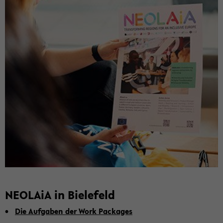
NEO­LA­iA in Bie­le­feld
Die Auf­ga­ben der Work Pack­a­ges