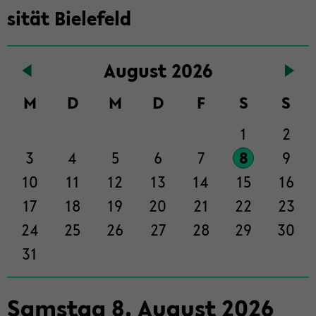
in­
si­tät Bie­le­feld
halt
der
Sek­
Au­gust 2026
ti­
on
M
D
M
D
F
S
S
wech­
1
2
seln
3
4
5
6
7
8
9
10
11
12
13
14
15
16
17
18
19
20
21
22
23
24
25
26
27
28
29
30
31
Sams­tag
8
.
Au­gust
2026