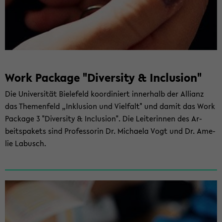
Work Packa­ge "Di­ver­si­ty & In­clu­si­on"
Die Uni­ver­si­tät Bie­le­feld ko­or­di­niert in­ner­halb der Al­li­anz
das The­men­feld „In­klu­si­on und Viel­falt" und damit das Work
Packa­ge 3 "Di­ver­si­ty & In­clu­si­on". Die Lei­te­rin­nen des Ar­
beits­pa­kets sind Pro­fes­so­rin Dr. Mi­chae­la Vogt und Dr. Ame­
lie La­busch.