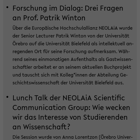
For­schung im Dia­log: Drei Fra­gen
an Prof. Pa­trik Win­ton
Über die Eu­ro­päi­sche Hoch­schul­al­li­anz NEO­LA­iA wurde
der Se­ni­or Lec­tu­rer Pa­trik Win­ton von der Uni­ver­si­tät
Öre­bro auf die Uni­ver­si­tät Bie­le­feld als in­tel­lek­tu­ell an­
re­gen­den Ort für seine For­schung auf­merk­sam. Wäh­
rend sei­nes ein­mo­na­ti­gen Auf­ent­halts als Gast­wis­sen­
schaft­ler ar­bei­tet er an sei­nem ak­tu­el­len Buch­pro­jekt
und tauscht sich mit Kol­leg*innen der Ab­tei­lung Ge­
schichts­wis­sen­schaft der Uni­ver­si­tät Bie­le­feld aus.
Lunch Talk der NEO­LA­iA Sci­en­ti­fic
Com­mu­ni­ca­ti­on Group: Wie we­cken
wir das In­ter­es­se von Stu­die­ren­den
an Wis­sen­schaft?
Die Ses­si­on wurde von Anna Lo­rent­zon (Öre­bro Uni­ver­