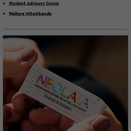
Stu­dent Ad­vi­so­ry Group
Wei­te­re Mit­wir­ken­de