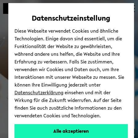
Automatische
skip
skip
skip
Inhaltswechsel
to
to
to
Datenschutzeinstellung
vermeiden
main
main
footer
content
menu
Diese Webseite verwendet Cookies und ähnliche
Technologien. Einige davon sind essentiell, um die
Funktionalität der Website zu gewährleisten,
während andere uns helfen, die Website und Ihre
Erfahrung zu verbessern. Falls Sie zustimmen,
verwenden wir Cookies und Daten auch, um Ihre
The three main pil­lars
Interaktionen mit unserer Webseite zu messen. Sie
können Ihre Einwilligung jederzeit unter
Datenschutzerklärung
einsehen und mit der
Wirkung für die Zukunft widerrufen. Auf der Seite
finden Sie auch zusätzliche Informationen zu den
verwendeten Cookies und Technologien.
Alle akzeptieren
Bie­le­feld Uni­ver­si­ty