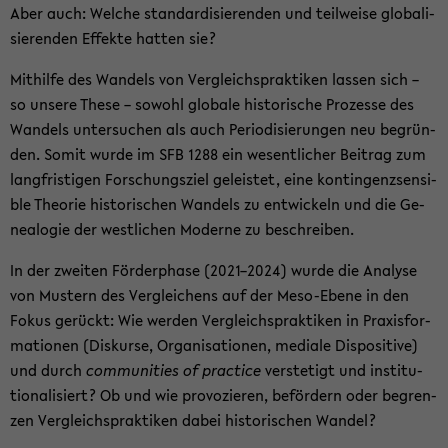
Aber auch: Wel­che stan­dar­di­sie­ren­den und teil­wei­se glo­ba­li­
sie­ren­den Ef­fek­te hat­ten sie?
Mit­hil­fe des Wan­dels von Ver­gleichs­prak­ti­ken las­sen sich –
so un­se­re These – so­wohl glo­ba­le his­to­ri­sche Pro­zes­se des
Wan­dels un­ter­su­chen als auch Pe­ri­odi­sie­run­gen neu be­grün­
den. Somit wurde im SFB 1288 ein we­sent­li­cher Bei­trag zum
lang­fris­ti­gen For­schungs­ziel ge­leis­tet, eine kon­tin­genz­sen­si­
ble Theo­rie his­to­ri­schen Wan­dels zu ent­wi­ckeln und die Ge­
nea­lo­gie der west­li­chen Mo­der­ne zu be­schrei­ben.
In der zwei­ten För­der­pha­se (2021–2024) wurde die Ana­ly­se
von Mus­tern des Ver­glei­chens auf der Meso-​Ebene in den
Fokus ge­rückt: Wie wer­den Ver­gleichs­prak­ti­ken in Pra­xis­for­
ma­tio­nen (Dis­kur­se, Or­ga­ni­sa­tio­nen, me­dia­le Dis­po­si­ti­ve)
und durch
com­mu­nities of prac­ti­ce
ver­ste­tigt und in­sti­tu­
tio­na­li­siert? Ob und wie pro­vo­zie­ren, be­för­dern oder be­gren­
zen Ver­gleichs­prak­ti­ken dabei his­to­ri­schen Wan­del?