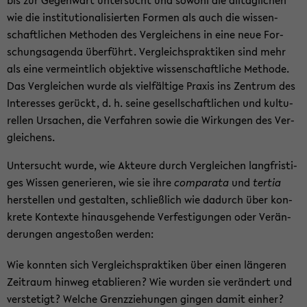
bis zur Ge­gen­wart un­ter­sucht und so­wohl die all­täg­li­chen
wie die in­sti­tu­tio­na­li­sier­ten For­men als auch die wis­sen­
schaft­li­chen Me­tho­den des Ver­glei­chens in eine neue For­
schungs­agen­da über­führt. Ver­gleichs­prak­ti­ken sind mehr
als eine ver­meint­lich ob­jek­ti­ve wis­sen­schaft­li­che Me­tho­de.
Das Ver­glei­chen wurde als viel­fäl­ti­ge Pra­xis ins Zen­trum des
In­ter­es­ses ge­rückt, d. h. seine ge­sell­schaft­li­chen und kul­tu­
rel­len Ur­sa­chen, die Ver­fah­ren sowie die Wir­kun­gen des Ver­
glei­chens.
Un­ter­sucht wurde, wie Ak­teu­re durch Ver­glei­chen lang­fris­ti­
ges Wis­sen ge­ne­rie­ren, wie sie ihre
com­pa­ra­ta
und
ter­tia
her­stel­len und ge­stal­ten, schließ­lich wie da­durch über kon­
kre­te Kon­tex­te hin­aus­ge­hen­de Ver­fes­ti­gun­gen oder Ver­än­
de­run­gen an­ge­sto­ßen wer­den:
Wie konn­ten sich Ver­gleichs­prak­ti­ken über einen län­ge­ren
Zeit­raum hin­weg eta­blie­ren? Wie wur­den sie ver­än­dert und
ver­ste­tigt? Wel­che Grenz­zie­hun­gen gin­gen damit ein­her?