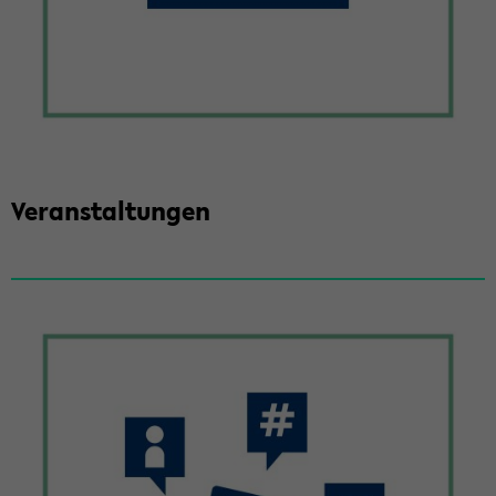
Ver­an­stal­tun­gen