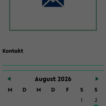
Kon­takt
Zum
Au­gust 2026
Haupt­
in­
M
D
M
D
F
S
S
halt
der
1
2
Sek­