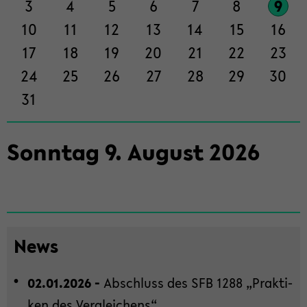
3
4
5
6
7
8
9
ti­
on
10
11
12
13
14
15
16
wech­
17
18
19
20
21
22
23
seln
24
25
26
27
28
29
30
31
Sonn­tag
9
.
Au­gust
2026
News
02.01.2026 -
Ab­schluss des SFB 1288 „Prak­ti­
ken des Ver­glei­chens“