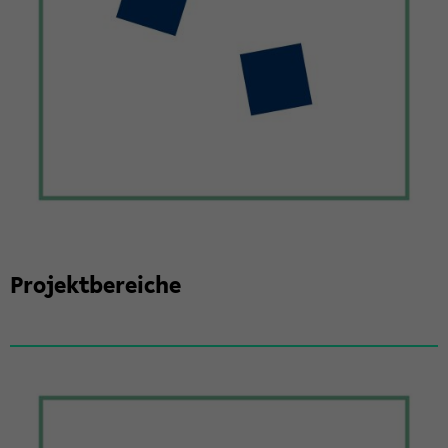
Pro­jekt­be­rei­che