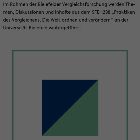
Im Rah­men der Bie­le­fel­der Ver­gleichs­for­schung wer­den The­
men, Dis­kus­sio­nen und In­hal­te aus dem SFB 1288 „Prak­ti­ken
des Ver­glei­chens. Die Welt ord­nen und ver­än­dern“ an der
Uni­ver­si­tät Bie­le­feld wei­ter­ge­führt.