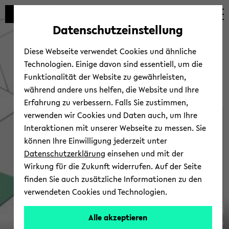
Automatische
zum
zum
zum
Inhaltswechsel
Hauptinhalt
Hauptmenü
Fußbereich
Datenschutzeinstellung
vermeiden
wechseln
wechseln
wechseln
Diese Webseite verwendet Cookies und ähnliche
Technologien. Einige davon sind essentiell, um die
Funktionalität der Website zu gewährleisten,
während andere uns helfen, die Website und Ihre
Erfahrung zu verbessern. Falls Sie zustimmen,
verwenden wir Cookies und Daten auch, um Ihre
Sonder­forschungsbereich
Interaktionen mit unserer Webseite zu messen. Sie
1288
können Ihre Einwilligung jederzeit unter
Datenschutzerklärung
einsehen und mit der
Wirkung für die Zukunft widerrufen. Auf der Seite
finden Sie auch zusätzliche Informationen zu den
verwendeten Cookies und Technologien.
Alle akzeptieren
© Uni­ver­si­tät Bie­le­feld