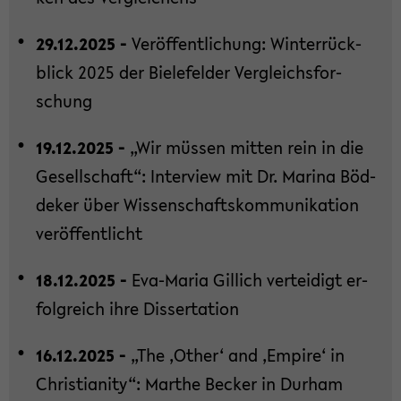
29.12.2025 -
Ver­öf­fent­li­chung: Win­ter­rück­
blick 2025 der Bie­le­fel­der Ver­gleichs­for­
schung
19.12.2025 -
„Wir müs­sen mit­ten rein in die
Ge­sell­schaft“: In­ter­view mit Dr. Ma­ri­na Böd­
de­ker über Wis­sen­schafts­kom­mu­ni­ka­ti­on
ver­öf­fent­licht
18.12.2025 -
Eva-​Maria Gil­lich ver­tei­digt er­
folg­reich ihre Dis­ser­ta­ti­on
16.12.2025 -
„The ‚Other‘ and ‚Em­pi­re‘ in
Chris­tia­ni­ty“: Mar­the Be­cker in Durham