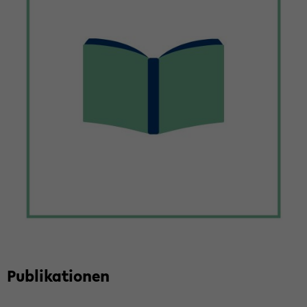
Pu­bli­ka­tio­nen