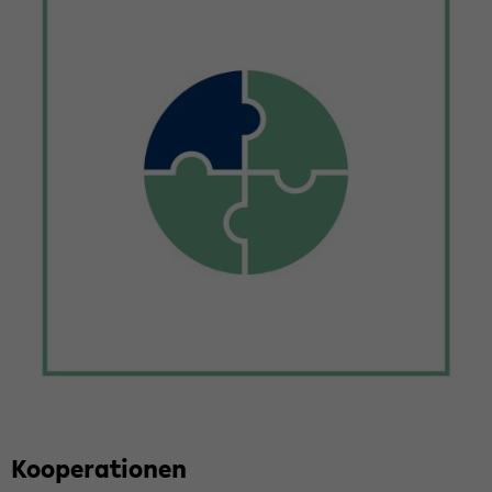
Ko­ope­ra­tio­nen