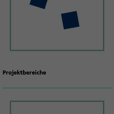
Pro­jekt­be­rei­che