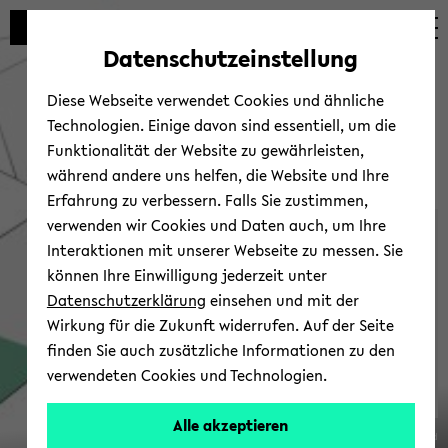
Automatische
zum
zum
zum
Inhaltswechsel
Hauptinhalt
Hauptmenü
Fußbereich
Datenschutzeinstellung
vermeiden
wechseln
wechseln
wechseln
Diese Webseite verwendet Cookies und ähnliche
Technologien. Einige davon sind essentiell, um die
Funktionalität der Website zu gewährleisten,
während andere uns helfen, die Website und Ihre
Erfahrung zu verbessern. Falls Sie zustimmen,
verwenden wir Cookies und Daten auch, um Ihre
Sonder­forschungsbereich
Interaktionen mit unserer Webseite zu messen. Sie
1288
können Ihre Einwilligung jederzeit unter
Datenschutzerklärung
einsehen und mit der
Wirkung für die Zukunft widerrufen. Auf der Seite
finden Sie auch zusätzliche Informationen zu den
verwendeten Cookies und Technologien.
Alle akzeptieren
© Uni­ver­si­tät Bie­le­feld