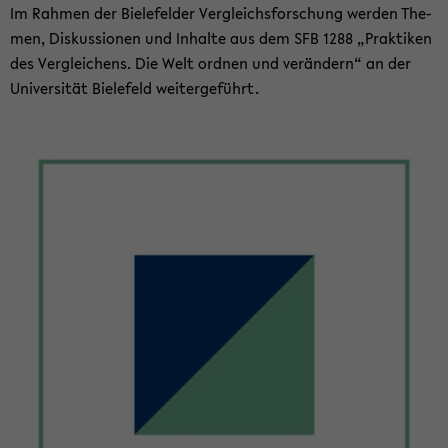
Im Rah­men der Bie­le­fel­der Ver­gleichs­for­schung wer­den The­
men, Dis­kus­sio­nen und In­hal­te aus dem SFB 1288 „Prak­ti­ken
des Ver­glei­chens. Die Welt ord­nen und ver­än­dern“ an der
Uni­ver­si­tät Bie­le­feld wei­ter­ge­führt.