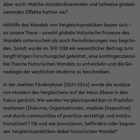
Aber auch: Wel­che stan­dar­di­sie­ren­den und teil­wei­se glo­ba­li­
sie­ren­den Ef­fek­te hat­ten sie?
Mit­hil­fe des Wan­dels von Ver­gleichs­prak­ti­ken las­sen sich –
so un­se­re These – so­wohl glo­ba­le his­to­ri­sche Pro­zes­se des
Wan­dels un­ter­su­chen als auch Pe­ri­odi­sie­run­gen neu be­grün­
den. Somit wurde im SFB 1288 ein we­sent­li­cher Bei­trag zum
lang­fris­ti­gen For­schungs­ziel ge­leis­tet, eine kon­tin­genz­sen­si­
ble Theo­rie his­to­ri­schen Wan­dels zu ent­wi­ckeln und die Ge­
nea­lo­gie der west­li­chen Mo­der­ne zu be­schrei­ben.
In der zwei­ten För­der­pha­se (2021–2024) wurde die Ana­ly­se
von Mus­tern des Ver­glei­chens auf der Meso-​Ebene in den
Fokus ge­rückt: Wie wer­den Ver­gleichs­prak­ti­ken in Pra­xis­for­
ma­tio­nen (Dis­kur­se, Or­ga­ni­sa­tio­nen, me­dia­le Dis­po­si­ti­ve)
und durch
com­mu­nities of prac­ti­ce
ver­ste­tigt und in­sti­tu­
tio­na­li­siert? Ob und wie pro­vo­zie­ren, be­för­dern oder be­gren­
zen Ver­gleichs­prak­ti­ken dabei his­to­ri­schen Wan­del?