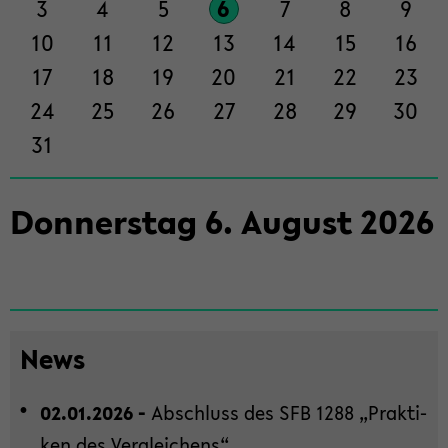
3
4
5
6
7
8
9
ti­
on
10
11
12
13
14
15
16
wech­
17
18
19
20
21
22
23
seln
24
25
26
27
28
29
30
31
Don­ners­tag
6
.
Au­gust
2026
News
02.01.2026 -
Ab­schluss des SFB 1288 „Prak­ti­
ken des Ver­glei­chens“