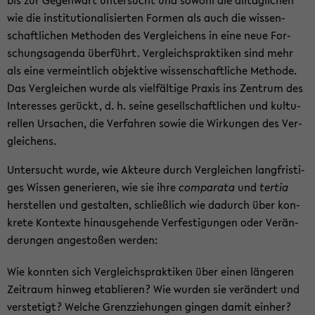
bis zur Ge­gen­wart un­ter­sucht und so­wohl die all­täg­li­chen
wie die in­sti­tu­tio­na­li­sier­ten For­men als auch die wis­sen­
schaft­li­chen Me­tho­den des Ver­glei­chens in eine neue For­
schungs­agen­da über­führt. Ver­gleichs­prak­ti­ken sind mehr
als eine ver­meint­lich ob­jek­ti­ve wis­sen­schaft­li­che Me­tho­de.
Das Ver­glei­chen wurde als viel­fäl­ti­ge Pra­xis ins Zen­trum des
In­ter­es­ses ge­rückt, d. h. seine ge­sell­schaft­li­chen und kul­tu­
rel­len Ur­sa­chen, die Ver­fah­ren sowie die Wir­kun­gen des Ver­
glei­chens.
Un­ter­sucht wurde, wie Ak­teu­re durch Ver­glei­chen lang­fris­ti­
ges Wis­sen ge­ne­rie­ren, wie sie ihre
com­pa­ra­ta
und
ter­tia
her­stel­len und ge­stal­ten, schließ­lich wie da­durch über kon­
kre­te Kon­tex­te hin­aus­ge­hen­de Ver­fes­ti­gun­gen oder Ver­än­
de­run­gen an­ge­sto­ßen wer­den:
Wie konn­ten sich Ver­gleichs­prak­ti­ken über einen län­ge­ren
Zeit­raum hin­weg eta­blie­ren? Wie wur­den sie ver­än­dert und
ver­ste­tigt? Wel­che Grenz­zie­hun­gen gin­gen damit ein­her?