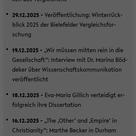
29.12.2025 -
Ver­öf­fent­li­chung: Win­ter­rück­
blick 2025 der Bie­le­fel­der Ver­gleichs­for­
schung
19.12.2025 -
„Wir müs­sen mit­ten rein in die
Ge­sell­schaft“: In­ter­view mit Dr. Ma­ri­na Böd­
de­ker über Wis­sen­schafts­kom­mu­ni­ka­ti­on
ver­öf­fent­licht
18.12.2025 -
Eva-​Maria Gil­lich ver­tei­digt er­
folg­reich ihre Dis­ser­ta­ti­on
16.12.2025 -
„The ‚Other‘ and ‚Em­pi­re‘ in
Chris­tia­ni­ty“: Mar­the Be­cker in Durham