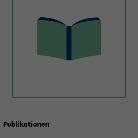
Pu­bli­ka­tio­nen