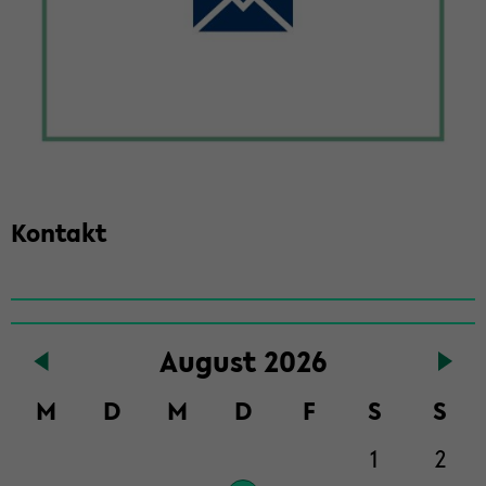
Kon­takt
Zum
Au­gust 2026
Haupt­
in­
M
D
M
D
F
S
S
halt
der
1
2
Sek­