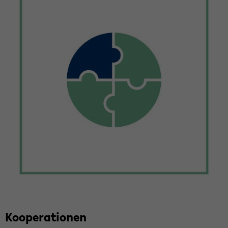
Ko­ope­ra­tio­nen