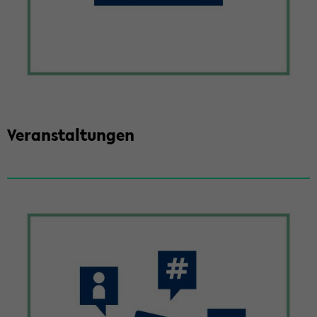
Ver­an­stal­tun­gen