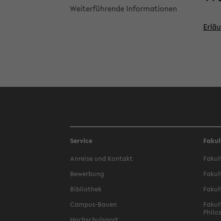
Wei­ter­füh­ren­de In­for­ma­tio­nen
Er­lä
Service
Fakul
An­rei­se und Kon­takt
Fa­kul
Be­wer­bung
Fa­kul
Bi­blio­thek
Fa­kul
Campus-​Bauen
Fa­kul
Phi­lo
Hoch­schul­sport