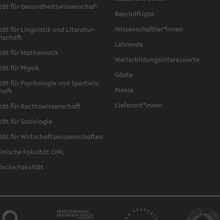
­tät für Ge­sund­heits­wis­sen­schaf­
Be­schäf­tig­te
Wis­sen­schaft­ler*innen
tät für Lin­gu­is­tik und Li­te­ra­tur­
n­schaft
Leh­ren­de
­tät für Ma­the­ma­tik
Wei­ter­bil­dungs­in­ter­es­sier­te
­tät für Phy­sik
Gäste
­tät für Psy­cho­lo­gie und Sport­wis­
Pres­se
chaft
Lie­fe­rant*innen
­tät für Rechts­wis­sen­schaft
tät für So­zio­lo­gie
­tät für Wirt­schafts­wis­sen­schaf­ten
zi­ni­sche Fa­kul­tät OWL
i­sche Fa­kul­tät