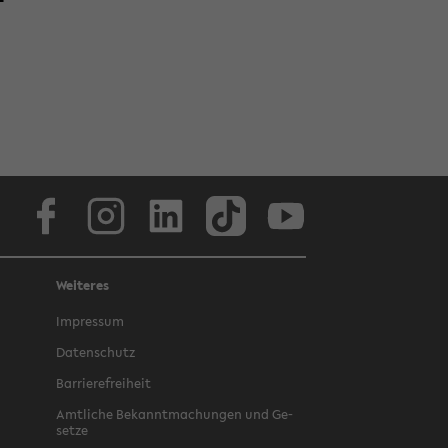
Face­book
In­sta­gram
Lin­ke­dIn
Tik­Tok
You­tube
Weiteres
Im­pres­sum
Da­ten­schutz
Bar­rie­re­frei­heit
Amt­li­che Be­kannt­ma­chun­gen und Ge­
set­ze