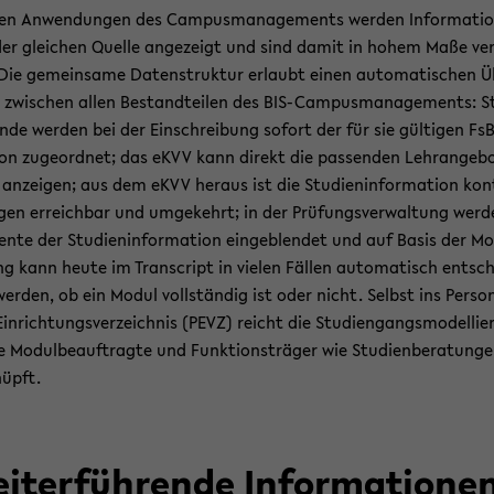
len An­wen­dun­gen des Cam­pus­ma­nage­ments wer­den In­for­ma­tio
er glei­chen Quel­le an­ge­zeigt und sind damit in hohem Maße ver­
 Die ge­mein­sa­me Da­ten­struk­tur er­laubt einen au­to­ma­ti­schen 
zwi­schen allen Be­stand­tei­len des BIS-​Campusmanagements: S
en­de wer­den bei der Ein­schrei­bung so­fort der für sie gül­ti­gen FsB
on zu­ge­ord­net; das eKVV kann di­rekt die pas­sen­den Lehr­an­ge­bo
an­zei­gen; aus dem eKVV her­aus ist die Stu­di­en­in­for­ma­ti­on kon
­gen er­reich­bar und um­ge­kehrt; in der Prü­fungs­ver­wal­tung wer­
en­te der Stu­di­en­in­for­ma­ti­on ein­ge­blen­det und auf Basis der Mo
ung kann heute im Tran­script in vie­len Fäl­len au­to­ma­tisch ent­sch
er­den, ob ein Modul voll­stän­dig ist oder nicht. Selbst ins Person
in­rich­tungs­ver­zeich­nis (PEVZ) reicht die Stu­di­en­gangs­mo­del­lie
e Mo­dul­be­auf­trag­te und Funk­ti­ons­trä­ger wie Stu­di­en­be­ra­tun­g
nüpft.
i­ter­füh­ren­de In­for­ma­tio­ne