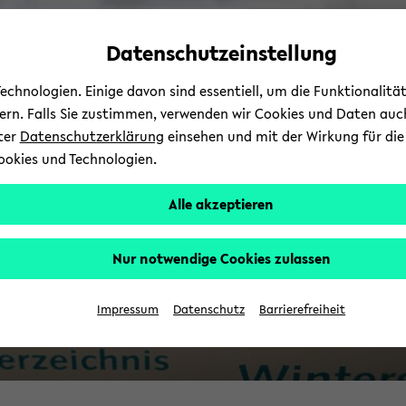
Automatische
zum
zum
zum
Inhaltswechsel
Hauptinhalt
Hauptmenü
Fußbereich
Datenschutzeinstellung
vermeiden
wechseln
wechseln
wechseln
chnologien. Einige davon sind essentiell, um die Funktionalit
sern. Falls Sie zustimmen, verwenden wir Cookies und Daten auc
nter
Datenschutzerklärung
einsehen und mit der Wirkung für die 
ookies und Technologien.
Alle akzeptieren
Nur notwendige Cookies zulassen
St
Impressum
Datenschutz
Barrierefreiheit