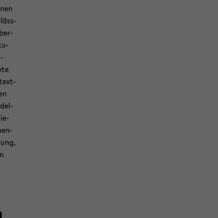
­nen
läss­
Über­
tu­
-​
­te
­text­
den
­del­
ie­
en-​
­rung,
en
n