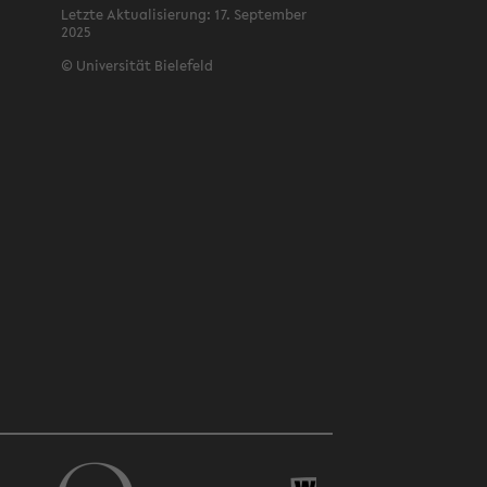
Letz­te Ak­tua­li­sie­rung: 17. Sep­tem­ber
2025
©
Uni­ver­si­tät Bie­le­feld