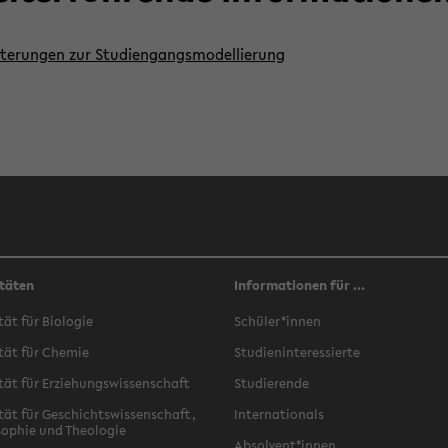
u­te­run­gen zur Stu­di­en­gangs­mo­del­lie­rung
täten
Informationen für ...
­tät für Bio­lo­gie
Schü­ler*innen
­tät für Che­mie
Stu­di­en­in­ter­es­sier­te
­tät für Er­zie­hungs­wis­sen­schaft
Stu­die­ren­de
­tät für Ge­schichts­wis­sen­schaft,
In­ter­na­tio­nals
­so­phie und Theo­lo­gie
Ab­sol­vent*innen