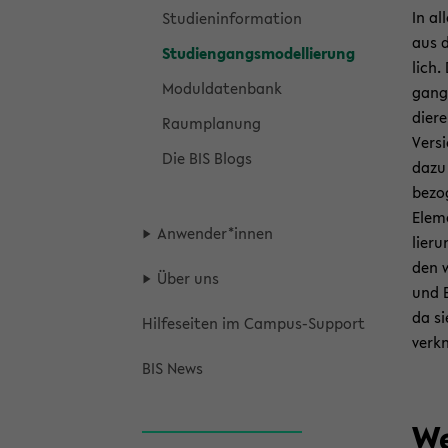
In al
Stu­di­en­in­for­ma­ti­on
aus d
Stu­di­en­gangs­mo­del­lie­rung
lich.
Mo­dul­da­ten­bank
gang 
die­r
Raum­pla­nung
Versi
Die BIS Blogs
dazu 
be­zo
Ele­m
An­wen­der*innen
lie­r
den w
Über uns
und E
da si
Hil­fe­sei­ten im Campus-​Support
ver­k
BIS News
We