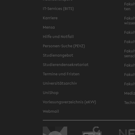
Fa­kul
IT-​Services (BITS)
ten
Kar­rie­re
Fa­kul­
wis­se
Mensa
Fa­kul
Hilfe und Not­fall
Fa­kul
Personen-​Suche (PEVZ)
Fa­kul
Stu­di­en­an­ge­bot
sen­s
Stu­die­ren­den­se­kre­ta­ri­at
Fa­kul
Ter­mi­ne und Fris­ten
Fa­kul­
Uni­ver­si­täts­ar­chiv
Fa­kul
Uni­Shop
Me­di­
Vor­le­sungs­ver­zeich­nis (eKVV)
Tech­n
Web­mail