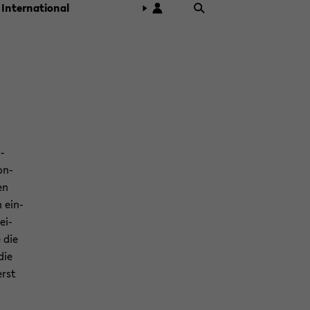
In­ter­na­tio­nal
a­
on­
en
n ein­
ei­
e die
die
erst