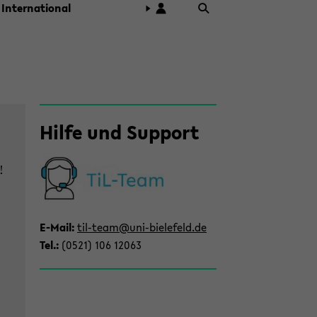
In­ter­na­tio­nal
Zum
Hilfe und Sup­port
Haupt­
in­
halt
!
der
Sek­
ti­
E-​Mail:
til-​team@uni-​bielefeld.de
on
Tel.:
(0521) 106 12063
wech­
seln