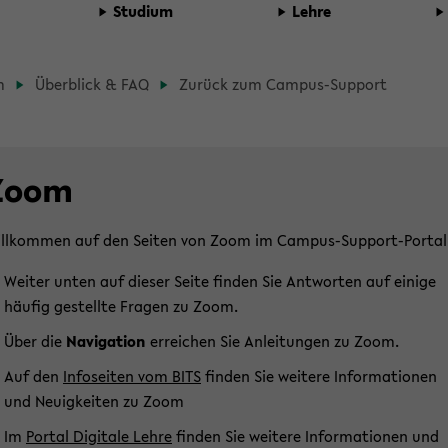
Stu­di­um
Lehre
d­
m
Über­blick & FAQ
Zu­rück zum Campus-​Support
b
­
­
Zoom
ll­kom­men auf den Sei­ten von Zoom im Campus-​Support-Portal
t­
Wei­ter unten auf die­ser Seite fin­den Sie Ant­wor­ten auf ei­ni­ge
häu­fig ge­stell­te Fra­gen zu Zoom.
­
Über die
Na­vi­ga­ti­on
er­rei­chen Sie An­lei­tun­gen zu Zoom.
Auf den
In­fo­sei­ten vom BITS
fin­den Sie wei­te­re In­for­ma­tio­nen
und Neu­ig­kei­ten zu Zoom
Im
Por­tal Di­gi­ta­le Lehre
fin­den Sie wei­te­re In­for­ma­tio­nen und