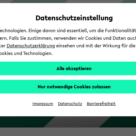
Automatische
zum
zum
zum
Inhaltswechsel
Hauptinhalt
Hauptmenü
Fußbereich
Datenschutzeinstellung
vermeiden
wechseln
wechseln
wechseln
chnologien. Einige davon sind essentiell, um die Funktionalit
sern. Falls Sie zustimmen, verwenden wir Cookies und Daten auc
nter
Datenschutzerklärung
einsehen und mit der Wirkung für die 
ookies und Technologien.
Alle akzeptieren
Nur notwendige Cookies zulassen
Z
Impressum
Datenschutz
Barrierefreiheit