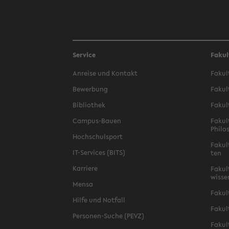
Service
Fakul
An­rei­se und Kon­takt
Fa­kul
Be­wer­bung
Fa­kul
Bi­blio­thek
Fa­kul
Campus-​Bauen
Fa­kul
Phi­lo
Hoch­schul­sport
Fa­kul
IT-​Services (BITS)
ten
Kar­rie­re
Fa­kul­
wis­se
Mensa
Fa­kul
Hilfe und Not­fall
Fa­kul
Personen-​Suche (PEVZ)
Fa­kul