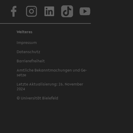
Face­book
In­sta­gram
Lin­ke­dIn
Tik­Tok
You­tube
Weiteres
Im­pres­sum
Da­ten­schutz
Bar­rie­re­frei­heit
Amt­li­che Be­kannt­ma­chun­gen und Ge­
set­ze
Letz­te Ak­tua­li­sie­rung: 26. No­vem­ber
2024
©
Uni­ver­si­tät Bie­le­feld