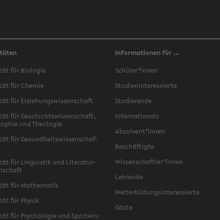
täten
Informationen für ...
­tät für Bio­lo­gie
Schü­ler*innen
­tät für Che­mie
Stu­di­en­in­ter­es­sier­te
­tät für Er­zie­hungs­wis­sen­schaft
Stu­die­ren­de
­tät für Ge­schichts­wis­sen­schaft,
In­ter­na­tio­nals
­so­phie und Theo­lo­gie
Ab­sol­vent*innen
­tät für Ge­sund­heits­wis­sen­schaf­
Be­schäf­tig­te
Wis­sen­schaft­ler*innen
tät für Lin­gu­is­tik und Li­te­ra­tur­
n­schaft
Leh­ren­de
­tät für Ma­the­ma­tik
Wei­ter­bil­dungs­in­ter­es­sier­te
­tät für Phy­sik
Gäste
­tät für Psy­cho­lo­gie und Sport­wis­