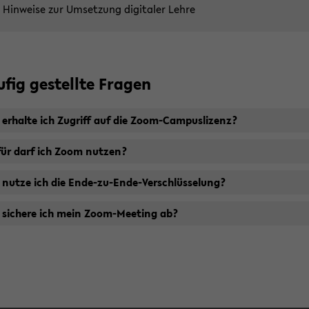
Hin­wei­se zur Um­set­zung di­gi­ta­ler Lehre
­fig ge­stell­te Fra­gen
 er­hal­te ich Zu­griff auf die Zoom-​Campuslizenz?
ür darf ich Zoom nut­zen?
 nutze ich die Ende-​zu-Ende-Verschlüsselung?
 si­che­re ich mein Zoom-​Meeting ab?