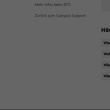
Mehr Infos beim BITS
Zu­rück zum Campus-​Support
Häu
Wie
Wof
Wie
Wie