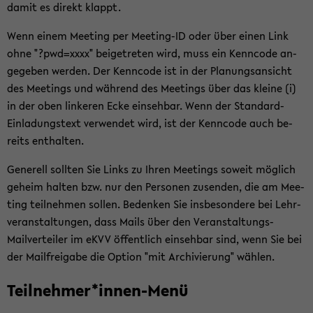
damit es di­rekt klappt.
Wenn einem Mee­ting per Meeting-​ID oder über einen Link
ohne "?pwd=xxxx" bei­getre­ten wird, muss ein Kenn­code an­
ge­ge­ben wer­den. Der Kenn­code ist in der Pla­nungs­an­sicht
des Mee­tings und wäh­rend des Mee­tings über das klei­ne (i)
in der oben lin­ke­ren Ecke ein­seh­bar. Wenn der Standard-​
Einladungstext ver­wen­det wird, ist der Kenn­code auch be­
reits ent­hal­ten.
Ge­ne­rell soll­ten Sie Links zu Ihren Mee­tings so­weit mög­lich
ge­heim hal­ten bzw. nur den Per­so­nen zu­sen­den, die am Mee­
ting teil­neh­men sol­len. Be­den­ken Sie ins­be­son­de­re bei Lehr­
ver­an­stal­tun­gen, dass Mails über den Veranstaltungs-​
Mailverteiler im eKVV öf­fent­lich ein­seh­bar sind, wenn Sie bei
der Mailfrei­ga­be die Op­ti­on "mit Ar­chi­vie­rung" wäh­len.
Teil­neh­mer*innen-​Menü