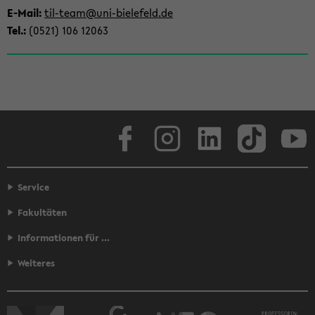
wech­
E-​Mail:
til-​team@uni-​bielefeld.de
seln
Tel.:
(0521) 106 12063
Face­book
In­sta­gram
Lin­ke­dIn
Tik­Tok
You
Service
Fakultäten
Informationen für ...
Weiteres