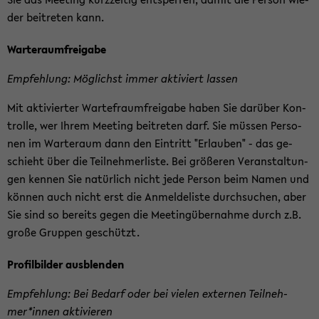
der bei­tre­ten kann.
War­te­raum­frei­ga­be
Emp­feh­lung: Mög­lichst immer ak­ti­viert las­sen
Mit ak­ti­vier­ter War­te­f­raum­frei­ga­be haben Sie dar­über Kon­
trol­le, wer Ihrem Mee­ting bei­tre­ten darf. Sie müs­sen Per­so­
nen im War­te­raum dann den Ein­tritt "Er­lau­ben" - das ge­
schieht über die Teil­neh­mer­lis­te. Bei grö­ße­ren Ver­an­stal­tun­
gen ken­nen Sie na­tür­lich nicht jede Per­son beim Namen und
kön­nen auch nicht erst die An­mel­de­lis­te durch­su­chen, aber
Sie sind so be­reits gegen die Mee­ting­über­nah­me durch z.B.
große Grup­pen ge­schützt.
Pro­fil­bil­der aus­blen­den
Emp­feh­lung: Bei Be­darf oder bei vie­len ex­ter­nen Teil­neh­
mer*innen ak­ti­vie­ren