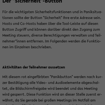
Der "Si­cher­heit"-​Button
Für die wich­tigs­ten Si­cher­heits­funk­tio­nen und in Pa­nik­si­tua­
tio­nen soll­te der But­ton "Si­cher­heit" Ihre erste Adres­se sein.
Hosts und Co-​Hosts haben über die Tool-​Leiste auf die­sen
But­ton Zu­griff und kön­nen dar­über di­rekt den Zu­gang zum
Mee­ting steu­ern, di­ver­se Be­rech­ti­gun­gen ver­wal­ten und Teil­
neh­mer*innen ent­fer­nen. Im Fol­gen­den wer­den die Funk­tio­
nen im Ein­zel­nen be­schrie­ben.
Ak­ti­vi­tä­ten der Teil­neh­mer aus­set­zen
Mit die­sem rot ein­ge­färb­ten "Pa­nik­but­ton" wer­den nach kur­
zer Be­stä­ti­gung alle Video-​ und Au­dio­ele­men­te ab­ge­schal­
tet, die Bild­schirm­frei­ga­be wird be­en­det und das Mee­ting
wird ge­sperrt. Diese Funk­ti­on wird an die­ser Stel­le zu­erst er­
wähnt, da Sie ge­ra­de bei gro­ßen Mee­tings im Not­fall am