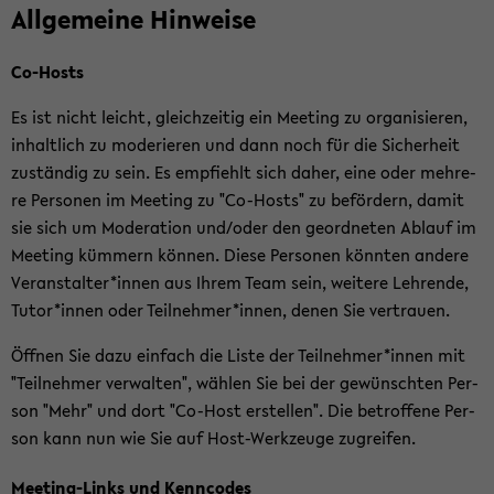
All­ge­mei­ne Hin­wei­se
Co-​Hosts
Es ist nicht leicht, gleich­zei­tig ein Mee­ting zu or­ga­ni­sie­ren,
in­halt­lich zu mo­de­rie­ren und dann noch für die Si­cher­heit
zu­stän­dig zu sein. Es emp­fiehlt sich daher, eine oder meh­re­
re Per­so­nen im Mee­ting zu "Co-​Hosts" zu be­för­dern, damit
sie sich um Mo­de­ra­ti­on und/oder den ge­ord­ne­ten Ab­lauf im
Mee­ting küm­mern kön­nen. Diese Per­so­nen könn­ten an­de­re
Ver­an­stal­ter*innen aus Ihrem Team sein, wei­te­re Leh­ren­de,
Tutor*innen oder Teil­neh­mer*innen, denen Sie ver­trau­en.
Öff­nen Sie dazu ein­fach die Liste der Teil­neh­mer*innen mit
"Teil­neh­mer ver­wal­ten", wäh­len Sie bei der ge­wünsch­ten Per­
son "Mehr" und dort "Co-​Host er­stel­len". Die be­trof­fe­ne Per­
son kann nun wie Sie auf Host-​Werkzeuge zu­grei­fen.
Meeting-​Links und Kenn­codes