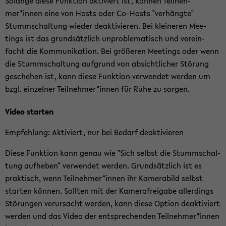
So­lan­ge diese Funk­ti­on ak­ti­viert ist, kön­nen Teil­neh­
mer*innen eine von Hosts oder Co-​Hosts "ver­häng­te"
Stumm­schal­tung wie­der de­ak­ti­vie­ren. Bei klei­ne­ren Mee­
tings ist das grund­sätz­lich un­pro­ble­ma­tisch und ver­ein­
facht die Kom­mu­ni­ka­ti­on. Bei grö­ße­ren Mee­tings oder wenn
die Stumm­schal­tung auf­grund von ab­sicht­li­cher Stö­rung
ge­sche­hen ist, kann diese Funk­ti­on ver­wen­det wer­den um
bzgl. ein­zel­ner Teil­neh­mer*innen für Ruhe zu sor­gen.
Video star­ten
Emp­feh­lung: Ak­ti­viert, nur bei Be­darf de­ak­ti­vie­ren
Diese Funk­ti­on kann genau wie "Sich selbst die Stumm­schal­
tung auf­he­ben" ver­wen­det wer­den. Grund­sätz­lich ist es
prak­tisch, wenn Teil­neh­mer*innen ihr Ka­me­ra­bild selbst
star­ten kön­nen. Soll­ten mit der Ka­me­ra­frei­ga­be al­ler­dings
Stö­run­gen ver­ur­sacht wer­den, kann diese Op­ti­on de­ak­ti­viert
wer­den und das Video der ent­spre­chen­den Teil­neh­mer*innen