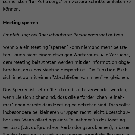
schnells­ten "für Ruhe sorgt" um wei­te­re Schrit­te ein­lei­ten zu
kön­nen.
Mee­ting sper­ren
Emp­feh­lung: bei über­schau­ba­rer Per­so­nen­an­zahl nut­zen
Wenn Sie ein Mee­ting "sper­ren" kann nie­mand mehr bei­tre­
ten - auch nicht einem et­wai­gen War­te­raum. Alle Ver­su­che,
dem Mee­ting bei­zu­tre­ten wer­den mit der In­for­ma­ti­on ab­ge­
bro­chen, dass das Mee­ting ge­sperrt ist. Die Funk­ti­on lässt
sich in etwa mit einem "Ab­schlie­ßen von Innen" ver­glei­chen.
Das Sper­ren ist sehr nütz­lich und soll­te ver­wen­det wer­den,
wenn Sie sich si­cher sind, dass alle er­for­der­li­chen Teil­neh­
mer*innen be­reits dem Mee­ting bei­getre­ten sind. Dies soll­te
ins­be­son­de­re bei klei­ne­ren Grup­pen recht leicht über­schau­
bar sein. Wenn al­ler­dings ein/e Teil­neh­mer*in das Mee­ting
ver­lässt (z.B. auf­grund von Ver­bin­dungs­pro­ble­men), müs­sen
Sie das Mee­ting kurz­zei­tig ent­sper­ren, damit die Per­son wie­