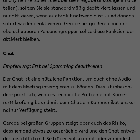
an­ony­men Per­so­nen, die über die Frei­ga­be an­stö­ßi­ge In­hal­te
tei­len), soll­ten Sie sie stan­dard­mä­ßig de­ak­ti­viert las­sen und
nur ak­ti­vie­ren, wenn es ab­so­lut not­wen­dig ist - und da­nach
so­fort wie­der de­ak­ti­vie­ren! Ge­ra­de bei grö­ße­ren und un­
über­schau­ba­ren Per­so­nen­grup­pen soll­te diese Funk­ti­on de­
ak­ti­viert blei­ben.
Chat
Emp­feh­lung: Erst bei Spamming de­ak­ti­vie­ren
Der Chat ist eine nütz­li­che Funk­ti­on, um auch ohne Audio
mit dem Mee­ting in­ter­agie­ren zu kön­nen. Dies ist in­be­son­
de­re prak­tisch, wenn es tech­ni­sche Pro­ble­me mit Ka­me­
ra/Mi­kro­fon gibt und mit dem Chat ein Kom­mu­ni­ka­ti­ons­ka­
nal zur Ver­fü­gung steht.
Ge­ra­de bei gro­ßen Grup­pen steigt aber auch das Ri­si­ko,
dass je­mand etwas zu ge­sprä­chig wird und den Chat ent­we­
der ab­sicht­lich mit Bei­trä­gen voll­spammt oder zu­min­dest