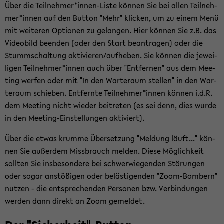
Über die Teil­neh­mer*innen-​Liste kön­nen Sie bei allen Teil­neh­
mer*innen auf den But­ton "Mehr" kli­cken, um zu einem Menü
mit wei­te­ren Op­tio­nen zu ge­lan­gen. Hier kön­nen Sie z.B. das
Vi­deo­bild be­en­den (oder den Start be­an­tra­gen) oder die
Stumm­schal­tung ak­ti­vie­ren/auf­he­ben. Sie kön­nen die je­wei­
li­gen Teil­neh­mer*innen auch über "Ent­fer­nen" aus dem Mee­
ting wer­fen oder mit "In den War­te­raum stel­len" in den War­
te­raum schie­ben. Ent­fern­te Teil­neh­mer*innen kön­nen i.d.R.
dem Mee­ting nicht wie­der bei­tre­ten (es sei denn, dies wurde
in den Meeting-​Einstellungen ak­ti­viert).
Über die etwas krum­me Über­set­zung "Mel­dung läuft..." kön­
nen Sie au­ßer­dem Miss­brauch mel­den. Diese Mög­lich­keit
soll­ten Sie ins­be­son­de­re bei schwer­wie­gen­den Stö­run­gen
oder sogar an­stö­ßi­gen oder be­läs­ti­gen­den "Zoom-​Bombern"
nut­zen - die ent­spre­chen­den Per­so­nen bzw. Ver­bin­dun­gen
wer­den dann di­rekt an Zoom ge­mel­det.