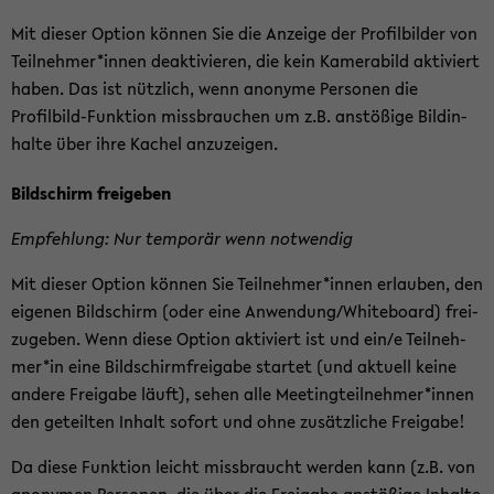
Mit die­ser Op­ti­on kön­nen Sie die An­zei­ge der Pro­fil­bil­der von
Teil­neh­mer*innen de­ak­ti­vie­ren, die kein Ka­me­ra­bild ak­ti­viert
haben. Das ist nütz­lich, wenn an­ony­me Per­so­nen die
Profilbild-​Funktion miss­brau­chen um z.B. an­stö­ßi­ge Bild­in­
hal­te über ihre Ka­chel an­zu­zei­gen.
Bild­schirm frei­ge­ben
Emp­feh­lung: Nur tem­po­rär wenn not­wen­dig
Mit die­ser Op­ti­on kön­nen Sie Teil­neh­mer*innen er­lau­ben, den
ei­ge­nen Bild­schirm (oder eine An­wen­dung/White­board) frei­
zu­ge­ben. Wenn diese Op­ti­on ak­ti­viert ist und ein/e Teil­neh­
mer*in eine Bild­schirm­frei­ga­be star­tet (und ak­tu­ell keine
an­de­re Frei­ga­be läuft), sehen alle Mee­ting­teil­neh­mer*innen
den ge­teil­ten In­halt so­fort und ohne zu­sätz­li­che Frei­ga­be!
Da diese Funk­ti­on leicht miss­braucht wer­den kann (z.B. von