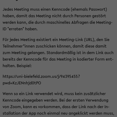
Jedes Mee­ting muss einen Kenn­code (ehe­mals Pass­wort)
haben, damit das Mee­ting nicht durch Per­so­nen ge­stört
wer­den kann, die durch ma­schi­nel­les Ab­fra­gen die Meeting-​
ID "er­ra­ten" haben.
Für jedes Mee­ting exis­tiert ein Meeting-​Link (URL), den Sie
Teil­neh­mer*innen zu­schi­cken kön­nen, damit diese damit
zum Mee­ting ge­lan­gen. Stan­dard­mä­ßig ist in dem Link auch
be­reits der Kenn­code für das Mee­ting in ko­dier­ter Form ent­
hal­ten. Bei­spiel:
https://uni-​bielefeld.zoom.us/j/94395455?
pwd=KzJENnhjd0tPO
Wenn so ein Link ver­wen­det wird, muss kein zu­sätz­li­cher
Kenn­code ein­ge­ge­ben wer­den. Bei der ers­ten Ver­wen­dung
von Zoom, kann es vor­kom­men, dass der Link nach der In­
stal­la­ti­on der App noch ein­mal neu an­ge­klickt wer­den muss,