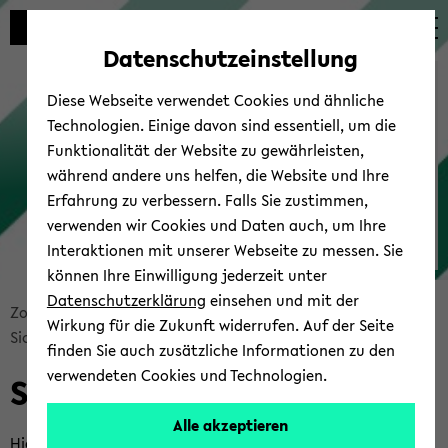
Automatische
zum
zum
zum
Inhaltswechsel
Hauptinhalt
Hauptmenü
Fußbereich
Datenschutzeinstellung
vermeiden
wechseln
wechseln
wechseln
Campus-​Support
Diese Webseite verwendet Cookies und ähnliche
Technologien. Einige davon sind essentiell, um die
Funktionalität der Website zu gewährleisten,
während andere uns helfen, die Website und Ihre
Erfahrung zu verbessern. Falls Sie zustimmen,
verwenden wir Cookies und Daten auch, um Ihre
Interaktionen mit unserer Webseite zu messen. Sie
Zoom
können Ihre Einwilligung jederzeit unter
Datenschutzerklärung
einsehen und mit der
Bread­
Zoom
Über­blick & FAQ
Mo­de­rie­ren
Wirkung für die Zukunft widerrufen. Auf der Seite
crumb
Si­cher­heit im Mee­ting
Zu­rück zum Campus-​Support
finden Sie auch zusätzliche Informationen zu den
über­
verwendeten Cookies und Technologien.
Si­cher­heit im Mee­ting
sprin­
gen
Alle akzeptieren
und
Hier be­schrei­ben wir die wich­tigs­ten Werk­zeu­ge und wei­te­re