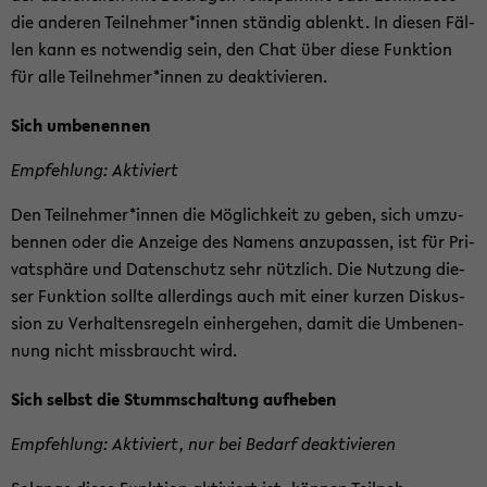
die an­de­ren Teil­neh­mer*innen stän­dig ab­lenkt. In die­sen Fäl­
len kann es not­wen­dig sein, den Chat über diese Funk­ti­on
für alle Teil­neh­mer*innen zu de­ak­ti­vie­ren.
Sich um­be­nen­nen
Emp­feh­lung: Ak­ti­viert
Den Teil­neh­mer*innen die Mög­lich­keit zu geben, sich um­zu­
ben­nen oder die An­zei­ge des Na­mens an­zu­pas­sen, ist für Pri­
vat­sphä­re und Da­ten­schutz sehr nütz­lich. Die Nut­zung die­
ser Funk­ti­on soll­te al­ler­dings auch mit einer kur­zen Dis­kus­
si­on zu Ver­hal­tens­re­geln ein­her­ge­hen, damit die Um­be­nen­
nung nicht miss­braucht wird.
Sich selbst die Stumm­schal­tung auf­he­ben
Emp­feh­lung: Ak­ti­viert, nur bei Be­darf de­ak­ti­vie­ren