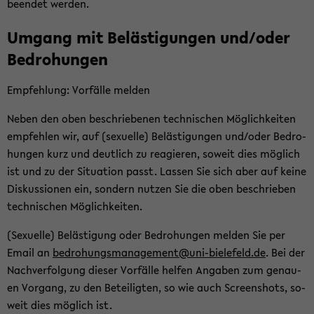
be­en­det wer­den.
Um­gang mit Be­läs­ti­gun­gen und/oder
Be­dro­hun­gen
Emp­feh­lung: Vor­fäl­le mel­den
Neben den oben be­schrie­be­nen tech­ni­schen Mög­lich­kei­ten
emp­feh­len wir, auf (se­xu­el­le) Be­läs­ti­gun­gen und/oder Be­dro­
hun­gen kurz und deut­lich zu re­agie­ren, so­weit dies mög­lich
ist und zu der Si­tua­ti­on passt. Las­sen Sie sich aber auf keine
Dis­kus­sio­nen ein, son­dern nut­zen Sie die oben be­schrie­ben
tech­ni­schen Mög­lich­kei­ten.
(Se­xu­el­le) Be­läs­ti­gung oder Be­dro­hun­gen mel­den Sie per
Email an
be­dro­hungs­ma­nage­ment@uni-​bielefeld.de
. Bei der
Nach­ver­fol­gung die­ser Vor­fäl­le hel­fen An­ga­ben zum ge­nau­
en Vor­gang, zu den Be­tei­lig­ten, so wie auch Screen­shots, so­
weit dies mög­lich ist.