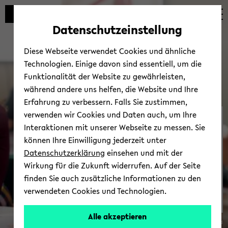
Automatische
skip
skip
skip
Inhaltswechsel
to
to
to
Datenschutzeinstellung
vermeiden
main
main
footer
content
menu
Diese Webseite verwendet Cookies und ähnliche
Technologien. Einige davon sind essentiell, um die
Funktionalität der Website zu gewährleisten,
während andere uns helfen, die Website und Ihre
Erfahrung zu verbessern. Falls Sie zustimmen,
verwenden wir Cookies und Daten auch, um Ihre
Punk­tUm
Interaktionen mit unserer Webseite zu messen. Sie
können Ihre Einwilligung jederzeit unter
Datenschutzerklärung
einsehen und mit der
Wirkung für die Zukunft widerrufen. Auf der Seite
finden Sie auch zusätzliche Informationen zu den
verwendeten Cookies und Technologien.
Alle akzeptieren
© Uni­ver­si­tät Bie­le­feld