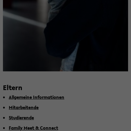
El­tern
All­ge­mei­ne In­for­ma­tio­nen
Mit­ar­bei­ten­de
Stu­die­ren­de
Fa­mi­ly Meet & Con­nect