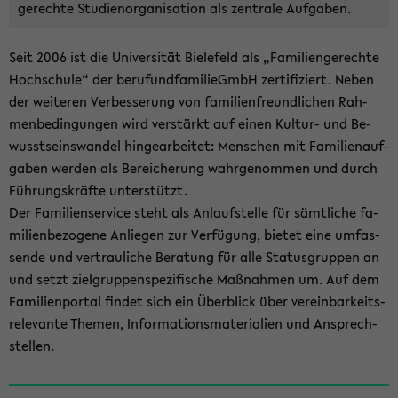
ge­rech­te Stu­di­en­or­ga­ni­sa­ti­on als zen­tra­le Auf­ga­ben.
Seit 2006 ist die Uni­ver­si­tät Bie­le­feld als „Fa­mi­li­en­ge­rech­te
Hoch­schu­le“ der be­ru­f­und­fa­mi­lieGmbH zer­ti­fi­ziert. Neben
der wei­te­ren Ver­bes­se­rung von fa­mi­li­en­freund­li­chen Rah­
men­be­din­gun­gen wird ver­stärkt auf einen Kultur-​ und Be­
wusst­seins­wan­del hin­ge­ar­bei­tet: Men­schen mit Fa­mi­li­en­auf­
ga­ben wer­den als Be­rei­che­rung wahr­ge­nom­men und durch
Füh­rungs­kräf­te un­ter­stützt.
Der Fa­mi­li­en­ser­vice steht als An­lauf­stel­le für sämt­li­che fa­
mi­li­en­be­zo­ge­ne An­lie­gen zur Ver­fü­gung, bie­tet eine um­fas­
sen­de und ver­trau­li­che Be­ra­tung für alle Sta­tus­grup­pen an
und setzt ziel­grup­pen­spe­zi­fi­sche Maß­nah­men um. Auf dem
Fa­mi­li­en­por­tal fin­det sich ein Über­blick über ver­ein­bar­keits­
re­le­van­te The­men, In­for­ma­ti­ons­ma­te­ria­li­en und An­sprech­
stel­len.