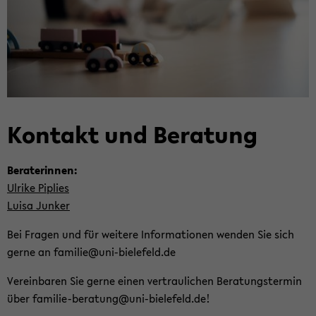
Kon­takt und Be­ra­tung
Be­ra­te­rin­nen:
Ul­ri­ke Pi­plies
Luisa Jun­ker
Bei Fra­gen und für wei­te­re In­for­ma­tio­nen wen­den Sie sich
gerne an fa­mi­lie@uni-​bielefeld.de
Ver­ein­ba­ren Sie gerne einen ver­trau­li­chen Be­ra­tungs­ter­min
über familie-​beratung@uni-​bielefeld.de!