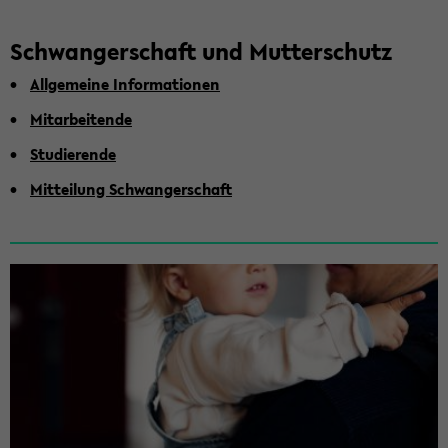
Schwan­ger­schaft und Mut­ter­schutz
All­ge­mei­ne In­for­ma­tio­nen
Mit­ar­bei­ten­de
Stu­die­ren­de
Mit­tei­lung Schwan­ger­schaft