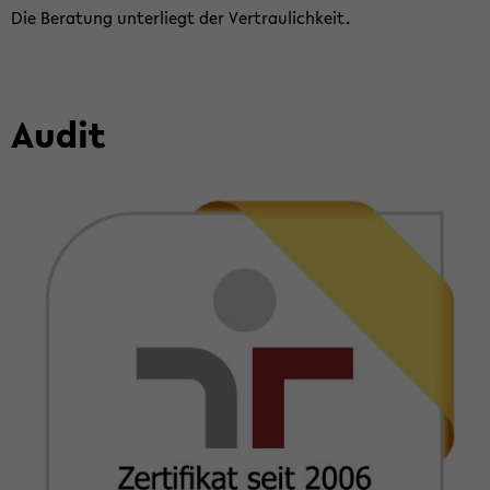
Die Be­ra­tung un­ter­liegt der Ver­trau­lich­keit.
Audit