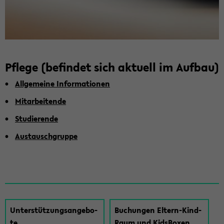
Pfle­ge (be­fin­det sich ak­tu­ell im Auf­bau)
All­ge­mei­ne In­for­ma­tio­nen
Mit­ar­bei­ten­de
Stu­die­ren­de
Aus­tausch­grup­pe
Un­ter­stüt­zungs­an­ge­bo­
Bu­chun­gen Eltern-​Kind-
te
Raum und Kids­Bo­xen