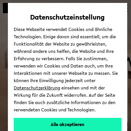
Automatische
zum
zum
zum
Inhaltswechsel
Hauptinhalt
Hauptmenü
Fußbereich
Datenschutzeinstellung
vermeiden
wechseln
wechseln
wechseln
Diese Webseite verwendet Cookies und ähnliche
Technologien. Einige davon sind essentiell, um die
Funktionalität der Website zu gewährleisten,
während andere uns helfen, die Website und Ihre
Erfahrung zu verbessern. Falls Sie zustimmen,
verwenden wir Cookies und Daten auch, um Ihre
Fa­mi­li­en­ser­vice
Interaktionen mit unserer Webseite zu messen. Sie
können Ihre Einwilligung jederzeit unter
Datenschutzerklärung
einsehen und mit der
Wirkung für die Zukunft widerrufen. Auf der Seite
finden Sie auch zusätzliche Informationen zu den
verwendeten Cookies und Technologien.
Alle akzeptieren
© Uni­ver­si­tät Bie­le­feld