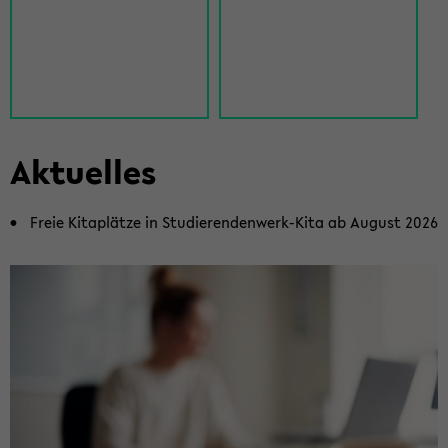
Ak­tu­el­les
Freie Ki­ta­plät­ze in Studierendenwerk-​Kita ab Au­gust 2026