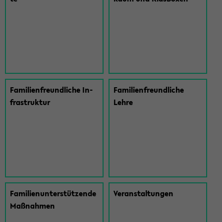
Fa­mi­li­en­freund­li­che In­
Fa­mi­li­en­freund­li­che
fra­struk­tur
Lehre
Fa­mi­li­en­un­ter­stüt­zen­de
Ver­an­stal­tun­gen
Maß­nah­men