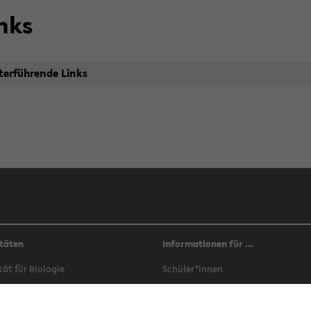
nks
ter­füh­ren­de Links
täten
Informationen für ...
­tät für Bio­lo­gie
Schü­ler*innen
­tät für Che­mie
Stu­di­en­in­ter­es­sier­te