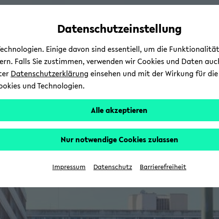
Automatische
zum
zum
zum
Inhaltswechsel
Hauptinhalt
Hauptmenü
Fußbereich
Datenschutzeinstellung
vermeiden
wechseln
wechseln
wechseln
chnologien. Einige davon sind essentiell, um die Funktionalit
sern. Falls Sie zustimmen, verwenden wir Cookies und Daten auc
nter
Datenschutzerklärung
einsehen und mit der Wirkung für die 
ookies und Technologien.
Alle akzeptieren
Nur notwendige Cookies zulassen
Impressum
Datenschutz
Barrierefreiheit