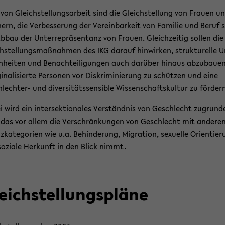
 von Gleich­stel­lungs­ar­beit sind die Gleich­stel­lung von Frau­en u
ern, die Ver­bes­se­rung der Ver­ein­bar­keit von Fa­mi­lie und Beruf 
bbau der Un­ter­re­prä­sen­tanz von Frau­en. Gleich­zei­tig sol­len die
h­stel­lungs­maß­nah­men des IKG dar­auf hin­wir­ken, struk­tu­rel­le 
h­hei­ten und Be­nach­tei­li­gun­gen auch dar­über hin­aus ab­zu­bau­en
i­na­li­sier­te Per­so­nen vor Dis­kri­mi­nie­rung zu schüt­zen und eine
lechter-​ und di­ver­si­täts­sen­si­ble Wis­sen­schafts­kul­tur zu för­der
 wird ein in­ter­sek­tio­na­les Ver­ständ­nis von Ge­schlecht zu­grun­d
 das vor allem die Ver­schrän­kun­gen von Ge­schlecht mit an­de­ren
z­ka­te­go­rien wie u.a. Be­hin­de­rung, Mi­gra­ti­on, se­xu­el­le Ori­en­tie­
o­zia­le Her­kunft in den Blick nimmt.
eich­stel­lungs­plä­ne