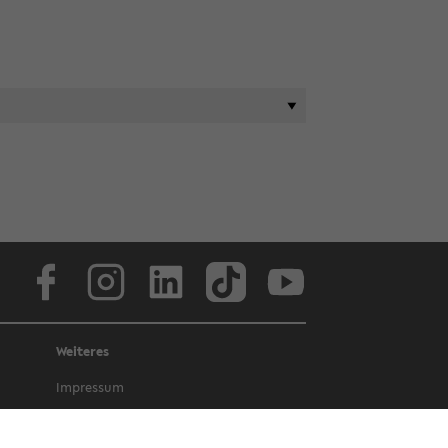
Face­book
In­sta­gram
Lin­ke­dIn
Tik­Tok
You­tube
Weiteres
Im­pres­sum
Da­ten­schutz