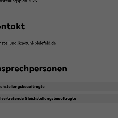
h­stel­lungs­plan 2023
n­takt
h­stel­lung.ikg@uni-​bielefeld.de
­sprech­per­so­nen
ch­stel­lungs­be­auf­trag­te
l­ver­tre­ten­de Gleich­stel­lungs­be­auf­trag­te