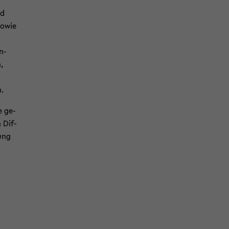
nd
sowie
Un­
,
n.
e ge­
 Dif­
rung