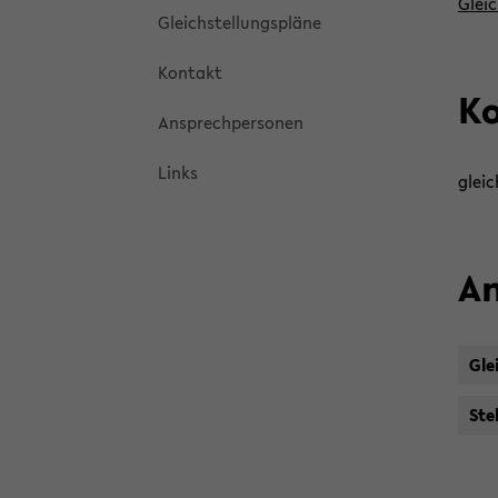
Gleic
Gleich­stel­lungs­plä­ne
Kon­takt
Ko
An­sprech­per­so­nen
Links
gleic
An
Glei
Stel