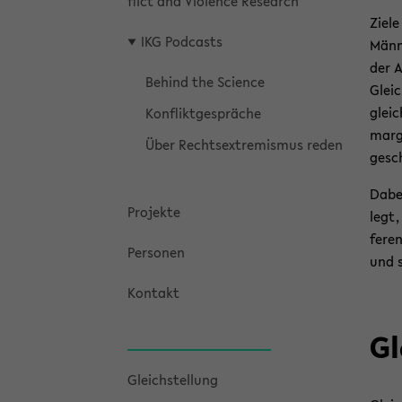
flict and Vio­lence Re­se­arch
Ziele
IKG Pod­casts
Män­n
der A
Be­hind the Sci­ence
Gleic
gleic
Kon­flikt­ge­sprä­che
mar­g
Über Rechts­ex­tre­mis­mus reden
gesch
Dabei
Pro­jek­te
legt,
fe­ren
Per­so­nen
und s
Kon­takt
Gl
Gleich­stel­lung