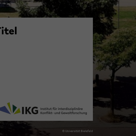
Titel
© Uni­ver­si­tät Bie­le­feld