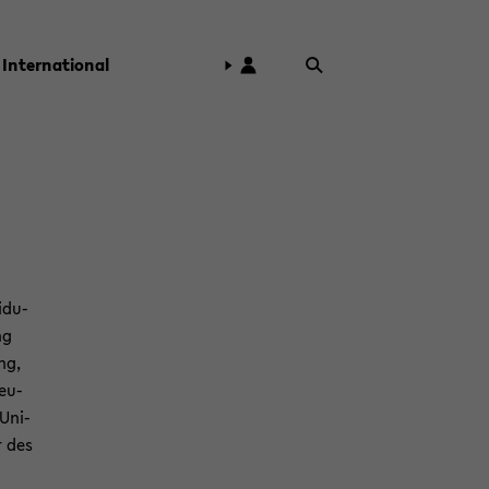
In­ter­na­tio­nal
i­du­
ng
ung,
deu­
 Uni­
r des