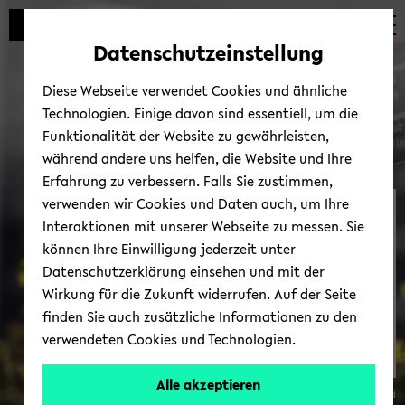
Automatische
zum
zum
zum
Inhaltswechsel
Hauptinhalt
Hauptmenü
Fußbereich
Datenschutzeinstellung
vermeiden
wechseln
wechseln
wechseln
Diese Webseite verwendet Cookies und ähnliche
Technologien. Einige davon sind essentiell, um die
Funktionalität der Website zu gewährleisten,
während andere uns helfen, die Website und Ihre
Erfahrung zu verbessern. Falls Sie zustimmen,
verwenden wir Cookies und Daten auch, um Ihre
AK Neue Me­di­en
Interaktionen mit unserer Webseite zu messen. Sie
können Ihre Einwilligung jederzeit unter
Datenschutzerklärung
einsehen und mit der
Wirkung für die Zukunft widerrufen. Auf der Seite
finden Sie auch zusätzliche Informationen zu den
verwendeten Cookies und Technologien.
Ar­
Alle akzeptieren
© Uni­ver­si­tät Bie­le­feld
beits­