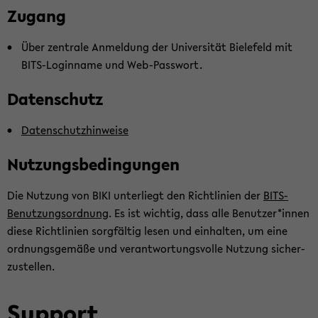
Zu­gang
Über zen­tra­le An­mel­dung der Uni­ver­si­tät Bie­le­feld mit
BITS-​Loginname und Web-​Passwort.
Da­ten­schutz
Da­ten­schutz­hin­wei­se
Nut­zungs­be­din­gun­gen
Die Nut­zung von BIKI un­ter­liegt den Richt­li­ni­en der
BITS-​
Benutzungsordnung
. Es ist wich­tig, dass alle Be­nut­zer*innen
diese Richt­li­ni­en sorg­fäl­tig lesen und ein­hal­ten, um eine
ord­nungs­ge­mä­ße und ver­ant­wor­tungs­vol­le Nut­zung si­cher­
zu­stel­len.
Sup­port