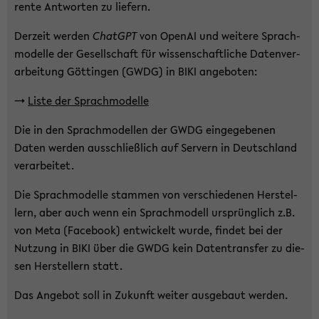
ren­te Ant­wor­ten zu lie­fern.
Der­zeit wer­den
ChatG­PT
von Ope­nAI und wei­te­re Sprach­
mo­del­le der Ge­sell­schaft für wis­sen­schaft­li­che Da­ten­ver­
ar­bei­tung Göt­tin­gen (GWDG) in BIKI an­ge­bo­ten:
->
Liste der Sprach­mo­del­le
Die in den Sprach­mo­del­len der GWDG ein­ge­ge­be­nen
Daten wer­den aus­schließ­lich auf Ser­vern in Deutsch­land
ver­ar­bei­tet.
Die Sprach­mo­del­le stam­men von ver­schie­de­nen Her­stel­
lern, aber auch wenn ein Sprach­mo­dell ur­sprüng­lich z.B.
von Meta (Face­book) ent­wi­ckelt wurde, fin­det bei der
Nut­zung in BIKI über die GWDG kein Da­ten­trans­fer zu die­
sen Her­stel­lern statt.
Das An­ge­bot soll in Zu­kunft wei­ter aus­ge­baut wer­den.