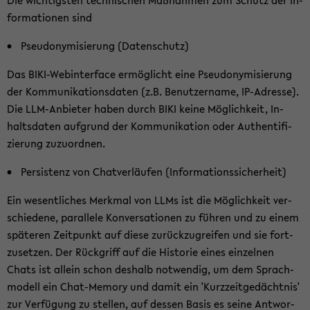
Die wich­tigs­ten tech­ni­schen Maß­nah­men zum Schutz der In­
for­ma­tio­nen sind
Pseud­ony­mi­sie­rung (Da­ten­schutz)
Das BIKI-​Webinterface er­mög­licht eine Pseud­ony­mi­sie­rung
der Kom­mu­ni­ka­ti­ons­da­ten (z.B. Be­nut­zer­na­me, IP-​Adresse).
Die LLM-​Anbieter haben durch BIKI keine Mög­lich­keit, In­
halts­da­ten auf­grund der Kom­mu­ni­ka­ti­on oder Au­then­ti­fi­
zie­rung zu­zu­ord­nen.
Per­sis­tenz von Chat­ver­läu­fen (In­for­ma­ti­ons­si­cher­heit)
Ein we­sent­li­ches Merk­mal von LLMs ist die Mög­lich­keit ver­
schie­de­ne, par­al­le­le Kon­ver­sa­tio­nen zu füh­ren und zu einem
spä­te­ren Zeit­punkt auf diese zu­rück­zu­grei­fen und sie fort­
zu­set­zen. Der Rück­griff auf die His­to­rie eines ein­zel­nen
Chats ist al­lein schon des­halb not­wen­dig, um dem Sprach­
mo­dell ein Chat-​Memory und damit ein 'Kurz­zeit­ge­dächt­nis'
zur Ver­fü­gung zu stel­len, auf des­sen Basis es seine Ant­wor­