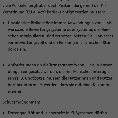
viele Vor­tei­le, birgt aber auch Ri­si­ken, die gemäß der KI-​
Verordnung (EU AI Act) be­rück­sich­tigt wer­den müs­sen:
Un­zu­läs­si­ge Ri­si­ken: Be­stimm­te An­wen­dun­gen von LLMs
wie so­zia­le Be­wer­tungs­sys­te­me oder Sys­te­me, die Men­
schen ma­ni­pu­lie­ren, sind ver­bo­ten. Set­zen Sie LLMs stets
ver­ant­wor­tungs­voll und im Ein­klang mit ethi­schen Stan­
dards ein.
An­for­de­run­gen an die Trans­pa­renz: Wenn LLMs in An­wen­
dun­gen ein­ge­setzt wer­den, die mit Men­schen in­ter­agie­
ren (z. B. Chat­bots), müs­sen die Nut­ze­rin­nen und Nut­zer
dar­über in­for­miert wer­den, dass sie mit einer KI kom­mu­
ni­zie­ren.
Schutz­maß­nah­men:
Da­ten­qua­li­tät und -​sicherheit: In KI-​Systemen dür­fen