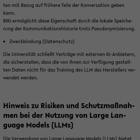
ten mit Bezug auf frü­he­re Teile der Kon­ver­sa­ti­on geben
kann.
BIKI er­mög­licht diese Ei­gen­schaft durch die lo­ka­le Spei­che­
rung der Kom­mu­ni­ka­ti­ons­his­to­rie trotz Pseud­ony­mi­sie­rung.
Zweck­bin­dung (Da­ten­schutz)
Die Uni­ver­si­tät schließt Ver­trä­ge mit ex­ter­nen KI-​Anbietern,
die si­cher­stel­len, dass die von Ihnen zur Ver­fü­gung ge­stell­
ten Daten nicht für das Trai­ning des LLM des Her­stel­lers ver­
wen­det wer­den.
​
Hin­weis zu Ri­si­ken und Schutz­maß­nah­
men bei der Nut­zung von Large Lan­
guage Mo­dels (LLMs)
Die Ver­wen­dung von Large Lan­guage Mo­dels (LLMs) bie­tet