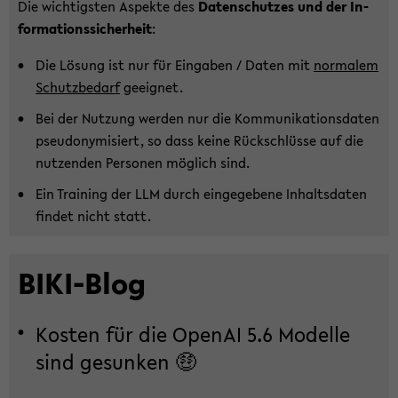
Die wich­tigs­ten Aspek­te des
Da­ten­schut­zes und der In­
for­ma­ti­ons­si­cher­heit
:
Die Lö­sung ist nur für Ein­ga­ben / Daten mit
nor­ma­lem
Schutz­be­darf
ge­eig­net.
Bei der Nut­zung wer­den nur die Kom­mu­ni­ka­ti­ons­da­ten
pseud­ony­mi­siert, so dass keine Rück­schlüs­se auf die
nut­zen­den Per­so­nen mög­lich sind.
Ein Trai­ning der LLM durch ein­ge­ge­be­ne In­halts­da­ten
fin­det nicht statt.
BIKI-​Blog
Kos­ten für die Ope­nAI 5.6 Mo­del­le
sind ge­sun­ken 🤑