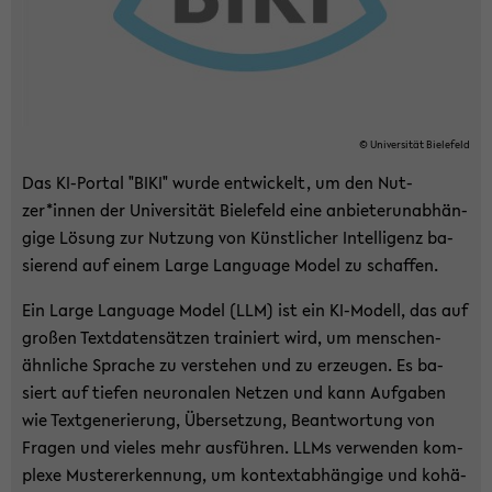
© Uni­ver­si­tät Bie­le­feld
Das KI-​Portal "BIKI" wurde ent­wi­ckelt, um den Nut­
zer*innen der Uni­ver­si­tät Bie­le­feld eine an­bie­ter­un­ab­hän­
gi­ge Lö­sung zur Nut­zung von Künst­li­cher In­tel­li­genz ba­
sie­rend auf einem Large Lan­guage Model zu schaf­fen.
Ein Large Lan­guage Model (LLM) ist ein KI-​Modell, das auf
gro­ßen Text­da­ten­sät­zen trai­niert wird, um men­schen­
ähn­li­che Spra­che zu ver­ste­hen und zu er­zeu­gen. Es ba­
siert auf tie­fen neu­ro­na­len Net­zen und kann Auf­ga­ben
wie Text­ge­ne­rie­rung, Über­set­zung, Be­ant­wor­tung von
Fra­gen und vie­les mehr aus­füh­ren. LLMs ver­wen­den kom­
ple­xe Mus­ter­er­ken­nung, um kon­text­ab­hän­gi­ge und ko­hä­