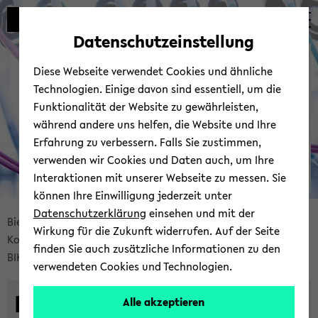
Automatische
zum
zum
zum
Inhaltswechsel
Hauptinhalt
Hauptmenü
Fußbereich
Datenschutzeinstellung
vermeiden
wechseln
wechseln
wechseln
Bie­le­fel­der IT-​
Diese Webseite verwendet Cookies und ähnliche
Servicezentrum
Technologien. Einige davon sind essentiell, um die
Funktionalität der Website zu gewährleisten,
während andere uns helfen, die Website und Ihre
Erfahrung zu verbessern. Falls Sie zustimmen,
verwenden wir Cookies und Daten auch, um Ihre
Interaktionen mit unserer Webseite zu messen. Sie
können Ihre Einwilligung jederzeit unter
© Uni­ver­si­tät Bie­le­feld | BITS
Datenschutzerklärung
einsehen und mit der
Bread­
Bie­le­fel­der IT-​Servicezentrum
Ser­vices
Wirkung für die Zukunft widerrufen. Auf der Seite
crumb
Kom­mu­ni­ka­ti­on & Zu­sam­men­ar­beit
finden Sie auch zusätzliche Informationen zu den
über­
BIKI – Bie­le­fel­der KI Por­tal
verwendeten Cookies und Technologien.
sprin­
gen
BIKI – Bie­le­fel­der KI Por­
Alle akzeptieren
und