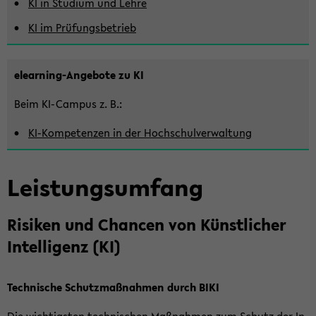
KI in Stu­di­um und Lehre
KI im Prü­fungs­be­trieb
elearning-​Angebote zu KI
Beim KI-​Campus z. B.:
KI-​Kompetenzen in der Hoch­schul­ver­wal­tung
Leis­tungs­um­fang
Ri­si­ken und Chan­cen von Künst­li­cher
In­tel­li­genz (KI)
Tech­ni­sche Schutz­maß­nah­men durch BIKI