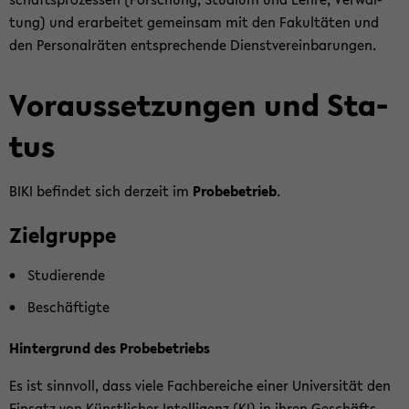
tung) und er­ar­bei­tet ge­mein­sam mit den Fa­kul­tä­ten und
den Per­so­nal­rä­ten ent­spre­chen­de Dienst­ver­ein­ba­run­gen.
Vor­aus­set­zun­gen und Sta­
tus
BIKI be­fin­det sich der­zeit im
Pro­be­be­trieb
.
Ziel­grup­pe
Stu­die­ren­de
Be­schäf­tig­te
Hin­ter­grund des Pro­be­be­triebs
Es ist sinn­voll, dass viele Fach­be­rei­che einer Uni­ver­si­tät den
Ein­satz von Künst­li­cher In­tel­li­genz (KI) in ihren Ge­schäfts­