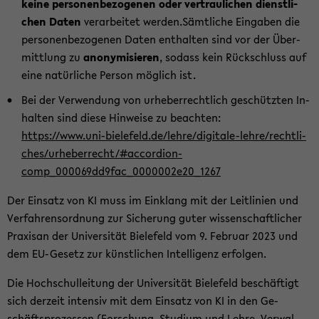
keine per­so­nen­be­zo­ge­nen oder ver­trau­li­chen dienst­li­
chen Daten
ver­ar­bei­tet wer­den.Sämt­li­che Ein­ga­ben die
per­so­nen­be­zo­ge­nen Daten ent­hal­ten sind vor der Über­
mitt­lung zu
an­ony­mi­sie­ren
, so­dass kein Rück­schluss auf
eine na­tür­li­che Per­son mög­lich ist.
Bei der Ver­wen­dung von ur­he­ber­recht­lich ge­schütz­ten In­
hal­ten sind diese Hin­wei­se zu be­ach­ten:
https://www.uni-​bielefeld.de/lehre/digitale-​lehre/recht­li­
ches/ur­he­ber­recht/#accordion-​
comp_000069dd9fac_0000002e20_1267
Der Ein­satz von KI muss im Ein­klang mit der Leit­li­ni­en und
Ver­fah­rens­ord­nung zur Si­che­rung guter wis­sen­schaft­li­cher
Pra­xisan der Uni­ver­si­tät Bie­le­feld vom 9. Fe­bru­ar 2023 und
dem EU-​Gesetz zur künst­li­chen In­tel­li­genz er­fol­gen.
Die Hoch­schul­lei­tung der Uni­ver­si­tät Bie­le­feld be­schäf­tigt
sich der­zeit in­ten­siv mit dem Ein­satz von KI in den Ge­
schäfts­pro­zes­sen (For­schung, Stu­di­um und Lehre, Ver­wal­