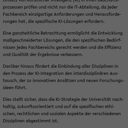
pro­zes­sen prü­fen und nicht nur die IT-​Abteilung, da jeder
Fach­be­reich ein­zig­ar­ti­ge An­for­de­run­gen und Her­aus­for­de­
run­gen hat, die spe­zi­fi­sche KI-​Lösungen er­for­dern.
Eine ganz­heit­li­che Be­trach­tung er­mög­licht die Ent­wick­lung
maß­ge­schnei­der­ter Lö­sun­gen, die den spe­zi­fi­schen Be­dürf­
nis­sen jedes Fach­be­reichs ge­recht wer­den und die Ef­fi­zi­enz
und Qua­li­tät der Er­geb­nis­se ver­bes­sern.
Dar­über hin­aus för­dert die Ein­bin­dung aller Dis­zi­pli­nen in
den Pro­zess der KI-​Integration den in­ter­dis­zi­pli­nä­ren Aus­
tausch, der zu in­no­va­ti­ven An­sät­zen und neuen For­schungs­
ideen führt.
Dies stellt si­cher, dass die KI-​Strategie der Uni­ver­si­tät nach­
hal­tig, zu­kunfts­ori­en­tiert und auf die spe­zi­fi­schen ethi­
schen, recht­li­chen und so­zia­len Aspek­te der ver­schie­de­nen
Dis­zi­pli­nen ab­ge­stimmt ist.