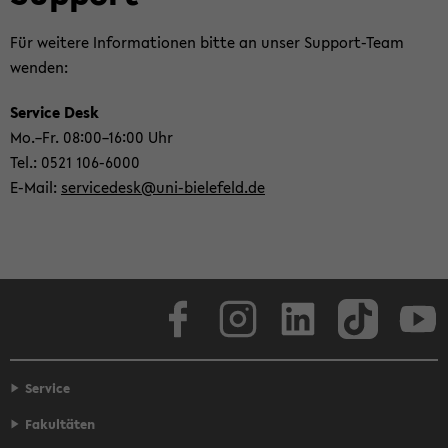
Für wei­te­re In­for­ma­tio­nen bitte an unser Support-​Team
wen­den:
Ser­vice Desk
Mo.–Fr. 08:00–16:00 Uhr
Tel.: 0521 106-​6000
E-​Mail:
ser­vi­ce­desk@uni-​bielefeld.de
Face­book
In­sta­gram
Lin­ke­dIn
Tik­Tok
You
Service
Fakultäten