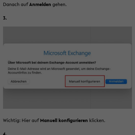
Da­nach auf
An­mel­den
gehen.
3.
Wich­tig: Hier auf
Ma­nu­ell kon­fi­gu­rie­ren
kli­cken.
4.