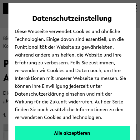
Automatische
zum
zum
zum
Inhaltswechsel
Hauptinhalt
Hauptmenü
Fußbereich
Datenschutzeinstellung
vermeiden
wechseln
wechseln
wechseln
Diese Webseite verwendet Cookies und ähnliche
Bread­
Bie­le­fel­der IT-​Servicezentrum
Ser­vices
Technologien. Einige davon sind essentiell, um die
crumb
Kom­mu­ni­ka­ti­on & Zu­sam­men­ar­beit
E-​Mail und Ka­len­der
Funktionalität der Website zu gewährleisten,
über­
während andere uns helfen, die Website und Ihre
Per­sön­li­ches Post­fach in
sprin­
Erfahrung zu verbessern. Falls Sie zustimmen,
gen
verwenden wir Cookies und Daten auch, um Ihre
Apple Mail ein­bin­den
und
Interaktionen mit unserer Webseite zu messen. Sie
zum
können Ihre Einwilligung jederzeit unter
Haupt­
Die Kon­fi­gu­ra­ti­on von neuen E-​Mail-Konten er­folgt über
Datenschutzerklärung
einsehen und mit der
me­
„Mail > Ac­count hin­zu­fü­gen ...“
.
Wirkung für die Zukunft widerrufen. Auf der Seite
nü
finden Sie auch zusätzliche Informationen zu den
1.
wech­
verwendeten Cookies und Technologien.
seln
Alle akzeptieren