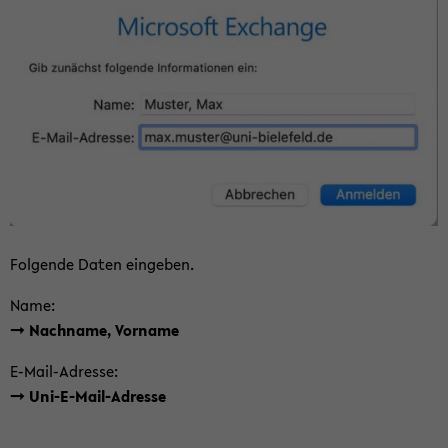
Fol­gen­de Daten ein­ge­ben.
Name:
-> Nach­na­me, Vor­na­me
E-​Mail-Adresse:
-> Uni-​E-Mail-Adresse