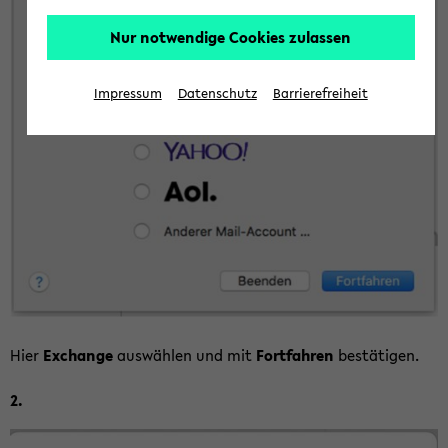
Nur notwendige Cookies zulassen
Impressum
Datenschutz
Barrierefreiheit
Hier
Exchan­ge
aus­wäh­len und mit
Fort­fah­ren
be­stä­ti­gen.
2.