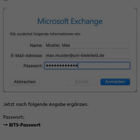
Jetzt nach fol­gen­de An­ga­be er­gän­zen.
Pass­wort:
-> BITS-​Passwort