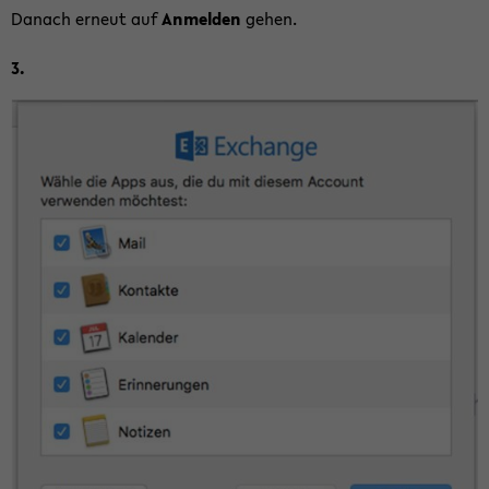
Da­nach er­neut auf
An­mel­den
gehen.
3.