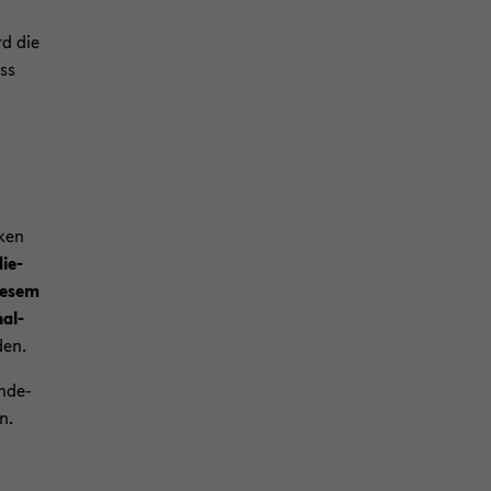
rd die
ass
ken
die­
ie­sem
hal­
den.
n­de­
n.