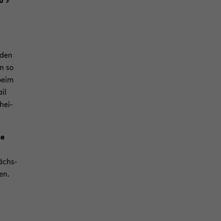
u >
 den
n so
 beim
il
chei­
se
nächs­
ben.