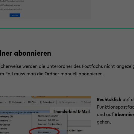
­ner abon­nie­ren
i­cher­wei­se wer­den die Un­ter­ord­ner des Post­fachs nicht an­ge­zei
em Fall muss man die Ord­ner ma­nu­ell abon­nie­ren.
Rechts­klick
auf d
Funk­ti­ons­post­fa
und auf
Abon­nie­r
gehen.