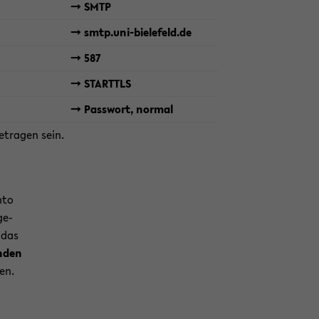
-> SMTP
-> smtp.uni-​bielefeld.de
-> 587
-> STARTTLS
-> Pass­wort, nor­mal
e­tra­gen sein.
nto
­ge­
 das
n­den
den.