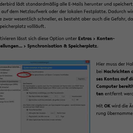
der­bird lädt stan­dard­mä­ßig alle E-​Mails her­un­ter und spei­chert
 auf dem Netz­lauf­werk oder der lo­ka­len Fest­plat­te. Da­durch wi
 zwar we­sent­lich schnel­ler, es be­steht aber auch die Ge­fahr, d
pei­cher­platz voll­läuft.
­ti­vie­ren lässt sich diese Op­ti­on unter
Ex­tras > Konten-​
ellungen... > Syn­chro­ni­sa­ti­on & Spei­cher­platz
.
Hier muss der Ha
bei
Nach­rich­ten 
ses Kon­tos auf d
Com­pu­ter be­reit­
ten
ent­fernt wer­
Mit
OK
wird die Ä
rung über­nom­me