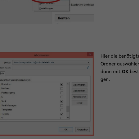
Hier die be­nö­tig­
Ord­ner aus­wäh­l
dann mit
OK
be­st
gen.