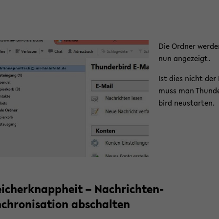
Die Ord­ner wer­d
nun an­ge­zeigt.
Ist dies nicht der 
muss man Thun­d
bird neu­star­ten.
i­cher­knapp­heit – Nachrichten-​
chronisation ab­schal­ten