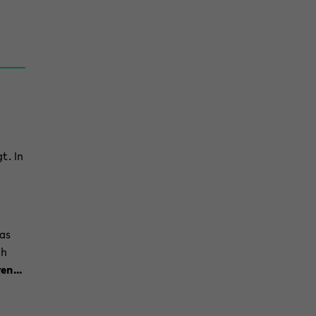
gt. In
as
ch
en...