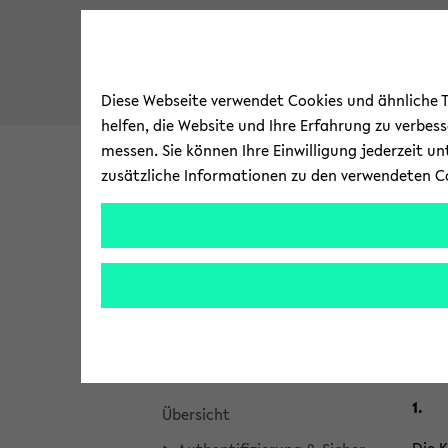
Diese Webseite verwendet Cookies und ähnliche Te
helfen, die Website und Ihre Erfahrung zu verbes
messen. Sie können Ihre Einwilligung jederzeit u
zusätzliche Informationen zu den verwendeten C
Uni­ver­si­tät
For­schung
zum
Brea
Bie­l
Bie­le­fel­der IT-​Servicezentrum
Hauptinhalt
crum
wechseln
über
Ak­tu­el­le Mel­dun­gen
Pe
sprin
gen
Ser­vices
und
zum
1.
Über­sicht
Haup