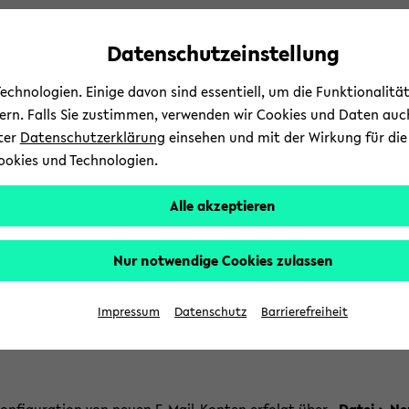
Automatische
zum
zum
zum
Inhaltswechsel
Hauptinhalt
Hauptmenü
Fußbereich
Datenschutzeinstellung
vermeiden
wechseln
wechseln
wechseln
chnologien. Einige davon sind essentiell, um die Funktionalit
sern. Falls Sie zustimmen, verwenden wir Cookies und Daten auc
nter
Datenschutzerklärung
einsehen und mit der Wirkung für die 
ookies und Technologien.
Stu­di­um
Lehre
In­
Alle akzeptieren
d­
e­fel­der IT-​Servicezentrum
Ser­vices
Kom­mu­ni­ka­ti­on & Zu­
b
Nur notwendige Cookies zulassen
­
r­sön­li­ches Post­fach in Thun­
­
Impressum
Datenschutz
Barrierefreiheit
t­