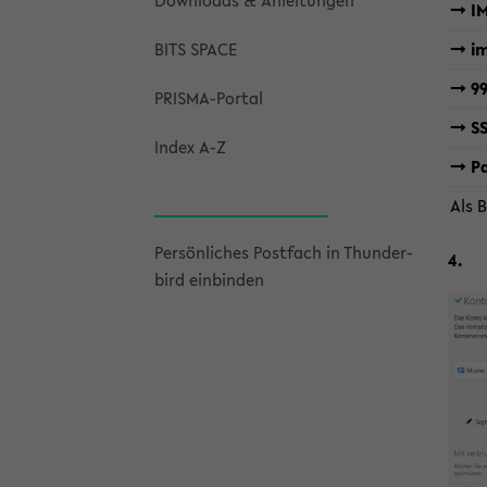
Down­loads & An­lei­tun­gen
-> I
BITS SPACE
-> im
-> 9
PRISMA-​Portal
-> S
Index A-Z
-> P
Als 
Per­sön­li­ches Post­fach in Thun­der­
4.
bird ein­bin­den