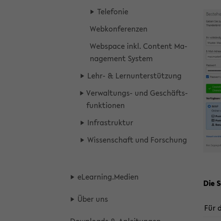
Te­le­fo­nie
Web­kon­fe­ren­zen
Webspace inkl. Con­tent Ma­
nage­ment Sys­tem
Lehr- & Lern­un­ter­stüt­zung
Verwaltungs-​ und Ge­schäfts­
funk­tio­nen
In­fra­struk­tur
Wis­sen­schaft und For­schung
eLear­ning.Me­di­en
Die Se
Über uns
Für d