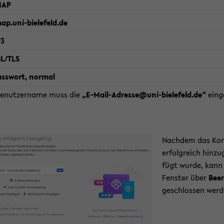
MAP
ap.uni-​bielefeld.de
93
SL/TLS
ass­wort, nor­mal
Be­nut­zer­na­me muss die
„E-​Mail-Adresse@uni-​bielefeld.de“
ein­g
Nach­dem das Ko
er­folg­reich hin­zu
fügt wurde, kann
Fens­ter über
Be­e
ge­schlos­sen wer­