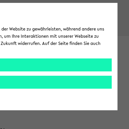
ät der Website zu gewährleisten, während andere uns
h, um Ihre Interaktionen mit unserer Webseite zu
Zukunft widerrufen. Auf der Seite finden Sie auch
ter­na­tio­nal
EN
ZUR
ENG­
LI­
sam­men­ar­beit
E-​Mail und Ka­len­der
SCHEN
SPRA­
CHE
der­bird ein­bin­den
WECH­
SELN