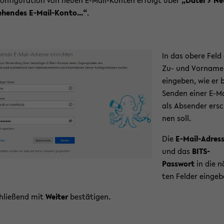
on­fi­gu­ra­ti­on von neuen E-​Mail-Konten er­folgt über
„Datei > Ne
ehen­des E-​Mail-Konto...“
.
­
In das obere Feld
Zu- und Vor­na­me
ein­ge­ben, wie er
Sen­den einer E-​Ma
als Ab­sen­der er­s
nen soll.
Die
E-​Mail-Adres
und das
BITS-​
Passwort
in die 
ten Fel­der ein­ge­
hlie­ßend mit
Wei­ter
be­stä­ti­gen.