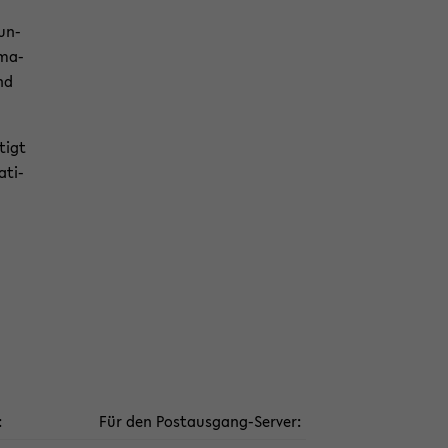
lun­
­ma­
nd
­tigt
­ti­
:
Für den Postausgang-​Server: