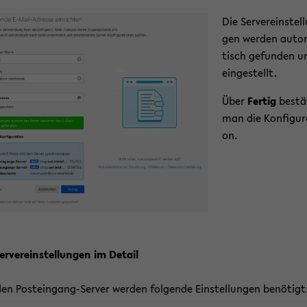
Die Ser­ver­ein­s­tel­
gen wer­den au­to
tisch ge­fun­den u
ein­ge­stellt.
Über
Fer­tig
be­stä
man die Kon­fi­gu­ra
on.
r­ver­ein­s­tel­lun­gen im De­tail
en Posteingang-​Server wer­den fol­gen­de Ein­stel­lun­gen be­nö­tigt