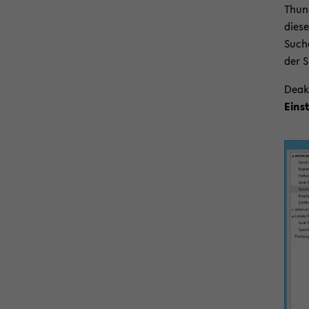
Thun­
diese
Suche
der S
De­ak
Einst