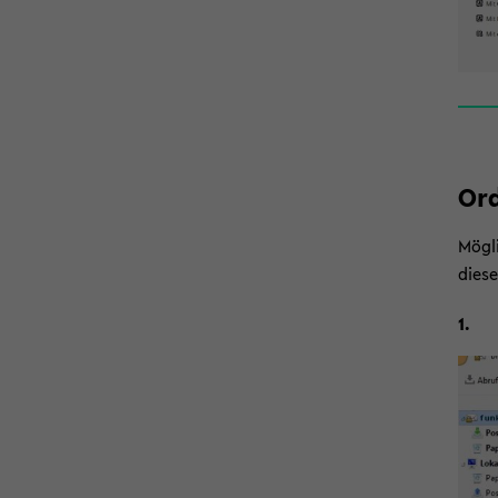
Ord
Mög­l
die­s
1.