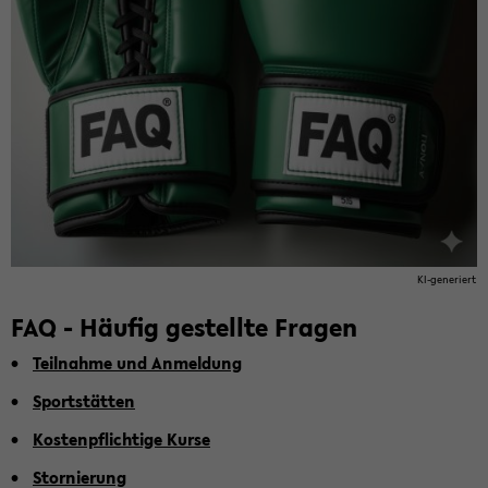
KI-​generiert
FAQ - Häu­fig ge­stell­te Fra­gen
Teil­nah­me und An­mel­dung
Sport­stät­ten
Kos­ten­pflich­ti­ge Kurse
Stor­nie­rung