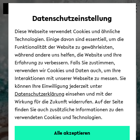
Automatische
zum
zum
zum
Inhaltswechsel
Hauptinhalt
Hauptmenü
Fußbereich
Datenschutzeinstellung
vermeiden
wechseln
wechseln
wechseln
Diese Webseite verwendet Cookies und ähnliche
Technologien. Einige davon sind essentiell, um die
Funktionalität der Website zu gewährleisten,
während andere uns helfen, die Website und Ihre
Erfahrung zu verbessern. Falls Sie zustimmen,
verwenden wir Cookies und Daten auch, um Ihre
Hoch­schul­sport
Interaktionen mit unserer Webseite zu messen. Sie
können Ihre Einwilligung jederzeit unter
Datenschutzerklärung
einsehen und mit der
Wirkung für die Zukunft widerrufen. Auf der Seite
finden Sie auch zusätzliche Informationen zu den
verwendeten Cookies und Technologien.
Alle akzeptieren
© Uni­ver­si­tät Bie­le­feld