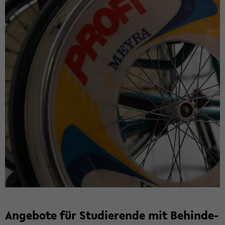
An­ge­bo­te für Stu­die­ren­de mit Be­hin­de­