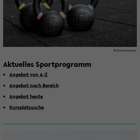
© Dirk Hor­mann
Ak­tu­el­les Sport­pro­gramm
An­ge­bot von A-Z
An­ge­bot nach Be­reich
An­ge­bot heute
Kurs­platz­su­che