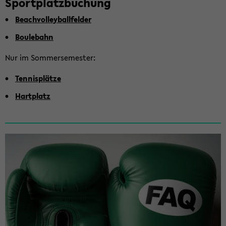
Sport­platz­bu­chung
Beach­vol­ley­ball­fel­der
Bou­le­bahn
Nur im Som­mer­se­mes­ter:
Ten­nis­plät­ze
Hart­platz