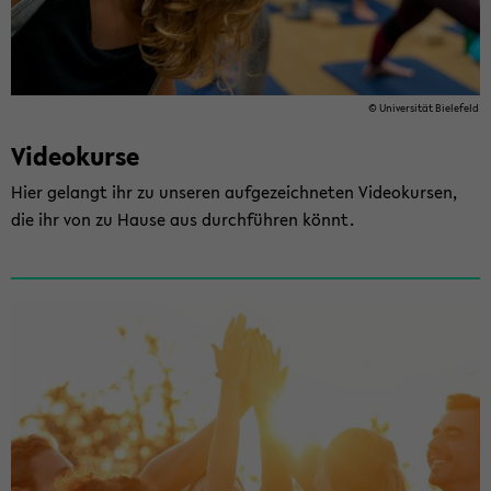
© Uni­ver­si­tät Bie­le­feld
Vi­deo­kur­se
Hier ge­langt ihr zu un­se­ren auf­ge­zeich­ne­ten Vi­deo­kur­sen,
die ihr von zu Hause aus durch­füh­ren könnt.