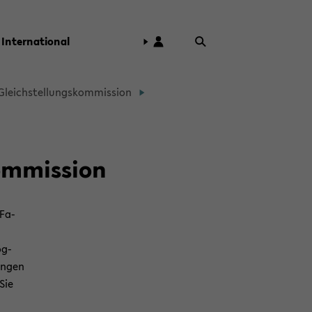
In­ter­na­tio­nal
Gleich­stel­lungs­kom­mis­si­on
m­mis­si­on
 Fa­
ög­
un­gen
Sie