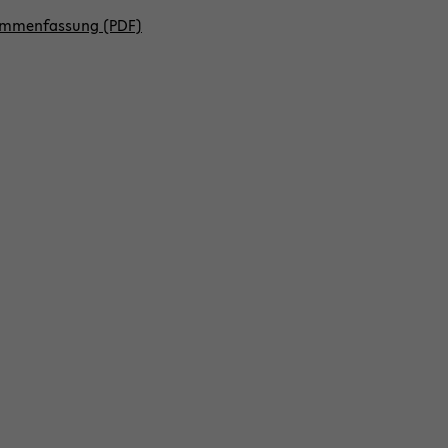
m­men­fas­sung (PDF)