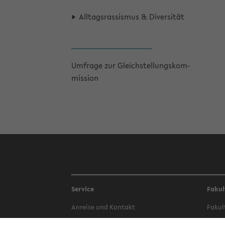
All­tags­ras­sis­mus & Di­ver­si­tät
Um­fra­ge zur Gleich­stel­lungs­kom­
mis­si­on
Service
Fakul
An­rei­se und Kon­takt
Fa­kul
Be­wer­bung
Fa­kul