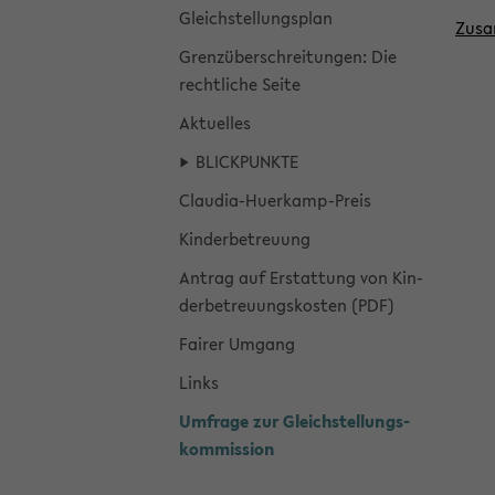
Gleich­stel­lungs­plan
Zu­sa
Grenz­über­schrei­tun­gen: Die
recht­li­che Seite
Ak­tu­el­les
BLICK­PUNK­TE
Claudia-​Huerkamp-Preis
Kin­der­be­treu­ung
An­trag auf Er­stat­tung von Kin­
der­be­treu­ungs­kos­ten (PDF)
Fai­rer Um­gang
Links
Um­fra­ge zur Gleich­stel­lungs­
kom­mis­si­on