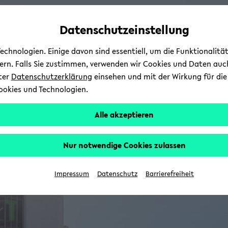
Automatische
skip
skip
skip
Inhaltswechsel
to
to
to
Datenschutzeinstellung
vermeiden
main
main
footer
content
menu
chnologien. Einige davon sind essentiell, um die Funktionalit
sern. Falls Sie zustimmen, verwenden wir Cookies und Daten auc
nter
Datenschutzerklärung
einsehen und mit der Wirkung für die 
ookies und Technologien.
Alle akzeptieren
Nur notwendige Cookies zulassen
Impressum
Datenschutz
Barrierefreiheit