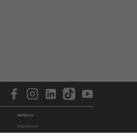
Face­book
In­sta­gram
Lin­ke­dIn
Tik­Tok
You­tube
Weiteres
Im­pres­sum
Da­ten­schutz