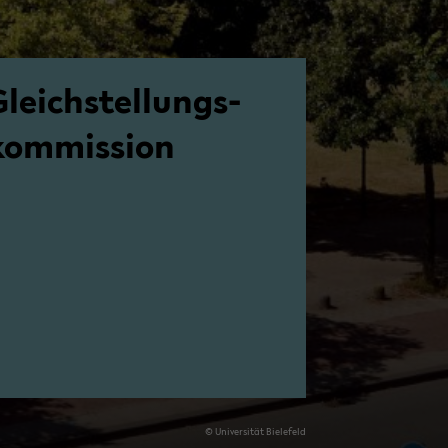
Gleich­stel­lungs­
kom­mis­si­on
© Uni­ver­si­tät Bie­le­feld