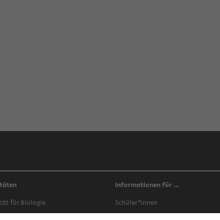
täten
Informationen für ...
­tät für Bio­lo­gie
Schü­ler*innen
­tät für Che­mie
Stu­di­en­in­ter­es­sier­te