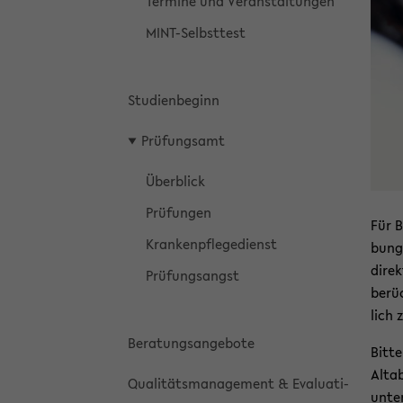
Ter­mi­ne und Ver­an­stal­tun­gen
MINT-​Selbsttest
Stu­di­en­be­ginn
Prü­fungs­amt
Über­blick
Prü­fun­gen
Für B
Kran­ken­pfle­ge­dienst
bungs
di­re
Prü­fungs­angst
be­rü
lich
Be­ra­tungs­an­ge­bo­te
Bitte
Alt­a
Qua­li­täts­ma­nage­ment & Eva­lua­ti­
unte