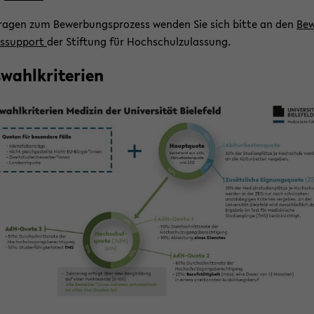
ra­gen zum Be­wer­bungs­pro­zess wen­den Sie sich bitte an den
Be­
s­sup­port
der Stif­tung für Hoch­schul­zu­las­sung.
wahl­kri­te­ri­en