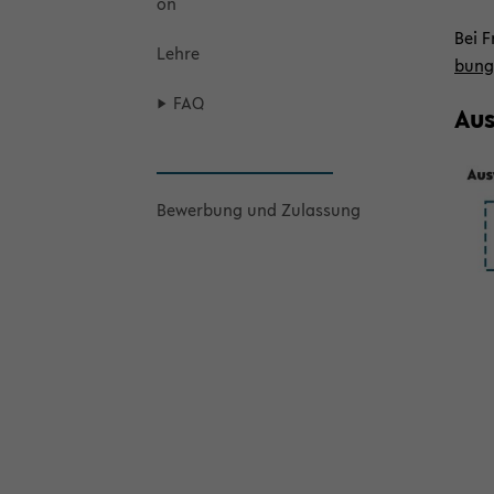
on
Bei F
Lehre
bung
FAQ
Aus­
Be­wer­bung und Zu­las­sung