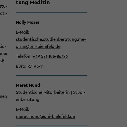
tung Me­di­zin
­stu­
a­ti­
Holly Moser
E-​Mail
stu­den­ti­sche.stu­di­en­be­ra­tung.me­
di­zin@uni-​bielefeld.de
tio­
innen,
Te­le­fon
+49 521 106-​86726
z.B.
Büro
R.1 A3-11
e­
Meret Hund
Stu­den­ti­sche Mit­ar­bei­te­rin | Stu­di­
innen
en­be­ra­tung
E-​Mail
meret.hund@uni-​bielefeld.de