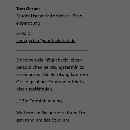
Tom Ger­ber
Stu­den­ti­scher Mit­ar­bei­ter | Stu­di­
en­be­ra­tung
E-​Mail
tom.ger­ber@uni-​bielefeld.de
Sie haben die Mög­lich­keit, einen
per­sön­li­chen Be­ra­tungs­ter­min zu
ver­ein­ba­ren. Die Be­ra­tung kann vor
Ort, di­gi­tal per Zoom oder te­le­fo­
nisch statt­fin­den.
🔗
Zur Ter­min­bu­chung
Wir be­ra­ten Sie gerne zu Ihren Fra­
gen rund um das Stu­di­um.