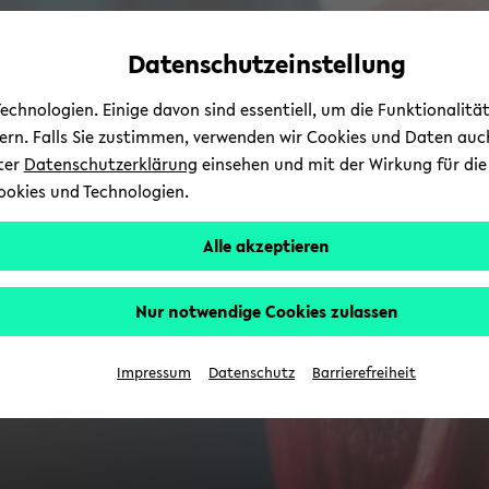
Automatische
zum
zum
zum
Inhaltswechsel
Hauptinhalt
Hauptmenü
Fußbereich
Datenschutzeinstellung
vermeiden
wechseln
wechseln
wechseln
chnologien. Einige davon sind essentiell, um die Funktionalit
sern. Falls Sie zustimmen, verwenden wir Cookies und Daten auc
nter
Datenschutzerklärung
einsehen und mit der Wirkung für die 
ookies und Technologien.
Alle akzeptieren
Nur notwendige Cookies zulassen
Impressum
Datenschutz
Barrierefreiheit