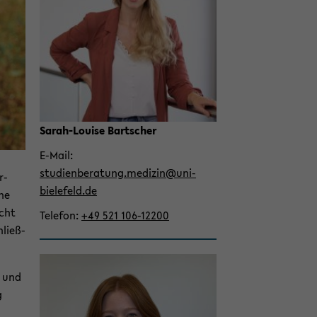
on
wech­
seln
Sarah-​Louise Bart­scher
E-​Mail
stu­di­en­be­ra­tung.me­di­zin@uni-​
r­
bielefeld.de
ine
icht
Te­le­fon
+49 521 106-​12200
hließ­
- und
g