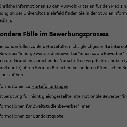
hr­li­che In­for­ma­tio­nen zu den Aus­wahl­kri­te­ri­en für den Me­di­zin
­gang an der Uni­ver­si­tät Bie­le­feld fin­den Sie in der
Stu­di­en­in­for­m
­di­zin.
son­de­re Fälle im Be­wer­bungs­pro­zess
 Son­der­fäl­len zäh­len: Här­te­fäl­le, nicht gleich­ge­stell­te in­ter­na­
 Be­wer­ber*innen, Zweit­stu­di­en­be­wer­ber*innen sowie Be­wer­ber*
ich auf Grund ent­spre­chen­der Vor­schrif­ten ver­pflich­tet haben (
arzt­quo­te), ihren Beruf in Be­rei­chen be­son­de­ren öf­fent­li­chen B
 aus­zu­üben.
­for­ma­tio­nen zu
Här­te­fall­an­trä­gen
st­be­ra­tung für
nicht gleich­ge­stell­te in­ter­na­tio­na­le Be­wer­ber*
­for­ma­tio­nen für
Zweit­stu­di­en­be­wer­ber*innen
­for­ma­tio­nen zur
Land­arzt­quo­te