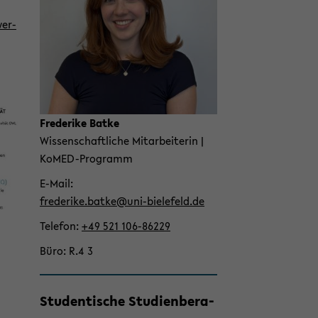
wer­
Fre­de­ri­ke Batke
Wis­sen­schaft­li­che Mit­ar­bei­te­rin |
KoMED-​Programm
E-​Mail
fre­de­ri­ke.batke@uni-​bielefeld.de
Te­le­fon
+49 521 106-​86229
Büro
R.4 3
Stu­den­ti­sche Stu­di­en­be­ra­