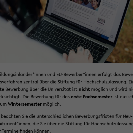
il­dungs­in­län­der*innen und EU-​Bewerber*innen er­folgt das Be­we
­ver­fah­ren zen­tral über die
Stif­tung für Hoch­schul­zu­las­sung
. E
k­te Be­wer­bung über die Uni­ver­si­tät ist
nicht
mög­lich und wird n
ck­sich­tigt. Die Be­wer­bung für das
erste Fach­se­mes­ter
ist aus­sc
 zum
Win­ter­se­mes­ter
mög­lich.
 be­ach­ten Sie die un­ter­schied­li­chen Be­wer­bungs­fris­ten für Neu
b­itu­ri­ent*innen, die Sie über die Stif­tung für Hoch­schul­zu­las­sun
r
Ter­mi­ne
fin­den kön­nen.