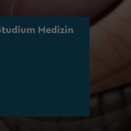
tu­di­um Me­di­zin