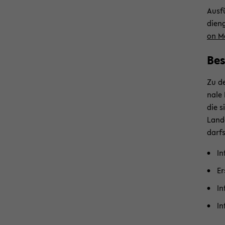
Aus­fü
di­en
on Me
Be­
Zu den
na­le
die s
Land­
darfs
In
Er
In
In