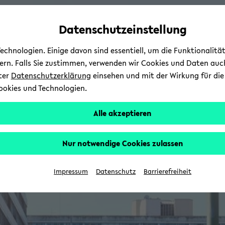
Automatische
zum
zum
zum
Inhaltswechsel
Hauptinhalt
Hauptmenü
Fußbereich
Datenschutzeinstellung
vermeiden
wechseln
wechseln
wechseln
chnologien. Einige davon sind essentiell, um die Funktionalit
sern. Falls Sie zustimmen, verwenden wir Cookies und Daten auc
nter
Datenschutzerklärung
einsehen und mit der Wirkung für die 
ookies und Technologien.
Alle akzeptieren
Nur notwendige Cookies zulassen
Impressum
Datenschutz
Barrierefreiheit