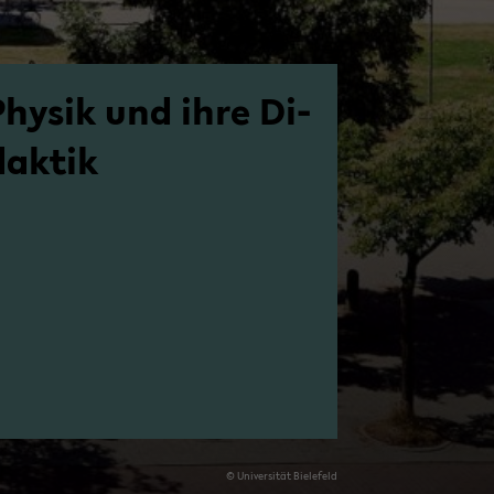
Phy­sik und ihre Di­
dak­tik
© Uni­ver­si­tät Bie­le­feld