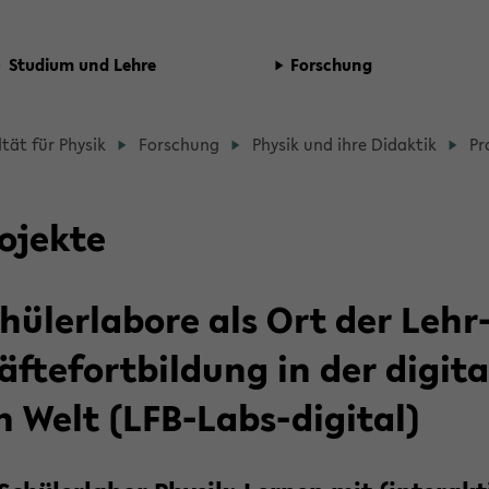
Stu­di­um und Lehre
For­schung
d­
l­tät für Phy­sik
For­schung
Phy­sik und ihre Di­dak­tik
Pro
b
­
o­jek­te
­
hüler­la­bo­re als Ort der Lehr
t­
äf­te­fort­bil­dung in der di­gi­ta
n Welt (LFB-​Labs-digital)
­