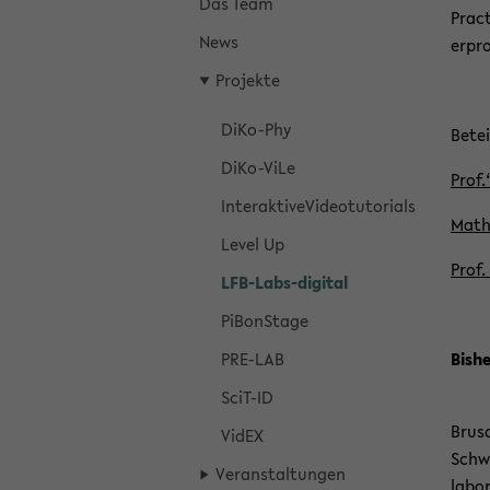
Das Team
Pract
News
er­pr
Pro­jek­te
DiKo-​Phy
Be­tei
DiKo-​ViLe
Prof.
In­ter­ak­ti­v­eVi­deo­tu­to­ri­als
Ma­th
Level Up
Prof.
LFB-​Labs-digital
Pi­BonS­ta­ge
PRE-​LAB
Bis­he
SciT-​ID
Brusd
VidEX
Schwe
Ver­an­stal­tun­gen
la­bo