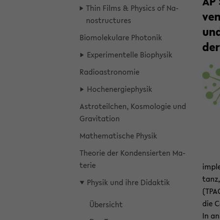
AP 
Thin Films & Phy­sics of Na­
ven
nost­ruc­tu­res
und
Bio­mo­le­ku­la­re Pho­to­nik
der
Ex­pe­ri­men­tel­le Bio­phy­sik
Ra­dio­as­tro­no­mie
Hoch­en­er­gie­phy­sik
As­tro­te­il­chen, Kos­mo­lo­gie und
Gra­vi­ta­ti­on
Ma­the­ma­ti­sche Phy­sik
Theo­rie der Kon­den­sier­ten Ma­
te­rie
im­pl
tanz,
Phy­sik und ihre Di­dak­tik
(TPAC
die Co
Über­sicht
In an