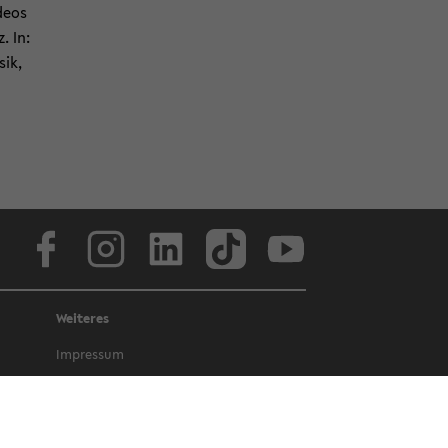
de­os
. In:
sik,
Face­book
In­sta­gram
Lin­ke­dIn
Tik­Tok
You­tube
Weiteres
Im­pres­sum
Da­ten­schutz
Bar­rie­re­frei­heit
Amt­li­che Be­kannt­ma­chun­gen und Ge­