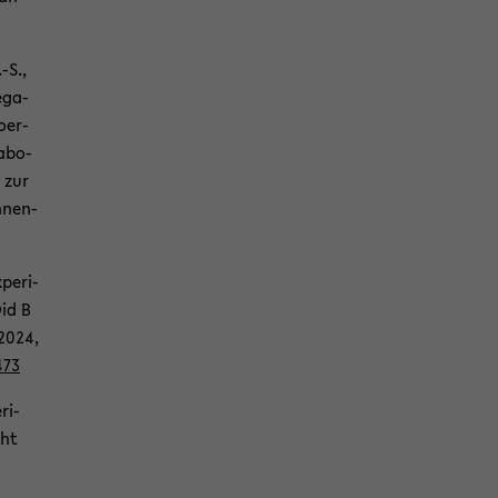
.-S.,
e­ga­
o­er­
a­bo­
t zur
n­nen­
pe­ri­
Did B
 2024,
473
­ri­
cht