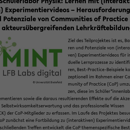
Schüler­la­bor Phy­sik: Ler­nen mit (in­ter­ak­t
) Ex­pe­ri­men­tier­vi­de­os – Her­aus­for­de­run­
 Po­ten­zia­le von Com­mu­nities of Prac­ti­ce
 ak­teur­süberg­rei­fen­den Lehr­kräf­te­bil­du
Ziel des Teil­pro­jek­tes ist es, Ba
ren und Po­ten­zia­le von (in­ter­a
ven) Ex­pe­ri­men­tier­vi­de­os für in
du­el­le Lern­pro­zes­se zu iden­ti­fi
ren, Best-​Practice-Beispiele k
zep­tio­nell im Rah­men einer 
© Uni­ver­si­tät Bie­le­feld
mu­ni­ty of Prac­ti­ce (CoP) um­zu
zen, diese im Schü­ler*in­nen­la­
e­men­tie­ren sowie die dar­aus re­sul­tie­ren­den Ef­fek­te auf die Ak­z
 Selbst­wirk­sam­keits­er­war­tung und das pro­fes­sio­nel­le Wis­sen
K) der CoP-​Mitglieder zu er­fas­sen. Im Laufe des Pro­jek­tes be­s
P zu­nächst eine Fort­bil­dung zu (in­ter­ak­ti­ven) Ex­pe­ri­men­tier­vi­d
­schlie­ßen­den Tref­fen ent­wi­ckelt die CoP the­men­spe­zi­fi­sche Best-