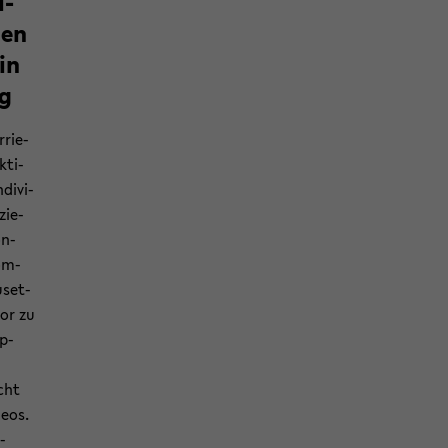
i­
gen
 in
ng
r­rie­
k­ti­
­di­vi­
­zie­
on­
Com­
­set­
bor zu
ep­
ucht
e­os.
​