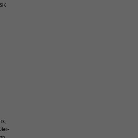
SIK
 D.,
­ler­
van