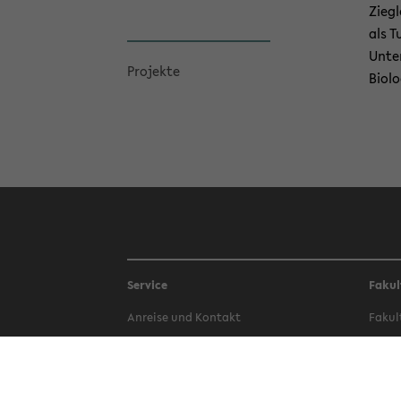
Zieg­
als T
Un­te
Pro­jek­te
Bio­l
Service
Fakul
An­rei­se und Kon­takt
Fa­kul
Be­wer­bung
Fa­kul
Bi­blio­thek
Fa­kul
Campus-​Bauen
Fa­kul