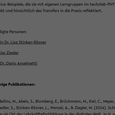
ice-Beispiele, die sie mit ei­ge­nen Lern­grup­pen im teutolab-​PHY
obt und hin­sicht­lich des Trans­fers in die Pra­xis re­flek­tiert.
­lig­te Per­so­nen:
‘in Dr. Lisa Stinken-​Rösner
i­as Zieg­ler
 Dr. Dario An­sel­met­ti
­ri­ge Pu­bli­ka­tio­nen:
­ei­lins, M., Abels, S., Blum­berg, E., Brück­mann, M., Kiel, C., Meyer,
d­ler, S., Stinken-​Rösner, L., Wen­zel, A., & Zieg­ler, M. (2024). Schü
­re als Ort der Lehr­kräf­te­fort­bil­dung in der di­gi­ta­len Welt. In H. 