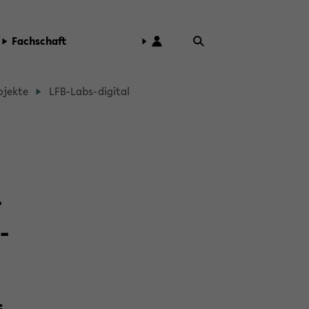
Fach­schaft
­jek­te
LFB-​Labs-digital
­
­