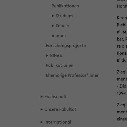
Pu­bli­ka­tio­nen
Horst
Stu­di­um
Kirch­
Biehl
Schu­le
ni, M
Alum­ni
ber, 
For­schungs­pro­jek­te
re al
Kon­z
BINAS
Bil­d
Pu­bli­ka­tio­nen
Zieg­
Ehe­ma­li­ge Pro­fes­sor*innen
men­t
- Di­
109–
Fach­schaft
Zieg­l
Un­se­re Fa­kul­tät
men­ti
ein­s
In­ter­na­tio­nal