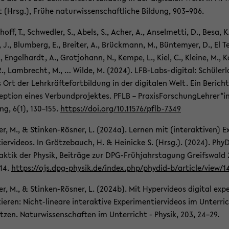
 (Hrsg.), Frühe na­tur­wis­sen­schaft­li­che Bil­dung, 903–906.
hoff, T., Schwed­ler, S., Abels, S., Acher, A., An­sel­met­ti, D., Besa, K
, J., Blum­berg, E., Brei­ter, A., Brück­mann, M., Bün­te­my­er, D., El T
., En­gel­hardt, A., Grot­jo­hann, N., Kempe, L., Kiel, C., Klei­ne, M., K
R., Lam­brecht, M., … Wilde, M. (2024). LFB-​Labs-digital: Schü­ler­l
s Ort der Lehr­kräf­te­fort­bil­dung in der di­gi­ta­len Welt. Ein Be­rich
ep­ti­on eines Ver­bund­pro­jek­tes. PFLB – Pra­xis­For­sch­ung­Leh­rer*i
ung, 6(1), 130–155.
https://doi.org/10.11576/pflb-​7349
ler, M., & Stinken-​Rösner, L. (2024a). Ler­nen mit (in­ter­ak­ti­ven) Ex­
ier­vi­de­os. In Gröt­ze­bauch, H. & Hei­ni­cke S. (Hrsg.). (2024). Phy­
dak­tik der Phy­sik, Bei­trä­ge zur DPG-​Frühjahrstagung Greifs­wald
114.
https://ojs.dpg-​physik.de/index.php/phydid-​b/ar­ti­cle/view/1
er, M., & Stinken-​Rösner, L. (2024b). Mit Hy­per­vi­de­os di­gi­tal ex­pe
e­ren: Nicht-​lineare in­ter­ak­ti­ve Ex­pe­ri­men­tier­vi­de­os im Un­ter­ri
et­zen. Na­tur­wis­sen­schaf­ten im Un­ter­richt - Phy­sik, 203, 24–29.