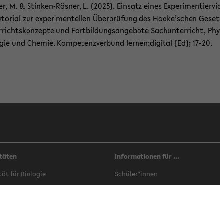
ler, M. & Stinken-​Rösner, L. (2025). Ein­satz eines Ex­pe­ri­men­tier­vi­
u­to­ri­al zur ex­pe­ri­men­tel­len Über­prü­fung des Hooke’schen Ge­setz
r­richts­kon­zep­te und Fort­bil­dungs­an­ge­bo­te Sach­un­ter­richt, Phy­
o­gie und Che­mie. Kom­pe­tenz­ver­bund ler­nen:di­gi­tal (Ed); 17-20.
täten
Informationen für ...
­tät für Bio­lo­gie
Schü­ler*innen
­tät für Che­mie
Stu­di­en­in­ter­es­sier­te
­tät für Er­zie­hungs­wis­sen­schaft
Stu­die­ren­de
­tät für Ge­schichts­wis­sen­schaft,
In­ter­na­tio­nals