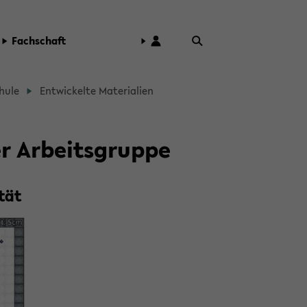
Fach­schaft
hu­le
Ent­wi­ckel­te Ma­te­ria­li­en
er Ar­beits­grup­pe
tät