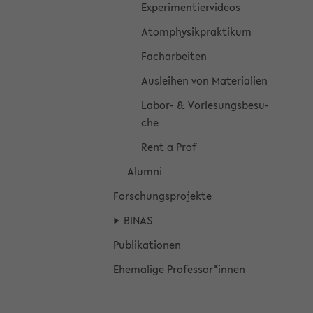
Ex­pe­ri­men­tier­vi­de­os
Atom­phy­sik­prak­ti­kum
Fach­ar­bei­ten
Aus­lei­hen von Ma­te­ria­li­en
Labor-​ & Vor­le­sungs­be­su­
che
Rent a Prof
Alum­ni
For­schungs­pro­jek­te
BINAS
Pu­bli­ka­tio­nen
Ehe­ma­li­ge Pro­fes­sor*innen