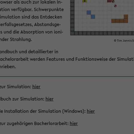
ow­ser als auch zur lo­ka­len In­
la­ti­on ver­füg­bar. Schwer­punk­te
i­mu­la­ti­on sind das Ent­de­cken
er­falls­ge­set­zes, Ab­stands­ge­
es und die Ab­sorp­ti­on von io­ni­
en­der Strah­lung.
© Tim Jan­nis S
nd­buch und de­tail­lier­ter in
a­che­lor­ar­beit wer­den Fea­tures und Funk­ti­ons­wei­se der Si­mu­la­t
hrie­ben.
ur Si­mu­la­ti­on:
hier
buch zur Si­mu­la­ti­on:
hier
le In­stal­la­ti­on der Si­mu­la­ti­on (Win­dows):
hier
ur zu­ge­hö­ri­gen Ba­cher­lor­ar­beit:
hier