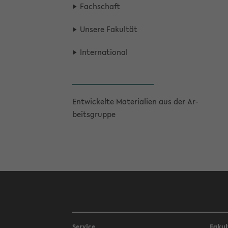
Fach­schaft
Un­se­re Fa­kul­tät
In­ter­na­tio­nal
Ent­wi­ckel­te Ma­te­ria­li­en aus der Ar­
beits­grup­pe
Service
Fakul