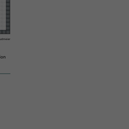
ud­mei­er
i­on