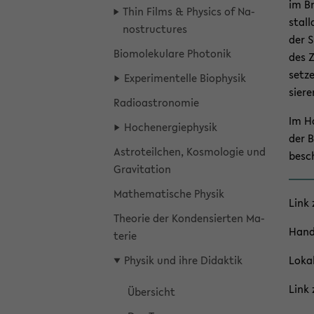
im Br
Thin Films & Phy­sics of Na­
stal­
nost­ruc­tu­res
der S
Bio­mo­le­ku­la­re Pho­to­nik
des Z
set­z
Ex­pe­ri­men­tel­le Bio­phy­sik
sie­r
Ra­dio­as­tro­no­mie
Im Ha
Hoch­en­er­gie­phy­sik
der B
As­tro­te­il­chen, Kos­mo­lo­gie und
be­sc
Gra­vi­ta­ti­on
Ma­the­ma­ti­sche Phy­sik
Link z
Theo­rie der Kon­den­sier­ten Ma­
Hand­
te­rie
Phy­sik und ihre Di­dak­tik
Lo­ka­
Link z
Über­sicht