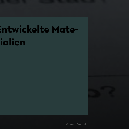
nt­wi­ckel­te Ma­te­
ia­li­en
© Laura Pan­nullo