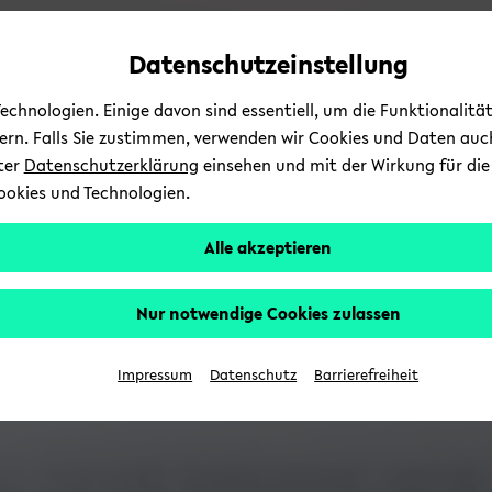
Automatische
skip
skip
skip
Inhaltswechsel
to
to
to
Datenschutzeinstellung
vermeiden
main
main
footer
content
menu
chnologien. Einige davon sind essentiell, um die Funktionalit
sern. Falls Sie zustimmen, verwenden wir Cookies und Daten auc
nter
Datenschutzerklärung
einsehen und mit der Wirkung für die 
ookies und Technologien.
Alle akzeptieren
Nur notwendige Cookies zulassen
Impressum
Datenschutz
Barrierefreiheit