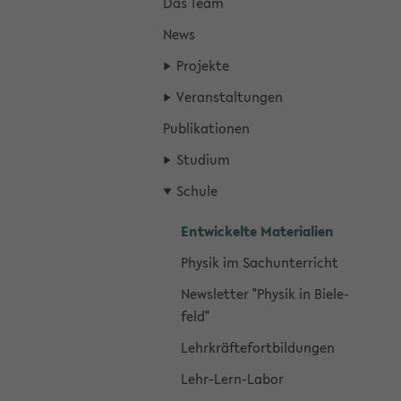
Das Team
News
Pro­jek­te
Ver­an­stal­tun­gen
Pu­bli­ka­tio­nen
Stu­di­um
Schu­le
Ent­wi­ckel­te Ma­te­ria­li­en
Phy­sik im Sach­un­ter­richt
News­let­ter "Phy­sik in Bie­le­
feld"
Lehr­kräf­te­fort­bil­dun­gen
Lehr-​Lern-Labor