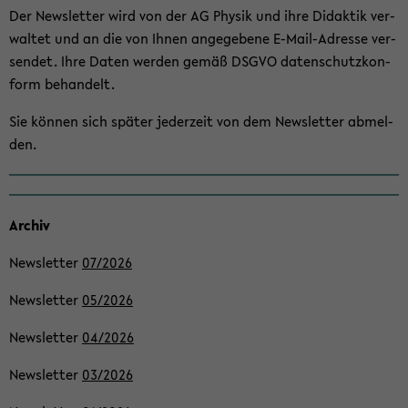
Der News­let­ter wird von der AG Phy­sik und ihre Di­dak­tik ver­
wal­tet und an die von Ihnen an­ge­ge­be­ne E-​Mail-Adresse ver­
sen­det. Ihre Daten wer­den gemäß DSGVO da­ten­schutz­kon­
form be­han­delt.
Sie kön­nen sich spä­ter je­der­zeit von dem News­let­ter ab­mel­
den.
Ar­chiv
News­let­ter
07/2026
News­let­ter
05/2026
News­let­ter
04/2026
News­let­ter
03/2026