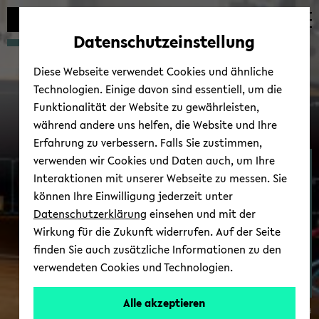
Automatische
zum
zum
zum
Inhaltswechsel
Hauptinhalt
Hauptmenü
Fußbereich
Datenschutzeinstellung
vermeiden
wechseln
wechseln
wechseln
Diese Webseite verwendet Cookies und ähnliche
Technologien. Einige davon sind essentiell, um die
Funktionalität der Website zu gewährleisten,
während andere uns helfen, die Website und Ihre
Erfahrung zu verbessern. Falls Sie zustimmen,
verwenden wir Cookies und Daten auch, um Ihre
Phy­sik und ihre Di­dak­tik
Interaktionen mit unserer Webseite zu messen. Sie
können Ihre Einwilligung jederzeit unter
Datenschutzerklärung
einsehen und mit der
Wirkung für die Zukunft widerrufen. Auf der Seite
finden Sie auch zusätzliche Informationen zu den
verwendeten Cookies und Technologien.
Alle akzeptieren
© Uni­ver­si­tät Bie­le­feld