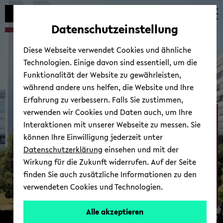
Automatische
zum
zum
zum
Inhaltswechsel
Hauptinhalt
Hauptmenü
Fußbereich
Datenschutzeinstellung
vermeiden
wechseln
wechseln
wechseln
Diese Webseite verwendet Cookies und ähnliche
Technologien. Einige davon sind essentiell, um die
Funktionalität der Website zu gewährleisten,
während andere uns helfen, die Website und Ihre
Erfahrung zu verbessern. Falls Sie zustimmen,
verwenden wir Cookies und Daten auch, um Ihre
Ab­tei­lung Psy­cho­lo­gie
Interaktionen mit unserer Webseite zu messen. Sie
können Ihre Einwilligung jederzeit unter
Datenschutzerklärung
einsehen und mit der
Wirkung für die Zukunft widerrufen. Auf der Seite
finden Sie auch zusätzliche Informationen zu den
verwendeten Cookies und Technologien.
Zur Über­sicht
Alle akzeptieren
© Uni­ver­si­tät Bie­le­feld