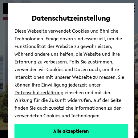
Automatische
zum
zum
zum
Inhaltswechsel
Hauptinhalt
Hauptmenü
Fußbereich
Datenschutzeinstellung
vermeiden
wechseln
wechseln
wechseln
Diese Webseite verwendet Cookies und ähnliche
Technologien. Einige davon sind essentiell, um die
Funktionalität der Website zu gewährleisten,
während andere uns helfen, die Website und Ihre
Erfahrung zu verbessern. Falls Sie zustimmen,
verwenden wir Cookies und Daten auch, um Ihre
Ab­tei­lung Psy­cho­lo­gie
Interaktionen mit unserer Webseite zu messen. Sie
können Ihre Einwilligung jederzeit unter
Datenschutzerklärung
einsehen und mit der
Wirkung für die Zukunft widerrufen. Auf der Seite
finden Sie auch zusätzliche Informationen zu den
verwendeten Cookies und Technologien.
Zur Über­sicht
Alle akzeptieren
© Uni­ver­si­tät Bie­le­feld