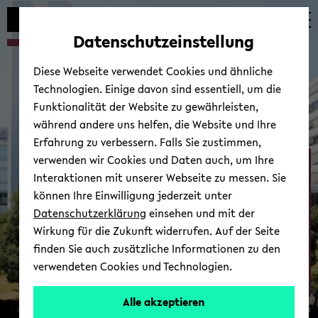
Automatische
zum
zum
zum
Inhaltswechsel
Hauptinhalt
Hauptmenü
Fußbereich
Datenschutzeinstellung
vermeiden
wechseln
wechseln
wechseln
Diese Webseite verwendet Cookies und ähnliche
Technologien. Einige davon sind essentiell, um die
Funktionalität der Website zu gewährleisten,
während andere uns helfen, die Website und Ihre
Erfahrung zu verbessern. Falls Sie zustimmen,
verwenden wir Cookies und Daten auch, um Ihre
Ab­tei­lung Psy­cho­lo­gie
Interaktionen mit unserer Webseite zu messen. Sie
können Ihre Einwilligung jederzeit unter
Datenschutzerklärung
einsehen und mit der
Wirkung für die Zukunft widerrufen. Auf der Seite
finden Sie auch zusätzliche Informationen zu den
verwendeten Cookies und Technologien.
Zur Über­sicht
Alle akzeptieren
© Uni­ver­si­tät Bie­le­feld