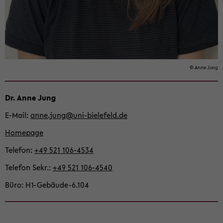
© Anne Jung
Dr. Anne Jung
E-​Mail
anne.jung@uni-​bielefeld.de
Home­page
Te­le­fon
+49 521 106-​4534
Te­le­fon Sekr.
+49 521 106-​4540
Büro
H1-​Gebäude-6.104