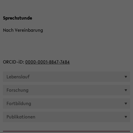
Sprech­stun­de
Nach Ver­ein­ba­rung
ORCID-​iD:
0000-​0001-8847-7484
Le­bens­lauf
For­schung
Fort­bil­dung
Pu­bli­ka­tio­nen