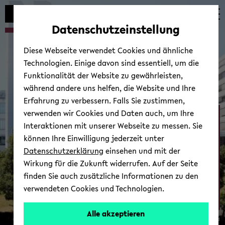
Automatische
zum
zum
zum
Inhaltswechsel
Hauptinhalt
Hauptmenü
Fußbereich
Datenschutzeinstellung
vermeiden
wechseln
wechseln
wechseln
Diese Webseite verwendet Cookies und ähnliche
Technologien. Einige davon sind essentiell, um die
Funktionalität der Website zu gewährleisten,
während andere uns helfen, die Website und Ihre
Erfahrung zu verbessern. Falls Sie zustimmen,
verwenden wir Cookies und Daten auch, um Ihre
Ab­tei­lung Psy­cho­lo­gie
Interaktionen mit unserer Webseite zu messen. Sie
können Ihre Einwilligung jederzeit unter
Datenschutzerklärung
einsehen und mit der
Wirkung für die Zukunft widerrufen. Auf der Seite
finden Sie auch zusätzliche Informationen zu den
verwendeten Cookies und Technologien.
Zur Über­sicht
Alle akzeptieren
© Uni­ver­si­tät Bie­le­feld