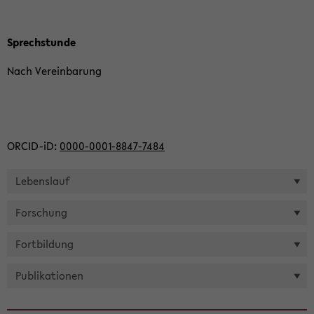
Sprech­stun­de
Nach Ver­ein­ba­rung
ORCID-​iD:
0000-​0001-8847-7484
Le­bens­lauf
For­schung
Fort­bil­dung
Pu­bli­ka­tio­nen