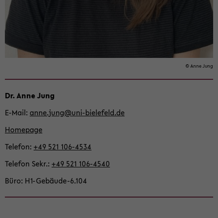
© Anne Jung
Dr. Anne Jung
E-​Mail
anne.jung@uni-​bielefeld.de
Home­page
Te­le­fon
+49 521 106-​4534
Te­le­fon Sekr.
+49 521 106-​4540
Büro
H1-​Gebäude-6.104