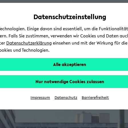
Automatische
zum
zum
zum
Inhaltswechsel
Hauptinhalt
Hauptmenü
Fußbereich
Datenschutzeinstellung
vermeiden
wechseln
wechseln
wechseln
chnologien. Einige davon sind essentiell, um die Funktionalit
sern. Falls Sie zustimmen, verwenden wir Cookies und Daten auc
nter
Datenschutzerklärung
einsehen und mit der Wirkung für die 
ookies und Technologien.
Alle akzeptieren
Nur notwendige Cookies zulassen
Impressum
Datenschutz
Barrierefreiheit