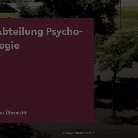
Ab­tei­lung Psy­cho­
o­gie
ur Über­sicht
© Uni­ver­si­tät Bie­le­feld