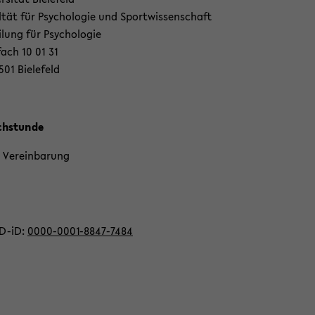
l­tät für Psy­cho­lo­gie und Sport­wis­sen­schaft
i­lung für Psy­cho­lo­gie
fach 10 01 31
501 Bie­le­feld
h­stun­de
Ver­ein­ba­rung
D-​iD:
0000-​0001-8847-7484