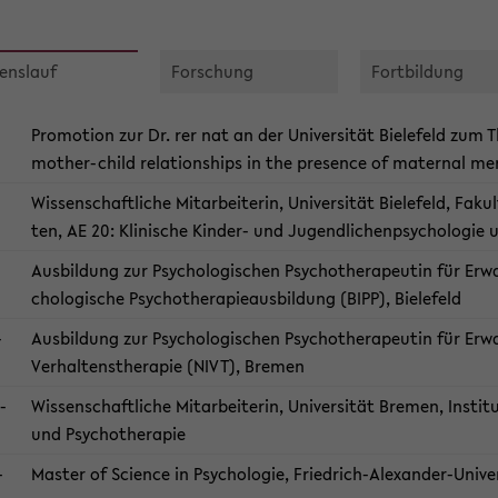
ens­lauf
For­schung
Fort­bil­dung
Pro­mo­ti­on zur Dr. rer nat an der Uni­ver­si­tät Bie­le­feld zum 
mother-​child re­la­ti­ons­hips in the pre­sence of ma­ter­nal men­
Wis­sen­schaft­li­che Mit­ar­bei­te­rin, Uni­ver­si­tät Bie­le­feld, Fa
ten, AE 20: Kli­ni­sche Kinder-​ und Ju­gend­li­chen­psy­cho­lo­gie 
Aus­bil­dung zur Psy­cho­lo­gi­schen Psy­cho­the­ra­peu­tin für Er­wac
cho­lo­gi­sche Psy­cho­the­ra­pie­aus­bil­dung (BIPP), Bie­le­feld
​
Aus­bil­dung zur Psy­cho­lo­gi­schen Psy­cho­the­ra­peu­tin für Er­w
Ver­hal­tens­the­ra­pie (NIVT), Bre­men
​
Wis­sen­schaft­li­che Mit­ar­bei­te­rin, Uni­ver­si­tät Bre­men, In­sti­t
und Psy­cho­the­ra­pie
​
Mas­ter of Sci­ence in Psy­cho­lo­gie, Friedrich-​Alexander-Uni