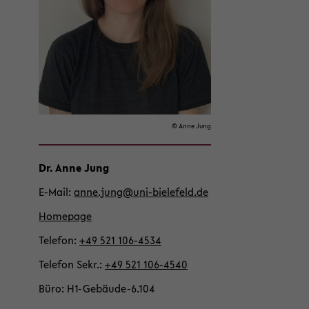
on
wech­
seln
© Anne Jung
Dr. Anne Jung
E-​Mail
anne.jung@uni-​bielefeld.de
Home­page
Te­le­fon
+49 521 106-​4534
Te­le­fon Sekr.
+49 521 106-​4540
Büro
H1-​Gebäude-6.104