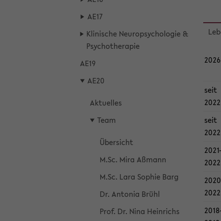
AE17
Le­b
Kli­ni­sche Neu­ro­psy­cho­lo­gie &
Psy­cho­the­ra­pie
2026
AE19
AE20
seit
2022
Ak­tu­el­les
seit
Team
2022
Über­sicht
2021-
M.Sc. Mira Aß­mann
2022
M.Sc. Lara So­phie Barg
2020-
2022
Dr. An­to­nia Brühl
2018-
Prof. Dr. Nina Hein­richs