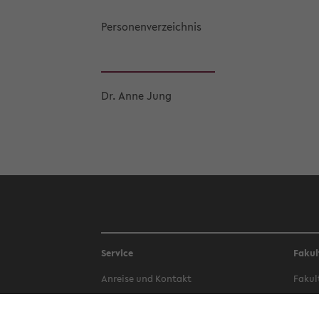
Per­so­nen­ver­zeich­nis
Dr. Anne Jung
Service
Fakul
An­rei­se und Kon­takt
Fa­kul
Be­wer­bung
Fa­kul