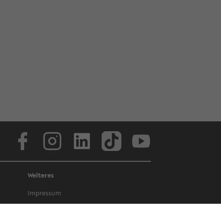
Face­book
In­sta­gram
Lin­ke­dIn
Tik­Tok
You­tube
Weiteres
Im­pres­sum
Da­ten­schutz