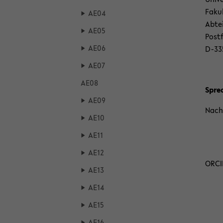
Fa­ku
AE04
Ab­te
AE05
Post­
AE06
D-​33
AE07
AE08
Sprec
AE09
Nach 
AE10
AE11
AE12
ORCI
AE13
AE14
AE15
AE16