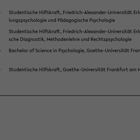
​
Stu­den­ti­sche Hilfs­kraft, Friedrich-​Alexander-Universität E
lungs­psy­cho­lo­gie und Päd­ago­gi­sche Psy­cho­lo­gie
​
Stu­den­ti­sche Hilfs­kraft, Friedrich-​Alexander-Universität Erl
sche Dia­gnos­tik, Me­tho­den­leh­re und Rechts­psy­cho­lo­gie
​
Ba­che­lor of Sci­ence in Psy­cho­lo­gie, Goethe-​Universität Fr
​
Stu­den­ti­sche Hilfs­kraft, Goethe-​Universität Frank­furt am Mai