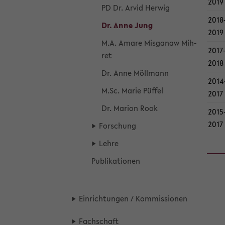
2019
PD Dr. Arvid Her­wig
2018-
Dr. Anne Jung
2019
M.A. Amare Mis­ga­naw Mih­
2017-
ret
2018
Dr. Anne Möll­mann
2014-
M.Sc. Marie Püf­fel
2017
Dr. Ma­ri­on Rook
2015-
2017
For­schung
Lehre
Pu­bli­ka­tio­nen
Ein­rich­tun­gen / Kom­mis­sio­nen
Fach­schaft