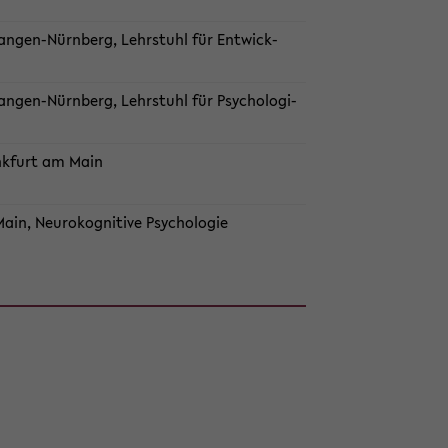
rlangen-​Nürnberg, Lehr­stuhl für Ent­wick­
angen-​Nürnberg, Lehr­stuhl für Psy­cho­lo­gi­
ank­furt am Main
n, Neu­ro­ko­gni­ti­ve Psy­cho­lo­gie