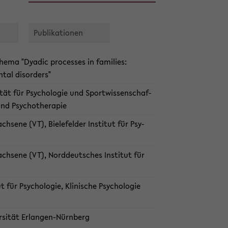
Pu­bli­ka­tio­nen
Thema "Dya­dic pro­ces­ses in fa­mi­lies:
tal dis­or­ders"
­kul­tät für Psy­cho­lo­gie und Sport­wis­sen­schaf­
und Psy­cho­the­ra­pie
h­se­ne (VT), Bie­le­fel­der In­sti­tut für Psy­
ach­se­ne (VT), Nord­deut­sches In­sti­tut für
ut für Psy­cho­lo­gie, Kli­ni­sche Psy­cho­lo­gie
versität Erlangen-​Nürnberg