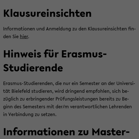
Klau­sur­ein­sich­ten
In­for­ma­tio­nen und An­mel­dung zu den Klau­sur­ein­sich­ten fin­
den Sie
hier
.
Hin­weis für Erasmus-​
Studierende
Erasmus-​Studierenden, die nur ein Se­mes­ter an der Uni­ver­si­
tät Bie­le­feld stu­die­ren, wird drin­gend emp­foh­len, sich be­
züg­lich zu er­brin­gen­der Prü­fungs­leis­tun­gen be­reits zu Be­
ginn des Se­mes­ters mit der/m ver­ant­wort­li­chen Leh­ren­den
in Ver­bin­dung zu set­zen.
In­for­ma­tio­nen zu Mas­ter­