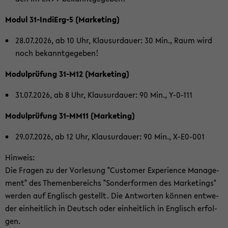
Modul 31-​IndiErg-5 (Mar­ke­ting)
28.07.2026, ab 10 Uhr, Klau­sur­dau­er: 30 Min., Raum wird
noch be­kannt­ge­ge­ben!
Mo­dul­prü­fung 31-​M12 (Mar­ke­ting)
31.07.2026, ab 8 Uhr, Klau­sur­dau­er: 90 Min., Y-​0-111
Mo­dul­prü­fung 31-​MM11 (Mar­ke­ting)
29.07.2026, ab 12 Uhr, Klau­sur­dau­er: 90 Min., X-​E0-001
Hin­weis:
Die Fra­gen zu der Vor­le­sung "Cus­to­mer Ex­pe­ri­ence Ma­nage­
ment" des The­men­be­reichs "Son­der­for­men des Mar­ke­tings"
wer­den auf Eng­lisch ge­stellt. Die Ant­wor­ten kön­nen ent­we­
der ein­heit­lich in Deutsch oder ein­heit­lich in Eng­lisch er­fol­
gen.