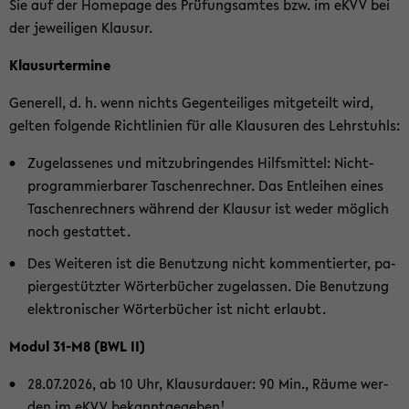
Sie auf der Home­page des Prü­fungs­am­tes bzw. im eKVV bei
der je­wei­li­gen Klau­sur.
Klaus­ur­ter­mi­ne
Ge­ne­rell, d. h. wenn nichts Ge­gen­tei­li­ges mit­ge­teilt wird,
gel­ten fol­gen­de Richt­li­ni­en für alle Klau­su­ren des Lehr­stuhls:
Zu­ge­las­se­nes und mit­zu­brin­gen­des Hilfs­mit­tel: Nicht-​
programmierbarer Ta­schen­rech­ner. Das Ent­lei­hen eines
Ta­schen­rech­ners wäh­rend der Klau­sur ist weder mög­lich
noch ge­stat­tet.
Des Wei­te­ren ist die Be­nut­zung nicht kom­men­tier­ter, pa­
pier­ge­stütz­ter Wör­ter­bü­cher zu­ge­las­sen. Die Be­nut­zung
elek­tro­ni­scher Wör­ter­bü­cher ist nicht er­laubt.
Modul 31-M8 (BWL II)
28.07.2026, ab 10 Uhr, Klau­sur­dau­er: 90 Min., Räume wer­
den im eKVV be­kannt­ge­ge­ben!