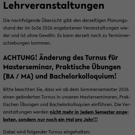
Lehr­ver­an­stal­tun­gen
Die nach­fol­gen­de Über­sicht gibt den der­zei­ti­gen Pla­nungs­
stand der im SoSe 2026 an­ge­bo­te­nen Ver­an­stal­tun­gen wie­
der und ist ohne Ge­währ. Es kann der­zeit noch zu Ter­min­ver­
schie­bun­gen kom­men.
ACH­TUNG! Än­de­rung des Tur­nus für
Mas­ter­se­mi­nar, Prak­ti­sche Übun­gen
(BA / MA) und Ba­chelor­kol­lo­qui­um!
Bitte be­ach­ten Sie, dass wir ab dem Som­mer­se­mes­ter 2026
einen ge­än­der­ten Tur­nus in un­se­ren Mas­ter­se­mi­na­ren, Prak­
ti­schen Übun­gen und Ba­chelor­kol­lo­qui­en ein­füh­ren. Die Ver­
an­stal­tun­gen wer­den
nicht mehr in jedem Se­mes­ter an­ge­
bo­ten, son­dern nur noch ein Mal pro Jahr!!!
Dabei wird fol­gen­der Tur­nus ein­ge­hal­ten: