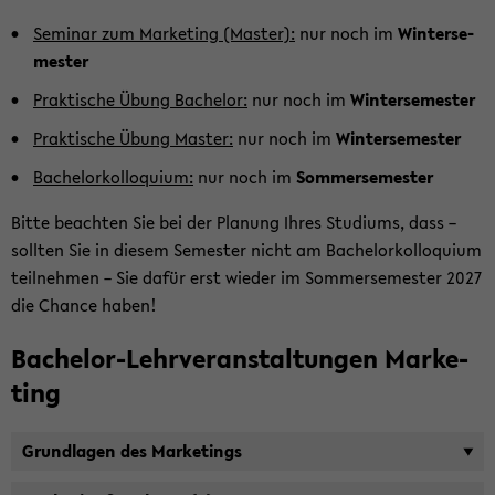
Se­mi­nar zum Mar­ke­ting (Mas­ter):
nur noch im
Win­ter­se­
mes­ter
Prak­ti­sche Übung Ba­che­lor:
nur noch im
Win­ter­se­mes­ter
Prak­ti­sche Übung Mas­ter:
nur noch im
Win­ter­se­mes­ter
Ba­chelor­kol­lo­qui­um:
nur noch im
Som­mer­se­mes­ter
Bitte be­ach­ten Sie bei der Pla­nung Ihres Stu­di­ums, dass –
soll­ten Sie in die­sem Se­mes­ter nicht am Ba­chelor­kol­lo­qui­um
teil­neh­men – Sie dafür erst wie­der im Som­mer­se­mes­ter 2027
die Chan­ce haben!
Bachelor-​Lehrveranstaltungen Mar­ke­
ting
Grund­la­gen des Mar­ke­tings