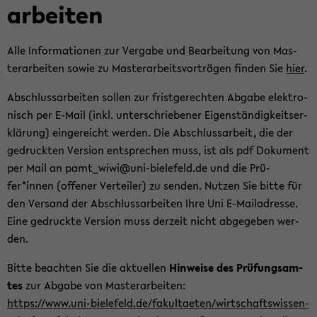
ar­bei­ten
Alle In­for­ma­tio­nen zur Ver­ga­be und Be­ar­bei­tung von Mas­
ter­ar­bei­ten sowie zu Mas­ter­ar­beits­vor­trä­gen fin­den Sie
hier
.
Ab­schluss­ar­bei­ten sol­len zur frist­ge­rech­ten Ab­ga­be elek­tro­
nisch per E-​Mail (inkl. un­ter­schrie­be­ner Ei­gen­stän­dig­keits­er­
klä­rung) ein­ge­reicht wer­den. Die Ab­schluss­ar­beit, die der
ge­druck­ten Ver­si­on ent­spre­chen muss, ist als pdf Do­ku­ment
per Mail an pam­t_wi­wi@uni-​bielefeld.de und die Prü­
fer*innen (of­fe­ner Ver­tei­ler) zu sen­den. Nut­zen Sie bitte für
den Ver­sand der Ab­schluss­ar­bei­ten Ihre Uni E-​Mailadresse.
Eine ge­druck­te Ver­si­on muss der­zeit nicht ab­ge­ge­ben wer­
den.
Bitte be­ach­ten Sie die ak­tu­el­len
Hin­wei­se des Prü­fungs­am­
tes
zur Ab­ga­be von Mas­ter­ar­bei­ten:
https://www.uni-​bielefeld.de/fa­kul­tae­ten/wirt­schafts­wis­sen­