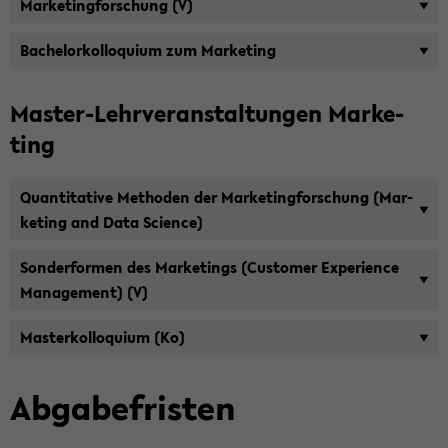
Mar­ke­ting­for­schung (V)
Ba­chelor­kol­lo­qui­um zum Mar­ke­ting
Master-​Lehrveranstaltungen Mar­ke­
ting
Quan­ti­ta­ti­ve Me­tho­den der Mar­ke­ting­for­schung (Mar­
ke­ting and Data Sci­ence)
Son­der­for­men des Mar­ke­tings (Cus­to­mer Ex­pe­ri­ence
Ma­nage­ment) (V)
Mas­ter­kol­lo­qui­um (Ko)
Ab­ga­be­fris­ten