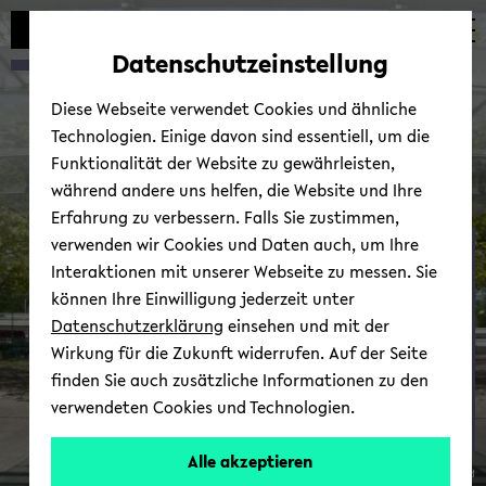
Automatische
zum
zum
zum
Inhaltswechsel
Hauptinhalt
Hauptmenü
Fußbereich
Datenschutzeinstellung
vermeiden
wechseln
wechseln
wechseln
Diese Webseite verwendet Cookies und ähnliche
Technologien. Einige davon sind essentiell, um die
Funktionalität der Website zu gewährleisten,
während andere uns helfen, die Website und Ihre
Erfahrung zu verbessern. Falls Sie zustimmen,
verwenden wir Cookies und Daten auch, um Ihre
Mar­ke­ting
Interaktionen mit unserer Webseite zu messen. Sie
können Ihre Einwilligung jederzeit unter
Datenschutzerklärung
einsehen und mit der
Wirkung für die Zukunft widerrufen. Auf der Seite
finden Sie auch zusätzliche Informationen zu den
verwendeten Cookies und Technologien.
Prof.
Alle akzeptieren
© Uni­ver­si­tät Bie­le­feld
Dr.