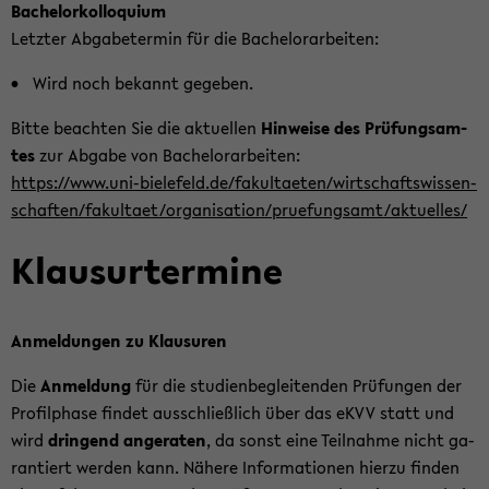
Ba­chelor­kol­lo­qui­um
Letz­ter Ab­ga­be­ter­min für die Ba­che­lor­ar­bei­ten:
Wird noch be­kannt ge­ge­ben.
Bitte be­ach­ten Sie die ak­tu­el­len
Hin­wei­se des Prü­fungs­am­
tes
zur Ab­ga­be von Ba­che­lor­ar­bei­ten:
https://www.uni-​bielefeld.de/fa­kul­tae­ten/wirt­schafts­wis­sen­
schaf­ten/fa­kul­ta­et/or­ga­ni­sa­ti­on/pru­e­fungs­amt/ak­tu­el­les/
Klaus­ur­ter­mi­ne
An­mel­dun­gen zu Klau­su­ren
Die
An­mel­dung
für die stu­di­en­be­glei­ten­den Prü­fun­gen der
Pro­fil­pha­se fin­det aus­schließ­lich über das eKVV statt und
wird
drin­gend an­ge­ra­ten
, da sonst eine Teil­nah­me nicht ga­
ran­tiert wer­den kann. Nä­he­re In­for­ma­tio­nen hier­zu fin­den