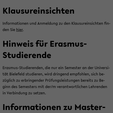
Klau­sur­ein­sich­ten
In­for­ma­tio­nen und An­mel­dung zu den Klau­sur­ein­sich­ten fin­
den Sie
hier
.
Hin­weis für Erasmus-​
Studierende
Erasmus-​Studierenden, die nur ein Se­mes­ter an der Uni­ver­si­
tät Bie­le­feld stu­die­ren, wird drin­gend emp­foh­len, sich be­
züg­lich zu er­brin­gen­der Prü­fungs­leis­tun­gen be­reits zu Be­
ginn des Se­mes­ters mit der/m ver­ant­wort­li­chen Leh­ren­den
in Ver­bin­dung zu set­zen.
In­for­ma­tio­nen zu Mas­ter­