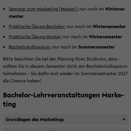
Se­mi­nar zum Mar­ke­ting (Mas­ter):
nur noch im
Win­ter­se­
mes­ter
Prak­ti­sche Übung Ba­che­lor:
nur noch im
Win­ter­se­mes­ter
Prak­ti­sche Übung Mas­ter:
nur noch im
Win­ter­se­mes­ter
Ba­chelor­kol­lo­qui­um:
nur noch im
Som­mer­se­mes­ter
Bitte be­ach­ten Sie bei der Pla­nung Ihres Stu­di­ums, dass –
soll­ten Sie in die­sem Se­mes­ter nicht am Ba­chelor­kol­lo­qui­um
teil­neh­men – Sie dafür erst wie­der im Som­mer­se­mes­ter 2027
die Chan­ce haben!
Bachelor-​Lehrveranstaltungen Mar­ke­
ting
Grund­la­gen des Mar­ke­tings