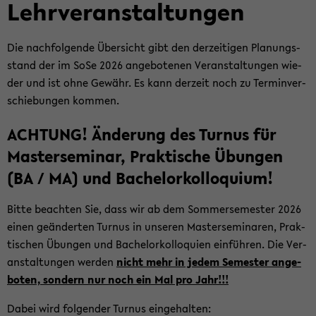
Lehr­ver­an­stal­tun­gen
Die nach­fol­gen­de Über­sicht gibt den der­zei­ti­gen Pla­nungs­
stand der im SoSe 2026 an­ge­bo­te­nen Ver­an­stal­tun­gen wie­
der und ist ohne Ge­währ. Es kann der­zeit noch zu Ter­min­ver­
schie­bun­gen kom­men.
ACH­TUNG! Än­de­rung des Tur­nus für
Mas­ter­se­mi­nar, Prak­ti­sche Übun­gen
(BA / MA) und Ba­chelor­kol­lo­qui­um!
Bitte be­ach­ten Sie, dass wir ab dem Som­mer­se­mes­ter 2026
einen ge­än­der­ten Tur­nus in un­se­ren Mas­ter­se­mi­na­ren, Prak­
ti­schen Übun­gen und Ba­chelor­kol­lo­qui­en ein­füh­ren. Die Ver­
an­stal­tun­gen wer­den
nicht mehr in jedem Se­mes­ter an­ge­
bo­ten, son­dern nur noch ein Mal pro Jahr!!!
Dabei wird fol­gen­der Tur­nus ein­ge­hal­ten: