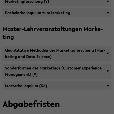
Mar­ke­ting­for­schung (V)
Ba­chelor­kol­lo­qui­um zum Mar­ke­ting
Master-​Lehrveranstaltungen Mar­ke­
ting
Quan­ti­ta­ti­ve Me­tho­den der Mar­ke­ting­for­schung (Mar­
ke­ting and Data Sci­ence)
Son­der­for­men des Mar­ke­tings (Cus­to­mer Ex­pe­ri­ence
Ma­nage­ment) (V)
Mas­ter­kol­lo­qui­um (Ko)
Ab­ga­be­fris­ten