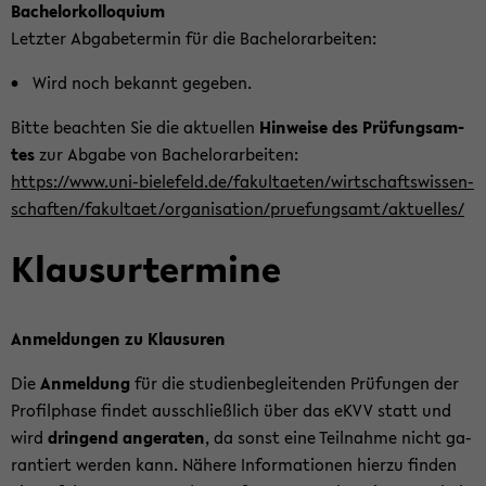
Ba­chelor­kol­lo­qui­um
Letz­ter Ab­ga­be­ter­min für die Ba­che­lor­ar­bei­ten:
Wird noch be­kannt ge­ge­ben.
Bitte be­ach­ten Sie die ak­tu­el­len
Hin­wei­se des Prü­fungs­am­
tes
zur Ab­ga­be von Ba­che­lor­ar­bei­ten:
https://www.uni-​bielefeld.de/fa­kul­tae­ten/wirt­schafts­wis­sen­
schaf­ten/fa­kul­ta­et/or­ga­ni­sa­ti­on/pru­e­fungs­amt/ak­tu­el­les/
Klaus­ur­ter­mi­ne
An­mel­dun­gen zu Klau­su­ren
Die
An­mel­dung
für die stu­di­en­be­glei­ten­den Prü­fun­gen der
Pro­fil­pha­se fin­det aus­schließ­lich über das eKVV statt und
wird
drin­gend an­ge­ra­ten
, da sonst eine Teil­nah­me nicht ga­
ran­tiert wer­den kann. Nä­he­re In­for­ma­tio­nen hier­zu fin­den