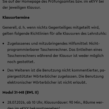
Sie auf der Home­page des Prü­fungs­am­tes bzw. im eKVV bei
der je­wei­li­gen Klau­sur.
Klaus­ur­ter­mi­ne
Ge­ne­rell, d. h. wenn nichts Ge­gen­tei­li­ges mit­ge­teilt wird,
gel­ten fol­gen­de Richt­li­ni­en für alle Klau­su­ren des Lehr­stuhls:
Zu­ge­las­se­nes und mit­zu­brin­gen­des Hilfs­mit­tel: Nicht-​
programmierbarer Ta­schen­rech­ner. Das Ent­lei­hen eines
Ta­schen­rech­ners wäh­rend der Klau­sur ist weder mög­lich
noch ge­stat­tet.
Des Wei­te­ren ist die Be­nut­zung nicht kom­men­tier­ter, pa­
pier­ge­stütz­ter Wör­ter­bü­cher zu­ge­las­sen. Die Be­nut­zung
elek­tro­ni­scher Wör­ter­bü­cher ist nicht er­laubt.
Modul 31-M8 (BWL II)
28.07.2026, ab 10 Uhr, Klau­sur­dau­er: 90 Min., Räume wer­
den im eKVV be­kannt­ge­ge­ben!