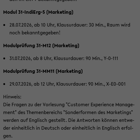
Modul 31-​IndiErg-5 (Mar­ke­ting)
28.07.2026, ab 10 Uhr, Klau­sur­dau­er: 30 Min., Raum wird
noch be­kannt­ge­ge­ben!
Mo­dul­prü­fung 31-​M12 (Mar­ke­ting)
31.07.2026, ab 8 Uhr, Klau­sur­dau­er: 90 Min., Y-​0-111
Mo­dul­prü­fung 31-​MM11 (Mar­ke­ting)
29.07.2026, ab 12 Uhr, Klau­sur­dau­er: 90 Min., X-​E0-001
Hin­weis:
Die Fra­gen zu der Vor­le­sung "Cus­to­mer Ex­pe­ri­ence Ma­nage­
ment" des The­men­be­reichs "Son­der­for­men des Mar­ke­tings"
wer­den auf Eng­lisch ge­stellt. Die Ant­wor­ten kön­nen ent­we­
der ein­heit­lich in Deutsch oder ein­heit­lich in Eng­lisch er­fol­
gen.