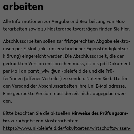
ar­bei­ten
Alle In­for­ma­tio­nen zur Ver­ga­be und Be­ar­bei­tung von Mas­
ter­ar­bei­ten sowie zu Mas­ter­ar­beits­vor­trä­gen fin­den Sie
hier
.
Ab­schluss­ar­bei­ten sol­len zur frist­ge­rech­ten Ab­ga­be elek­tro­
nisch per E-​Mail (inkl. un­ter­schrie­be­ner Ei­gen­stän­dig­keits­er­
klä­rung) ein­ge­reicht wer­den. Die Ab­schluss­ar­beit, die der
ge­druck­ten Ver­si­on ent­spre­chen muss, ist als pdf Do­ku­ment
per Mail an pam­t_wi­wi@uni-​bielefeld.de und die Prü­
fer*innen (of­fe­ner Ver­tei­ler) zu sen­den. Nut­zen Sie bitte für
den Ver­sand der Ab­schluss­ar­bei­ten Ihre Uni E-​Mailadresse.
Eine ge­druck­te Ver­si­on muss der­zeit nicht ab­ge­ge­ben wer­
den.
Bitte be­ach­ten Sie die ak­tu­el­len
Hin­wei­se des Prü­fungs­am­
tes
zur Ab­ga­be von Mas­ter­ar­bei­ten:
https://www.uni-​bielefeld.de/fa­kul­tae­ten/wirt­schafts­wis­sen­