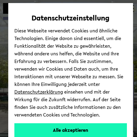
Automatische
zum
zum
zum
Inhaltswechsel
Hauptinhalt
Hauptmenü
Fußbereich
Datenschutzeinstellung
vermeiden
wechseln
wechseln
wechseln
Diese Webseite verwendet Cookies und ähnliche
Technologien. Einige davon sind essentiell, um die
Funktionalität der Website zu gewährleisten,
während andere uns helfen, die Website und Ihre
Erfahrung zu verbessern. Falls Sie zustimmen,
verwenden wir Cookies und Daten auch, um Ihre
Mar­ke­ting
Interaktionen mit unserer Webseite zu messen. Sie
können Ihre Einwilligung jederzeit unter
Datenschutzerklärung
einsehen und mit der
Wirkung für die Zukunft widerrufen. Auf der Seite
finden Sie auch zusätzliche Informationen zu den
verwendeten Cookies und Technologien.
Prof.
Alle akzeptieren
© Uni­ver­si­tät Bie­le­feld
Dr.