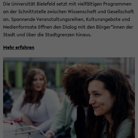
Die Uni­ver­si­tät Bie­le­feld setzt mit viel­fäl­ti­gen Pro­gram­men
an der Schnitt­stel­le zwi­schen Wis­sen­schaft und Ge­sell­schaft
an. Span­nen­de Ver­an­stal­tungs­rei­hen, Kul­tur­ange­bo­te und
Me­di­en­for­ma­te öff­nen den Dia­log mit den Bür­ger*innen der
Stadt und über die Stadt­gren­zen hin­aus.
Mehr er­fah­ren