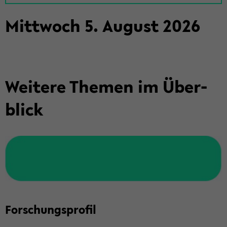
Mitt­woch
5
.
Au­gust
2026
Wei­te­re The­men im Über­
blick
For­schungs­pro­fil