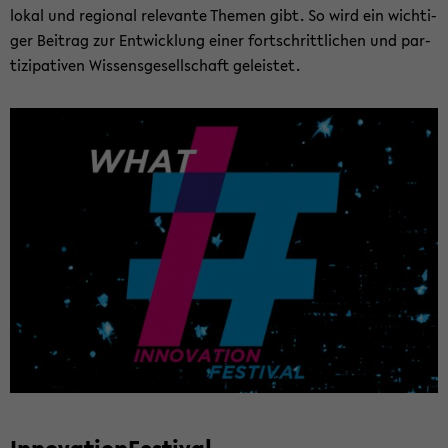
lokal und re­gio­nal re­le­van­te The­men gibt. So wird ein wich­ti­
ger Bei­trag zur Ent­wick­lung einer fort­schritt­li­chen und par­
ti­zi­pa­ti­ven Wis­sens­ge­sell­schaft ge­leis­tet.