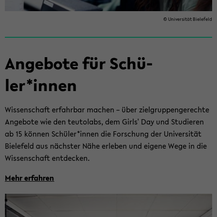
© Uni­ver­si­tät Bie­le­feld
An­ge­bo­te für Schü­
ler*innen
Wis­sen­schaft er­fahr­bar ma­chen – über ziel­grup­pen­ge­rech­te
An­ge­bo­te wie den teu­tol­abs, dem Girls' Day und Stu­die­ren
ab 15 kön­nen Schü­ler*innen die For­schung der Uni­ver­si­tät
Bie­le­feld aus nächs­ter Nähe er­le­ben und ei­ge­ne Wege in die
Wis­sen­schaft ent­de­cken.
Mehr er­fah­ren