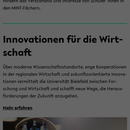
för­dern das Ver­ständ­nis und In­ter­es­se von Schü­ler*innen in
den MINT-​Fächern.
In­no­va­tio­nen für die Wirt­
schaft
Über mo­der­ne Wis­sen­schafts­stand­or­te, enge Ko­ope­ra­tio­nen
in der re­gio­na­len Wirt­schaft und zu­kunfts­ori­en­tier­te In­no­va­
tio­nen ver­mit­telt die Uni­ver­si­tät Bie­le­feld zwi­schen For­
schung und Wirt­schaft und schafft neue Wege, die Her­aus­
for­de­run­gen der Zu­kunft an­zu­ge­hen.
Mehr er­fah­ren