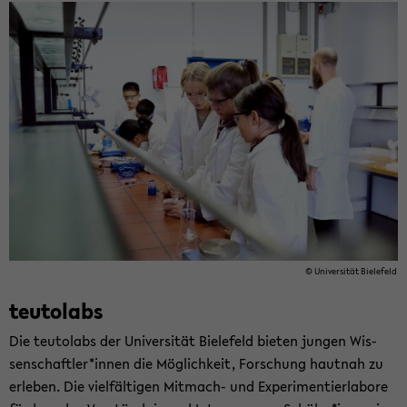
© Uni­ver­si­tät Bie­le­feld
teu­tol­abs
Die teu­tol­abs der Uni­ver­si­tät Bie­le­feld bie­ten jun­gen Wis­
sen­schaft­ler*innen die Mög­lich­keit, For­schung haut­nah zu
er­le­ben. Die viel­fäl­ti­gen Mitmach-​ und Ex­pe­ri­men­tier­la­bo­re