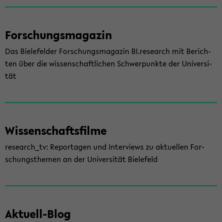
For­schungs­ma­ga­zin
Das Bie­le­fel­der For­schungs­ma­ga­zin BI.re­se­arch mit Be­rich­
ten über die wis­sen­schaft­li­chen Schwer­punk­te der Uni­ver­si­
tät
Wis­sen­schafts­fil­me
re­se­arch_tv: Re­por­ta­gen und In­ter­views zu ak­tu­el­len For­
schungs­the­men an der Uni­ver­si­tät Bie­le­feld
Aktuell-​Blog