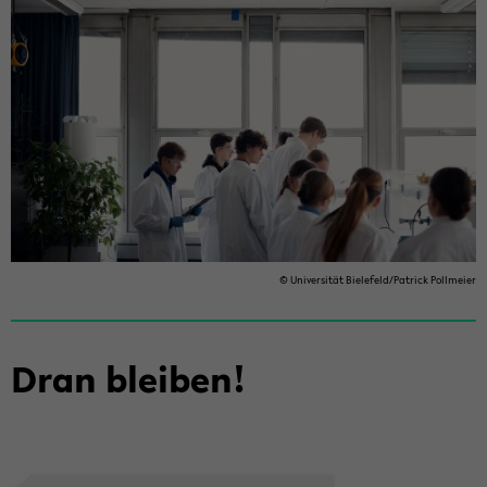
© Uni­ver­si­tät Bie­le­feld/Pa­trick Poll­mei­er
Dran blei­ben!