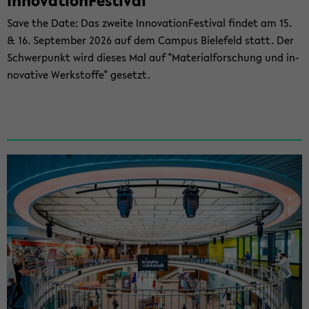
In­no­va­ti­on­Fes­ti­val
Save the Date: Das zwei­te In­no­va­ti­on­Fes­ti­val fin­det am 15.
& 16. Sep­tem­ber 2026 auf dem Cam­pus Bie­le­feld statt. Der
Schwer­punkt wird die­ses Mal auf "Ma­te­ri­al­for­schung und in­
no­va­ti­ve Werk­stof­fe" ge­setzt.