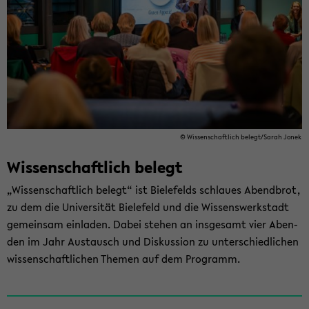
© Wis­sen­schaft­lich be­legt/Sarah Jonek
Wis­sen­schaft­lich be­legt
„Wis­sen­schaft­lich be­legt“ ist Bie­le­felds schlau­es Abend­brot,
zu dem die Uni­ver­si­tät Bie­le­feld und die Wis­sens­werk­stadt
ge­mein­sam ein­la­den. Dabei ste­hen an ins­ge­samt vier Aben­
den im Jahr Aus­tausch und Dis­kus­si­on zu un­ter­schied­li­chen
wis­sen­schaft­li­chen The­men auf dem Pro­gramm.