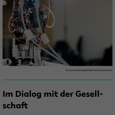
© Uni­ver­si­tät Bie­le­feld/Pa­trick Poll­mei­er
Im Dia­log mit der Ge­sell­
schaft