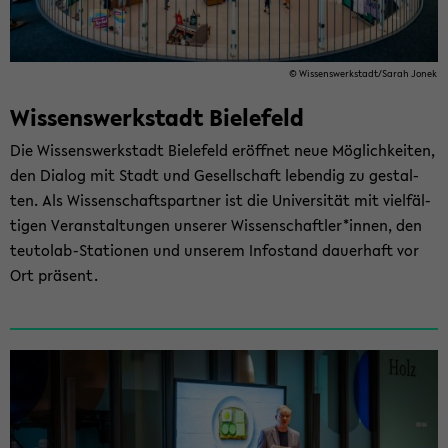
© Wis­sens­werk­stadt/Sarah Jonek
Wissenswerkstadt ­Bielefeld
Die Wis­sens­werk­stadt Bie­le­feld er­öff­net neue Mög­lich­kei­ten,
den Dia­log mit Stadt und Ge­sell­schaft le­ben­dig zu ge­stal­
ten. Als Wis­sen­schafts­part­ner ist die Uni­ver­si­tät mit viel­fäl­
ti­gen Ver­an­stal­tun­gen un­se­rer Wis­sen­schaft­ler*innen, den
teutolab-​Stationen und un­se­rem In­fo­stand dau­er­haft vor
Ort prä­sent.