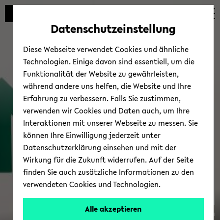
Automatische
zum
zum
zum
Inhaltswechsel
Hauptinhalt
Hauptmenü
Fußbereich
Datenschutzeinstellung
vermeiden
wechseln
wechseln
wechseln
Diese Webseite verwendet Cookies und ähnliche
Technologien. Einige davon sind essentiell, um die
Funktionalität der Website zu gewährleisten,
während andere uns helfen, die Website und Ihre
Erfahrung zu verbessern. Falls Sie zustimmen,
verwenden wir Cookies und Daten auch, um Ihre
Trans­fer
Interaktionen mit unserer Webseite zu messen. Sie
können Ihre Einwilligung jederzeit unter
Datenschutzerklärung
einsehen und mit der
Wirkung für die Zukunft widerrufen. Auf der Seite
finden Sie auch zusätzliche Informationen zu den
verwendeten Cookies und Technologien.
Alle akzeptieren
© Uni­ver­si­tät Bie­le­feld