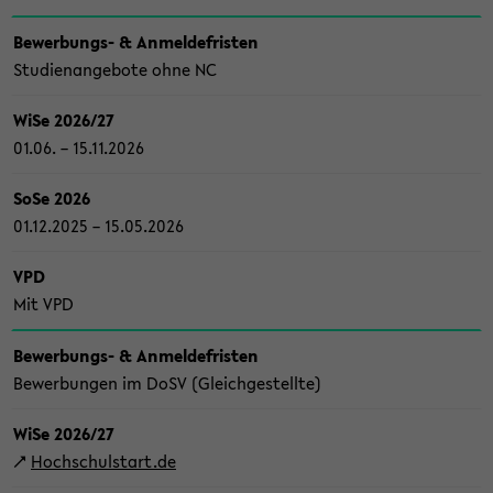
Bewerbungs-​ & An­mel­de­fris­ten
Stu­di­en­an­ge­bo­te ohne NC
WiSe 2026/27
01.06. – 15.11.2026
SoSe 2026
01.12.2025 – 15.05.2026
VPD
Mit VPD
Bewerbungs-​ & An­mel­de­fris­ten
Be­wer­bun­gen im DoSV (Gleich­ge­stell­te)
WiSe 2026/27
↗
Hoch­schul­start.de