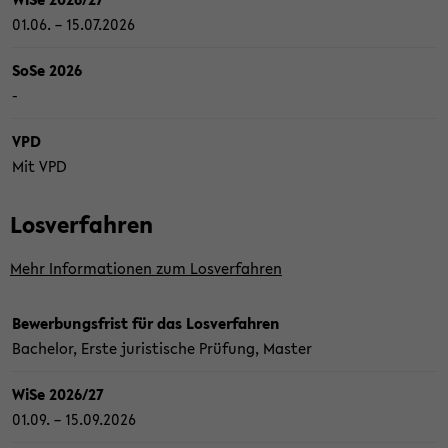
01.06. – 15.07.2026
SoSe 2026
-
VPD
Mit VPD
Los­ver­fah­ren
Mehr In­for­ma­tio­nen zum Los­ver­fah­ren
Be­wer­bungs­frist für das Los­ver­fah­ren
Ba­che­lor, Erste ju­ris­ti­sche Prü­fung, Mas­ter
WiSe 2026/27
01.09. – 15.09.2026