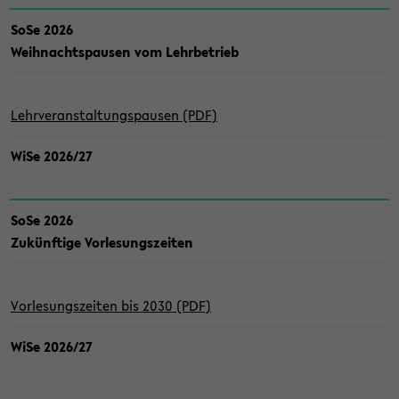
SoSe 2026
Weih­nachts­pau­sen vom Lehr­be­trieb
Lehr­ver­an­stal­tungs­pau­sen (PDF)
WiSe 2026/27
SoSe 2026
Zu­künf­ti­ge Vor­le­sungs­zei­ten
Vor­le­sungs­zei­ten bis 2030 (PDF)
WiSe 2026/27