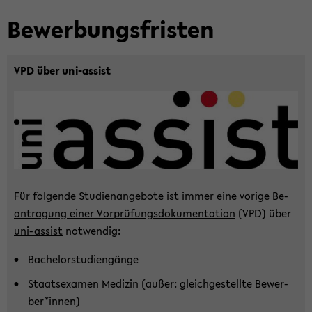
Be­wer­bungs­fris­ten
VPD über uni-​assist
Für fol­gen­de Stu­di­en­an­ge­bo­te ist immer eine vo­ri­ge
Be­
an­tra­gung
einer Vor­prü­fungs­do­ku­men­ta­ti­on
(VPD) über
uni-​assist
not­wen­dig:
Ba­che­lor­stu­di­en­gän­ge
Staats­examen Me­di­zin (außer: gleich­ge­stell­te Be­wer­
ber*innen)