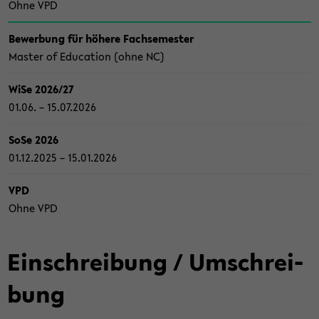
Ohne VPD
Be­wer­bung für hö­he­re Fach­se­mes­ter
Mas­ter of Edu­ca­ti­on (ohne NC)
WiSe 2026/27
01.06. – 15.07.2026
SoSe 2026
01.12.2025 – 15.01.2026
VPD
Ohne VPD
Ein­schrei­bung / Um­schrei­
bung