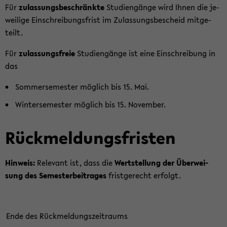
Für
zu­las­sungs­be­schränk­te
Stu­di­en­gän­ge wird Ihnen die je­
wei­li­ge Ein­schrei­bungs­frist im Zu­las­sungs­be­scheid mit­ge­
teilt.
Für
zu­las­sungs­freie
Stu­di­en­gän­ge ist eine Ein­schrei­bung in
das
Som­mer­se­mes­ter mög­lich bis 15. Mai.
Win­ter­se­mes­ter mög­lich bis 15. No­vem­ber.
Rück­mel­dungs­fris­ten
Hin­weis:
Re­le­vant ist, dass die
Wert­stel­lung der Über­wei­
sung des Se­mes­ter­bei­tra­ges
frist­ge­recht er­folgt.
Ende des Rück­mel­dungs­zeit­raums