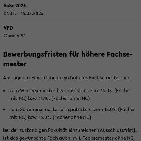
SoSe 2026
01.03. – 15.03.2026
VPD
Ohne VPD
Be­wer­bungs­fris­ten für hö­he­re Fach­se­
mes­ter
An­trä­ge auf
Ein­stu­fung
in ein hö­he­res Fach­se­mes­ter
sind
zum Win­ter­se­mes­ter bis spä­tes­tens zum 15.08. (Fä­cher
mit NC) bzw. 15.10. (Fä­cher ohne NC)
zum Som­mer­se­mes­ter bis spä­tes­tens zum 15.02. (Fä­cher
mit NC) bzw. 15.04. (Fä­cher ohne NC)
bei der zu­stän­di­gen Fa­kul­tät ein­zu­rei­chen (Aus­schluss­frist).
Ist das ge­wünsch­te Fach auch im 1. Fach­se­mes­ter ohne NC,