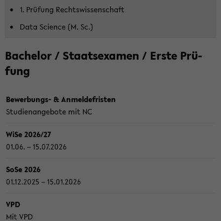
1. Prü­fung Rechts­wis­sen­schaft
Data Sci­ence (M. Sc.)
Ba­che­lor / Staats­examen / Erste Prü­
fung
Bewerbungs-​ & An­mel­de­fris­ten
Stu­di­en­an­ge­bo­te mit NC
WiSe 2026/27
01.06. – 15.07.2026
SoSe 2026
01.12.2025 – 15.01.2026
VPD
Mit VPD