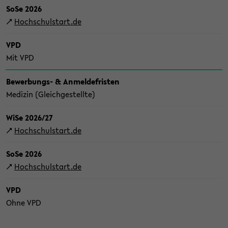
SoSe 2026
↗
Hoch­schul­start.de
VPD
Mit VPD
Bewerbungs-​ & An­mel­de­fris­ten
Me­di­zin (Gleich­ge­stell­te)
WiSe 2026/27
↗
Hoch­schul­start.de
SoSe 2026
↗
Hoch­schul­start.de
VPD
Ohne VPD