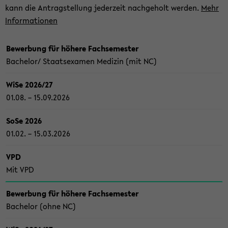
kann die An­trag­stel­lung je­der­zeit nach­ge­holt wer­den.
Mehr
In­for­ma­tio­nen
Be­wer­bung für hö­he­re Fach­se­mes­ter
Ba­che­lor/ Staats­examen Me­di­zin (mit NC)
WiSe 2026/27
01.08. – 15.09.2026
SoSe 2026
01.02. – 15.03.2026
VPD
Mit VPD
Be­wer­bung für hö­he­re Fach­se­mes­ter
Ba­che­lor (ohne NC)