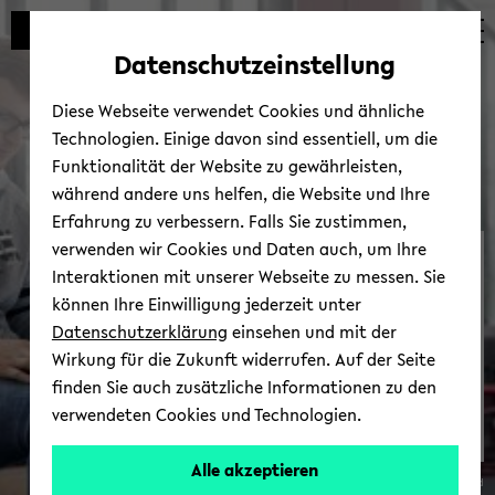
Automatische
skip
skip
skip
Inhaltswechsel
to
to
to
Datenschutzeinstellung
vermeiden
main
main
footer
content
menu
Diese Webseite verwendet Cookies und ähnliche
Technologien. Einige davon sind essentiell, um die
Funktionalität der Website zu gewährleisten,
während andere uns helfen, die Website und Ihre
Erfahrung zu verbessern. Falls Sie zustimmen,
verwenden wir Cookies und Daten auch, um Ihre
Ter­mi­ne & Fris­ten
Interaktionen mit unserer Webseite zu messen. Sie
können Ihre Einwilligung jederzeit unter
Datenschutzerklärung
einsehen und mit der
Wirkung für die Zukunft widerrufen. Auf der Seite
finden Sie auch zusätzliche Informationen zu den
verwendeten Cookies und Technologien.
Stu­
Alle akzeptieren
© Uni­ver­si­tät Bie­le­feld
di­