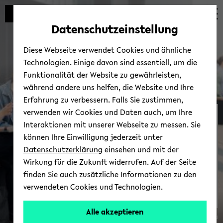
Automatische
zum
zum
zum
Inhaltswechsel
Hauptinhalt
Hauptmenü
Fußbereich
Datenschutzeinstellung
vermeiden
wechseln
wechseln
wechseln
Diese Webseite verwendet Cookies und ähnliche
Technologien. Einige davon sind essentiell, um die
Funktionalität der Website zu gewährleisten,
während andere uns helfen, die Website und Ihre
Erfahrung zu verbessern. Falls Sie zustimmen,
verwenden wir Cookies und Daten auch, um Ihre
NEOLAiA an der
Interaktionen mit unserer Webseite zu messen. Sie
Universität­ Bielefeld
können Ihre Einwilligung jederzeit unter
Datenschutzerklärung
einsehen und mit der
Wirkung für die Zukunft widerrufen. Auf der Seite
finden Sie auch zusätzliche Informationen zu den
verwendeten Cookies und Technologien.
Alle akzeptieren
© Uni­ver­si­tät Bie­le­feld