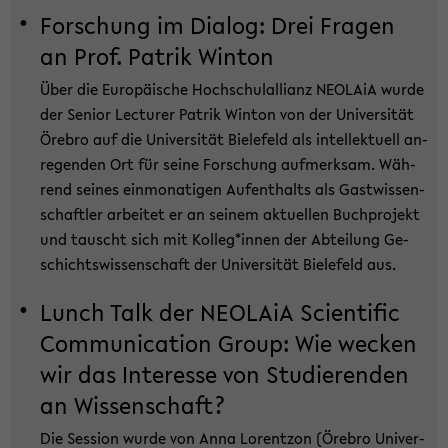
For­schung im Dia­log: Drei Fra­gen
an Prof. Pa­trik Win­ton
Über die Eu­ro­päi­sche Hoch­schul­al­li­anz NEO­LA­iA wurde
der Se­ni­or Lec­tu­rer Pa­trik Win­ton von der Uni­ver­si­tät
Öre­bro auf die Uni­ver­si­tät Bie­le­feld als in­tel­lek­tu­ell an­
re­gen­den Ort für seine For­schung auf­merk­sam. Wäh­
rend sei­nes ein­mo­na­ti­gen Auf­ent­halts als Gast­wis­sen­
schaft­ler ar­bei­tet er an sei­nem ak­tu­el­len Buch­pro­jekt
und tauscht sich mit Kol­leg*innen der Ab­tei­lung Ge­
schichts­wis­sen­schaft der Uni­ver­si­tät Bie­le­feld aus.
Lunch Talk der NEO­LA­iA Sci­en­ti­fic
Com­mu­ni­ca­ti­on Group: Wie we­cken
wir das In­ter­es­se von Stu­die­ren­den
an Wis­sen­schaft?
Die Ses­si­on wurde von Anna Lo­rent­zon (Öre­bro Uni­ver­