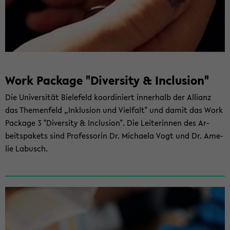
Work Packa­ge "Di­ver­si­ty & In­clu­si­on"
Die Uni­ver­si­tät Bie­le­feld ko­or­di­niert in­ner­halb der Al­li­anz
das The­men­feld „In­klu­si­on und Viel­falt" und damit das Work
Packa­ge 3 "Di­ver­si­ty & In­clu­si­on". Die Lei­te­rin­nen des Ar­
beits­pa­kets sind Pro­fes­so­rin Dr. Mi­chae­la Vogt und Dr. Ame­
lie La­busch.