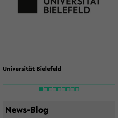
Uni­ver­si­tät Bie­le­feld
News-​Blog