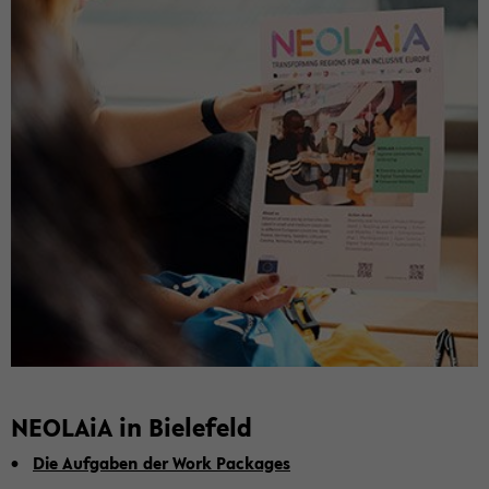
NEO­LA­iA in Bie­le­feld
Die Auf­ga­ben der Work Pack­a­ges