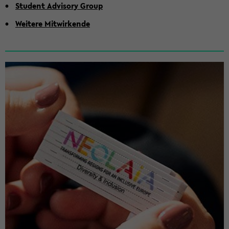
Stu­dent Ad­vi­so­ry Group
Wei­te­re Mit­wir­ken­de