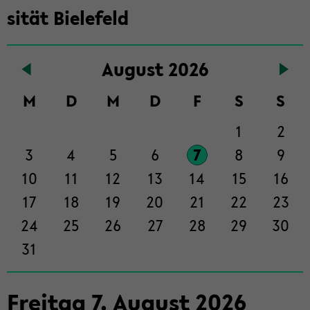
in­
si­tät Bie­le­feld
halt
der
Sek­
Au­gust 2026
ti­
on
M
D
M
D
F
S
S
wech­
1
2
seln
3
4
5
6
7
8
9
10
11
12
13
14
15
16
17
18
19
20
21
22
23
24
25
26
27
28
29
30
31
Frei­tag
7
.
Au­gust
2026