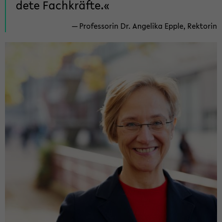
de­te Fach­kräf­te.
Pro­fes­so­rin Dr. An­ge­li­ka Epple, Rek­to­rin