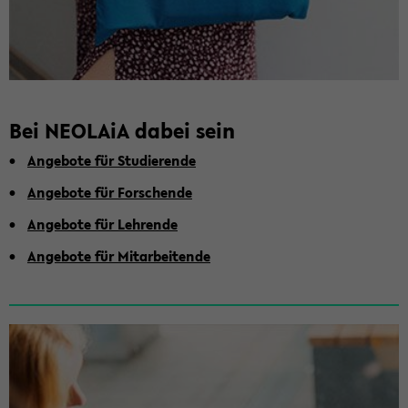
Bei NEO­LA­iA dabei sein
An­ge­bo­te für Stu­die­ren­de
An­ge­bo­te für For­schen­de
An­ge­bo­te für Leh­ren­de
An­ge­bo­te für Mit­ar­bei­ten­de