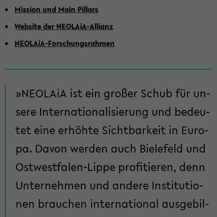
Mis­si­on und Main Pil­lars
Web­site der NEOLAiA-​Allianz
NEOLAiA-​Forschungsrahmen
NEO­LA­iA ist ein gro­ßer Schub für un­
se­re In­ter­na­tio­na­li­sie­rung und be­deu­
tet eine er­höh­te Sicht­bar­keit in Eu­ro­
pa. Davon wer­den auch Bie­le­feld und
Ostwestfalen-​Lippe pro­fi­tie­ren, denn
Un­ter­neh­men und an­de­re In­sti­tu­tio­
nen brau­chen in­ter­na­tio­nal aus­ge­bil­