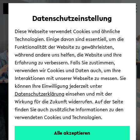
Automatische
zum
zum
zum
Inhaltswechsel
Hauptinhalt
Hauptmenü
Fußbereich
Datenschutzeinstellung
vermeiden
wechseln
wechseln
wechseln
Diese Webseite verwendet Cookies und ähnliche
Technologien. Einige davon sind essentiell, um die
Funktionalität der Website zu gewährleisten,
während andere uns helfen, die Website und Ihre
Erfahrung zu verbessern. Falls Sie zustimmen,
verwenden wir Cookies und Daten auch, um Ihre
NEOLAiA an der
Interaktionen mit unserer Webseite zu messen. Sie
Universität­ Bielefeld
können Ihre Einwilligung jederzeit unter
Datenschutzerklärung
einsehen und mit der
Wirkung für die Zukunft widerrufen. Auf der Seite
finden Sie auch zusätzliche Informationen zu den
verwendeten Cookies und Technologien.
Alle akzeptieren
© Uni­ver­si­tät Bie­le­feld