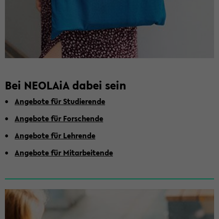
Bei NEO­LA­iA dabei sein
An­ge­bo­te für Stu­die­ren­de
An­ge­bo­te für For­schen­de
An­ge­bo­te für Leh­ren­de
An­ge­bo­te für Mit­ar­bei­ten­de