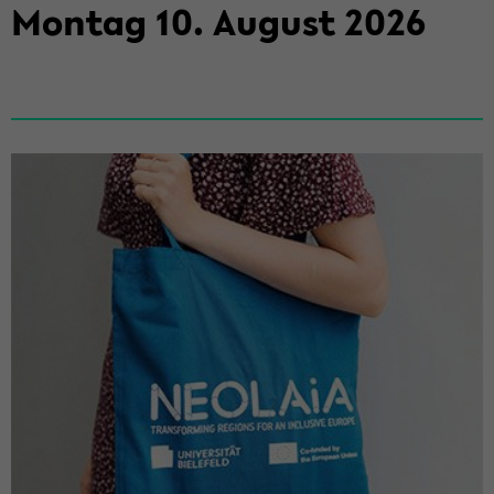
Mon­tag
10
.
Au­gust
2026