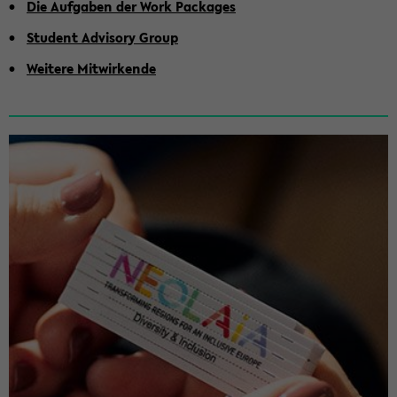
Die Auf­ga­ben der Work Pack­a­ges
Stu­dent Ad­vi­so­ry Group
Wei­te­re Mit­wir­ken­de