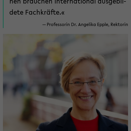
nen brau­chen in­ter­na­tio­nal aus­ge­bil­
de­te Fach­kräf­te.
Pro­fes­so­rin Dr. An­ge­li­ka Epple, Rek­to­rin