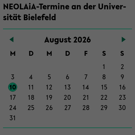
NEOLAiA-​Termine an der Uni­ver­
Haupt­
in­
si­tät Bie­le­feld
halt
der
Sek­
Au­gust 2026
ti­
on
M
D
M
D
F
S
S
wech­
1
2
seln
3
4
5
6
7
8
9
10
11
12
13
14
15
16
17
18
19
20
21
22
23
24
25
26
27
28
29
30
31