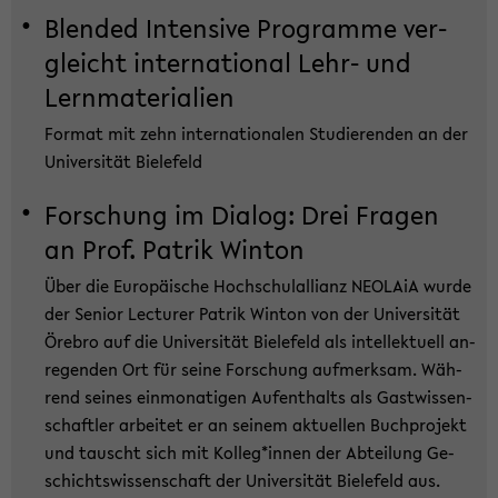
Blen­ded In­ten­si­ve Pro­gram­me ver­
gleicht in­ter­na­tio­nal Lehr- und
Lern­ma­te­ria­li­en
For­mat mit zehn in­ter­na­tio­na­len Stu­die­ren­den an der
Uni­ver­si­tät Bie­le­feld
For­schung im Dia­log: Drei Fra­gen
an Prof. Pa­trik Win­ton
Über die Eu­ro­päi­sche Hoch­schul­al­li­anz NEO­LA­iA wurde
der Se­ni­or Lec­tu­rer Pa­trik Win­ton von der Uni­ver­si­tät
Öre­bro auf die Uni­ver­si­tät Bie­le­feld als in­tel­lek­tu­ell an­
re­gen­den Ort für seine For­schung auf­merk­sam. Wäh­
rend sei­nes ein­mo­na­ti­gen Auf­ent­halts als Gast­wis­sen­
schaft­ler ar­bei­tet er an sei­nem ak­tu­el­len Buch­pro­jekt
und tauscht sich mit Kol­leg*innen der Ab­tei­lung Ge­
schichts­wis­sen­schaft der Uni­ver­si­tät Bie­le­feld aus.