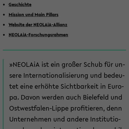
Ge­schich­te
Mis­si­on und Main Pil­lars
Web­site der NEOLAiA-​Allianz
NEOLAiA-​Forschungsrahmen
NEO­LA­iA ist ein gro­ßer Schub für un­
se­re In­ter­na­tio­na­li­sie­rung und be­deu­
tet eine er­höh­te Sicht­bar­keit in Eu­ro­
pa. Davon wer­den auch Bie­le­feld und
Ostwestfalen-​Lippe pro­fi­tie­ren, denn
Un­ter­neh­men und an­de­re In­sti­tu­tio­