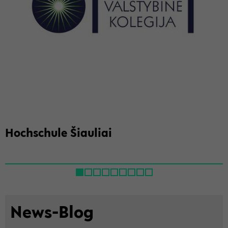
Hoch­schu­le Šiau­liai
News-​Blog