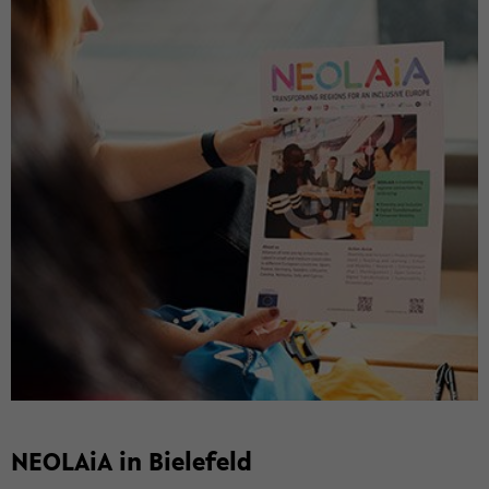
NEO­LA­iA in Bie­le­feld