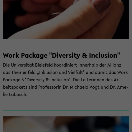
Work Packa­ge "Di­ver­si­ty & In­clu­si­on"
Die Uni­ver­si­tät Bie­le­feld ko­or­di­niert in­ner­halb der Al­li­anz
das The­men­feld „In­klu­si­on und Viel­falt" und damit das Work
Packa­ge 3 "Di­ver­si­ty & In­clu­si­on". Die Lei­te­rin­nen des Ar­
beits­pa­kets sind Pro­fes­so­rin Dr. Mi­chae­la Vogt und Dr. Ame­
lie La­busch.