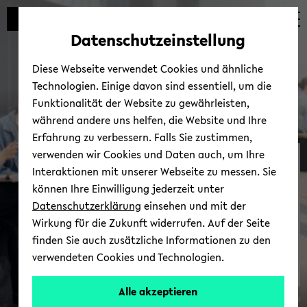
Automatische
zum
zum
zum
Inhaltswechsel
Hauptinhalt
Hauptmenü
Fußbereich
Datenschutzeinstellung
vermeiden
wechseln
wechseln
wechseln
Diese Webseite verwendet Cookies und ähnliche
Technologien. Einige davon sind essentiell, um die
Funktionalität der Website zu gewährleisten,
während andere uns helfen, die Website und Ihre
Erfahrung zu verbessern. Falls Sie zustimmen,
verwenden wir Cookies und Daten auch, um Ihre
NEOLAiA an der
Interaktionen mit unserer Webseite zu messen. Sie
Universität­ Bielefeld
können Ihre Einwilligung jederzeit unter
Datenschutzerklärung
einsehen und mit der
Wirkung für die Zukunft widerrufen. Auf der Seite
finden Sie auch zusätzliche Informationen zu den
verwendeten Cookies und Technologien.
Alle akzeptieren
© Uni­ver­si­tät Bie­le­feld