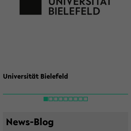
Uni­ver­si­tät Bie­le­feld
News-​Blog