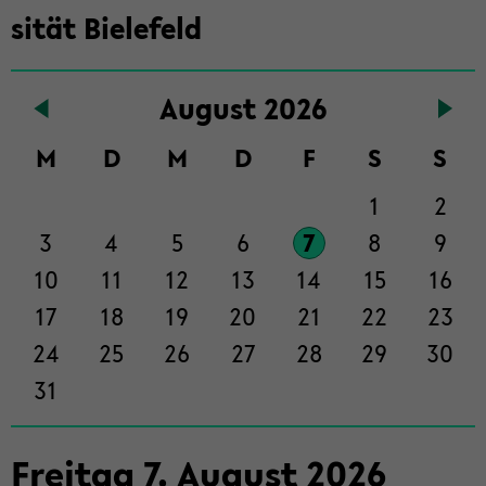
in­
si­tät Bie­le­feld
halt
der
Sek­
Au­gust 2026
ti­
on
M
D
M
D
F
S
S
wech­
1
2
seln
3
4
5
6
7
8
9
10
11
12
13
14
15
16
17
18
19
20
21
22
23
24
25
26
27
28
29
30
31
Frei­tag
7
.
Au­gust
2026