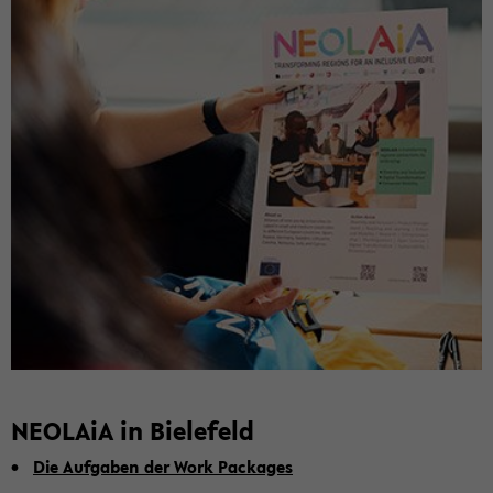
NEO­LA­iA in Bie­le­feld
Die Auf­ga­ben der Work Pack­a­ges