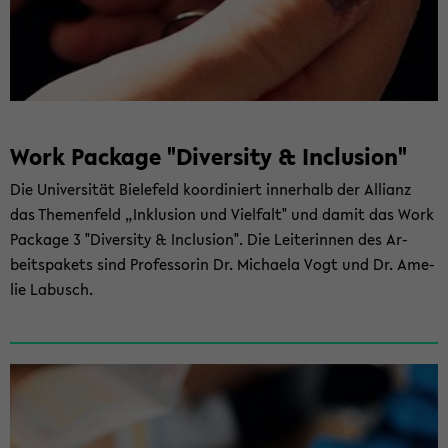
Work Packa­ge "Di­ver­si­ty & In­clu­si­on"
Die Uni­ver­si­tät Bie­le­feld ko­or­di­niert in­ner­halb der Al­li­anz
das The­men­feld „In­klu­si­on und Viel­falt" und damit das Work
Packa­ge 3 "Di­ver­si­ty & In­clu­si­on". Die Lei­te­rin­nen des Ar­
beits­pa­kets sind Pro­fes­so­rin Dr. Mi­chae­la Vogt und Dr. Ame­
lie La­busch.