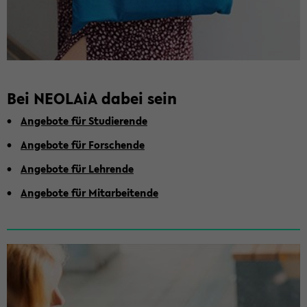
Bei NEO­LA­iA dabei sein
An­ge­bo­te für Stu­die­ren­de
An­ge­bo­te für For­schen­de
An­ge­bo­te für Leh­ren­de
An­ge­bo­te für Mit­ar­bei­ten­de