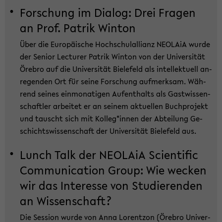
For­schung im Dia­log: Drei Fra­gen
an Prof. Pa­trik Win­ton
Über die Eu­ro­päi­sche Hoch­schul­al­li­anz NEO­LA­iA wurde
der Se­ni­or Lec­tu­rer Pa­trik Win­ton von der Uni­ver­si­tät
Öre­bro auf die Uni­ver­si­tät Bie­le­feld als in­tel­lek­tu­ell an­
re­gen­den Ort für seine For­schung auf­merk­sam. Wäh­
rend sei­nes ein­mo­na­ti­gen Auf­ent­halts als Gast­wis­sen­
schaft­ler ar­bei­tet er an sei­nem ak­tu­el­len Buch­pro­jekt
und tauscht sich mit Kol­leg*innen der Ab­tei­lung Ge­
schichts­wis­sen­schaft der Uni­ver­si­tät Bie­le­feld aus.
Lunch Talk der NEO­LA­iA Sci­en­ti­fic
Com­mu­ni­ca­ti­on Group: Wie we­cken
wir das In­ter­es­se von Stu­die­ren­den
an Wis­sen­schaft?
Die Ses­si­on wurde von Anna Lo­rent­zon (Öre­bro Uni­ver­