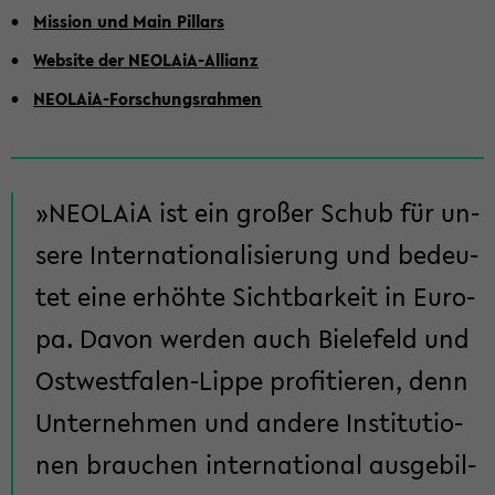
Mis­si­on und Main Pil­lars
Web­site der NEOLAiA-​Allianz
NEOLAiA-​Forschungsrahmen
NEO­LA­iA ist ein gro­ßer Schub für un­
se­re In­ter­na­tio­na­li­sie­rung und be­deu­
tet eine er­höh­te Sicht­bar­keit in Eu­ro­
pa. Davon wer­den auch Bie­le­feld und
Ostwestfalen-​Lippe pro­fi­tie­ren, denn
Un­ter­neh­men und an­de­re In­sti­tu­tio­
nen brau­chen in­ter­na­tio­nal aus­ge­bil­