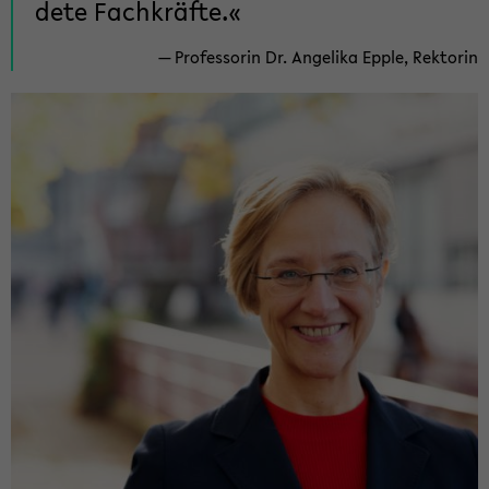
de­te Fach­kräf­te.
Pro­fes­so­rin Dr. An­ge­li­ka Epple, Rek­to­rin