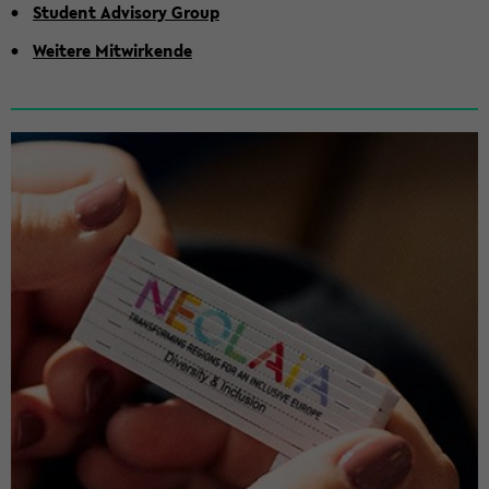
Stu­dent Ad­vi­so­ry Group
Wei­te­re Mit­wir­ken­de