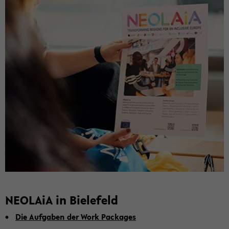
NEO­LA­iA in Bie­le­feld
Die Auf­ga­ben der Work Pack­a­ges