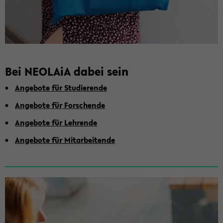
Bei NEO­LA­iA dabei sein
An­ge­bo­te für Stu­die­ren­de
An­ge­bo­te für For­schen­de
An­ge­bo­te für Leh­ren­de
An­ge­bo­te für Mit­ar­bei­ten­de