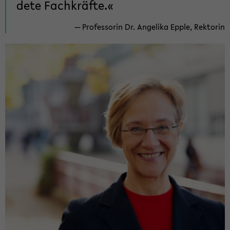
de­te Fach­kräf­te.
Pro­fes­so­rin Dr. An­ge­li­ka Epple, Rek­to­rin