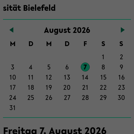
in­
si­tät Bie­le­feld
halt
der
Sek­
Au­gust 2026
ti­
on
M
D
M
D
F
S
S
wech­
1
2
seln
3
4
5
6
7
8
9
10
11
12
13
14
15
16
17
18
19
20
21
22
23
24
25
26
27
28
29
30
31
Frei­tag
7
.
Au­gust
2026