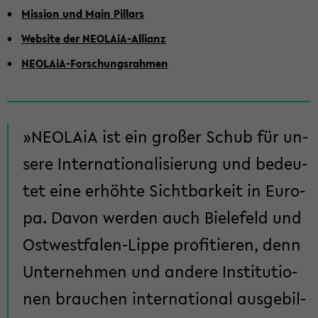
Mis­si­on und Main Pil­lars
Web­site der NEOLAiA-​Allianz
NEOLAiA-​Forschungsrahmen
NEO­LA­iA ist ein gro­ßer Schub für un­
se­re In­ter­na­tio­na­li­sie­rung und be­deu­
tet eine er­höh­te Sicht­bar­keit in Eu­ro­
pa. Davon wer­den auch Bie­le­feld und
Ostwestfalen-​Lippe pro­fi­tie­ren, denn
Un­ter­neh­men und an­de­re In­sti­tu­tio­
nen brau­chen in­ter­na­tio­nal aus­ge­bil­