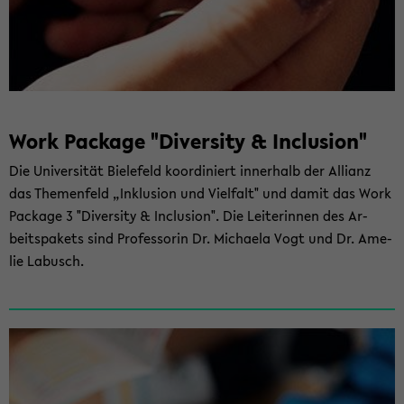
Work Packa­ge "Di­ver­si­ty & In­clu­si­on"
Die Uni­ver­si­tät Bie­le­feld ko­or­di­niert in­ner­halb der Al­li­anz
das The­men­feld „In­klu­si­on und Viel­falt" und damit das Work
Packa­ge 3 "Di­ver­si­ty & In­clu­si­on". Die Lei­te­rin­nen des Ar­
beits­pa­kets sind Pro­fes­so­rin Dr. Mi­chae­la Vogt und Dr. Ame­
lie La­busch.