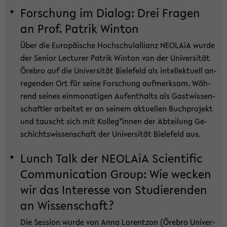
For­schung im Dia­log: Drei Fra­gen
an Prof. Pa­trik Win­ton
Über die Eu­ro­päi­sche Hoch­schul­al­li­anz NEO­LA­iA wurde
der Se­ni­or Lec­tu­rer Pa­trik Win­ton von der Uni­ver­si­tät
Öre­bro auf die Uni­ver­si­tät Bie­le­feld als in­tel­lek­tu­ell an­
re­gen­den Ort für seine For­schung auf­merk­sam. Wäh­
rend sei­nes ein­mo­na­ti­gen Auf­ent­halts als Gast­wis­sen­
schaft­ler ar­bei­tet er an sei­nem ak­tu­el­len Buch­pro­jekt
und tauscht sich mit Kol­leg*innen der Ab­tei­lung Ge­
schichts­wis­sen­schaft der Uni­ver­si­tät Bie­le­feld aus.
Lunch Talk der NEO­LA­iA Sci­en­ti­fic
Com­mu­ni­ca­ti­on Group: Wie we­cken
wir das In­ter­es­se von Stu­die­ren­den
an Wis­sen­schaft?
Die Ses­si­on wurde von Anna Lo­rent­zon (Öre­bro Uni­ver­