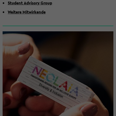
Stu­dent Ad­vi­so­ry Group
Wei­te­re Mit­wir­ken­de