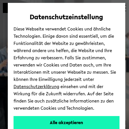
Automatische
zum
zum
zum
Inhaltswechsel
Hauptinhalt
Hauptmenü
Fußbereich
Datenschutzeinstellung
vermeiden
wechseln
wechseln
wechseln
Diese Webseite verwendet Cookies und ähnliche
Technologien. Einige davon sind essentiell, um die
Funktionalität der Website zu gewährleisten,
während andere uns helfen, die Website und Ihre
Erfahrung zu verbessern. Falls Sie zustimmen,
verwenden wir Cookies und Daten auch, um Ihre
NEOLAiA an der
Interaktionen mit unserer Webseite zu messen. Sie
Universität­ Bielefeld
können Ihre Einwilligung jederzeit unter
Datenschutzerklärung
einsehen und mit der
Wirkung für die Zukunft widerrufen. Auf der Seite
finden Sie auch zusätzliche Informationen zu den
verwendeten Cookies und Technologien.
Alle akzeptieren
© Uni­ver­si­tät Bie­le­feld