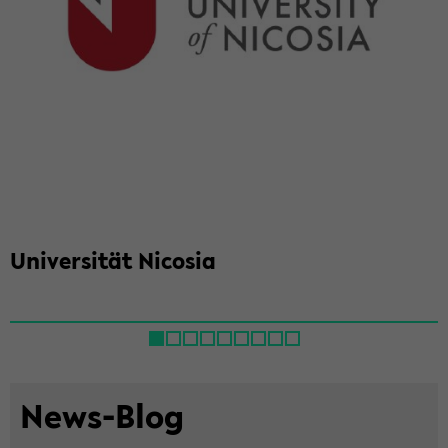
Uni­ver­si­tät Ni­co­sia
News-​Blog