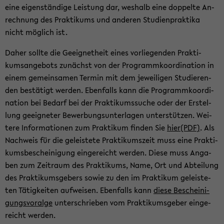
eine ei­gen­stän­di­ge Leis­tung dar, wes­halb eine dop­pel­te An­
rech­nung des Prak­ti­kums und an­de­ren Stu­di­en­prak­ti­ka
nicht mög­lich ist.
Daher soll­te die Ge­eig­net­heit eines vor­lie­gen­den Prak­ti­
kums­an­ge­bots zu­nächst von der Pro­gramm­ko­or­di­na­ti­on in
einem ge­mein­sa­men Ter­min mit dem je­wei­li­gen Stu­die­ren­
den be­stä­tigt wer­den. Eben­falls kann die Pro­gramm­ko­or­di­
na­ti­on bei Be­darf bei der Prak­ti­kums­su­che oder der Er­stel­
lung ge­eig­ne­ter Be­wer­bungs­un­ter­la­gen un­ter­stüt­zen. Wei­
te­re In­for­ma­tio­nen zum Prak­ti­kum fin­den Sie
hier(PDF)
. Als
Nach­weis für die ge­leis­te­te Prak­ti­kums­zeit muss eine Prak­ti­
kums­be­schei­ni­gung ein­ge­reicht wer­den. Diese muss An­ga­
ben zum Zeit­raum des Prak­ti­kums, Name, Ort und Ab­tei­lung
des Prak­ti­kums­ge­bers sowie zu den im Prak­ti­kum ge­leis­te­
ten Tä­tig­kei­ten auf­wei­sen. Eben­falls kann
diese Be­schei­ni­
gungs­vor­al­ge
un­ter­schrie­ben vom Prak­ti­kums­ge­ber ein­ge­
reicht wer­den.