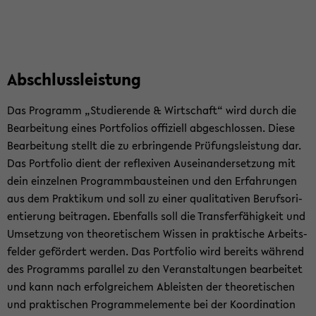
Ab­schluss­leis­tung
Das Pro­gramm „Stu­die­ren­de & Wirt­schaft“ wird durch die
Be­ar­bei­tung eines Port­fo­li­os of­fi­zi­ell ab­ge­schlos­sen. Diese
Be­ar­bei­tung stellt die zu er­brin­gen­de Prü­fungs­leis­tung dar.
Das Port­fo­lio dient der re­fle­xi­ven Aus­ein­an­der­set­zung mit
dein ein­zel­nen Pro­gramm­bau­stei­nen und den Er­fah­run­gen
aus dem Prak­ti­kum und soll zu einer qua­li­ta­ti­ven Be­rufs­ori­
en­tie­rung bei­tra­gen. Eben­falls soll die Trans­fer­fä­hig­keit und
Um­set­zung von theo­re­ti­schem Wis­sen in prak­ti­sche Ar­beits­
fel­der ge­för­dert wer­den. Das Port­fo­lio wird be­reits wäh­rend
des Pro­gramms par­al­lel zu den Ver­an­stal­tun­gen be­ar­bei­tet
und kann nach er­folg­rei­chem Ab­leis­ten der theo­re­ti­schen
und prak­ti­schen Pro­gramm­ele­men­te bei der Ko­or­di­na­ti­on