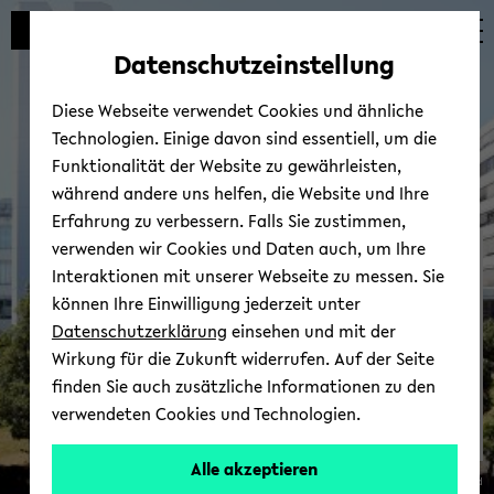
Automatische
zum
zum
zum
Inhaltswechsel
Hauptinhalt
Hauptmenü
Fußbereich
Datenschutzeinstellung
vermeiden
wechseln
wechseln
wechseln
Diese Webseite verwendet Cookies und ähnliche
Technologien. Einige davon sind essentiell, um die
Funktionalität der Website zu gewährleisten,
während andere uns helfen, die Website und Ihre
Erfahrung zu verbessern. Falls Sie zustimmen,
verwenden wir Cookies und Daten auch, um Ihre
Stu­die­ren­de & Wirt­schaft
Interaktionen mit unserer Webseite zu messen. Sie
können Ihre Einwilligung jederzeit unter
Datenschutzerklärung
einsehen und mit der
Wirkung für die Zukunft widerrufen. Auf der Seite
finden Sie auch zusätzliche Informationen zu den
verwendeten Cookies und Technologien.
Alle akzeptieren
© Uni­ver­si­tät Bie­le­feld