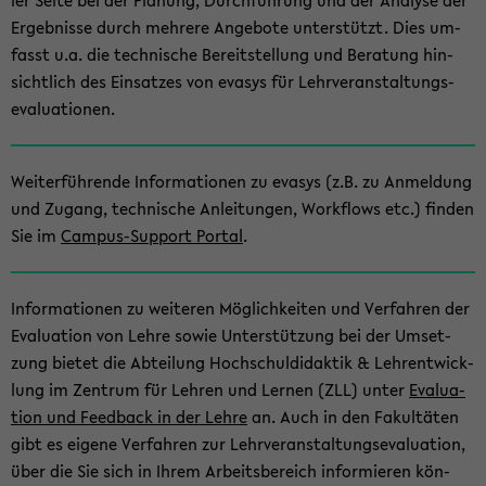
ler Seite bei der Pla­nung, Durch­füh­rung und der Ana­ly­se der
Er­geb­nis­se durch meh­re­re An­ge­bo­te un­ter­stützt. Dies um­
fasst u.a. die tech­ni­sche Be­reit­stel­lung und Be­ra­tung hin­
sicht­lich des Ein­sat­zes von evasys für Lehr­ver­an­stal­tungs­
eva­lua­tio­nen.
Wei­ter­füh­ren­de In­for­ma­tio­nen zu evasys (z.B. zu An­mel­dung
und Zu­gang, tech­ni­sche An­lei­tun­gen, Work­flows etc.) fin­den
Sie im
Campus-​Support Por­tal
.
In­for­ma­tio­nen zu wei­te­ren Mög­lich­kei­ten und Ver­fah­ren der
Eva­lua­ti­on von Lehre sowie Un­ter­stüt­zung bei der Um­set­
zung bie­tet die Ab­tei­lung Hoch­schul­di­dak­tik & Leh­r­ent­wick­
lung im Zen­trum für Leh­ren und Ler­nen (ZLL) unter
Eva­lua­
ti­on und Feed­back in der Lehre
an. Auch in den Fa­kul­tä­ten
gibt es ei­ge­ne Ver­fah­ren zur Lehr­ver­an­stal­tungs­eva­lua­ti­on,
über die Sie sich in Ihrem Ar­beits­be­reich in­for­mie­ren kön­