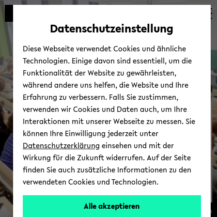
Automatische
zum
zum
zum
Inhaltswechsel
Hauptinhalt
Hauptmenü
Fußbereich
Datenschutzeinstellung
vermeiden
wechseln
wechseln
wechseln
Diese Webseite verwendet Cookies und ähnliche
Technologien. Einige davon sind essentiell, um die
Funktionalität der Website zu gewährleisten,
während andere uns helfen, die Website und Ihre
Erfahrung zu verbessern. Falls Sie zustimmen,
verwenden wir Cookies und Daten auch, um Ihre
Qua­li­täts­ma­nage­ment
Interaktionen mit unserer Webseite zu messen. Sie
Stu­di­um und Lehre
können Ihre Einwilligung jederzeit unter
Datenschutzerklärung
einsehen und mit der
Wirkung für die Zukunft widerrufen. Auf der Seite
finden Sie auch zusätzliche Informationen zu den
verwendeten Cookies und Technologien.
Alle akzeptieren
© Uni­ver­si­tät Bie­le­feld