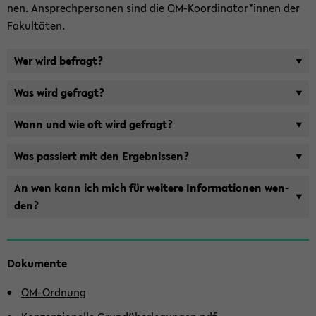
nen. An­sprech­per­so­nen sind die
QM-​Koordinator*innen
der
Fa­kul­tä­ten.
Wer wird be­fragt?
Was wird ge­fragt?
Wann und wie oft wird ge­fragt?
Was pas­siert mit den Er­geb­nis­sen?
An wen kann ich mich für wei­te­re In­for­ma­tio­nen wen­
den?
Zum
Do­ku­men­te
Haupt­
in­
QM-​Ordnung
halt