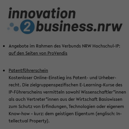
An­ge­bo­te im Rah­men des Ver­bunds NRW Hochschul-​IP:
auf den Sei­ten von Pro­Ven­dis
Pa­tent­füh­rer­schein
Kos­ten­lo­ser Online-​Einstieg ins Patent-​ und Ur­he­ber­
recht. Die ziel­grup­pen­spe­zi­fi­schen E-​Learning-Kurse des
IP-​Führerscheins ver­mit­teln so­wohl Wis­sen­schaft­ler*innen
als auch Ver­tre­ter*innen aus der Wirt­schaft Ba­sis­wis­sen
zum Schutz von Er­fin­dun­gen, Tech­no­lo­gien oder ei­ge­nem
Know-​how – kurz: dem geis­ti­gen Ei­gen­tum (eng­lisch: In­
tel­lec­tu­al Pro­per­ty).