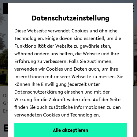
Automatische
zum
zum
zum
Inhaltswechsel
Hauptinhalt
Hauptmenü
Fußbereich
Datenschutzeinstellung
vermeiden
wechseln
wechseln
wechseln
Grün­dung und Schutz­
Diese Webseite verwendet Cookies und ähnliche
rech­te
Technologien. Einige davon sind essentiell, um die
Funktionalität der Website zu gewährleisten,
während andere uns helfen, die Website und Ihre
Erfahrung zu verbessern. Falls Sie zustimmen,
verwenden wir Cookies und Daten auch, um Ihre
Interaktionen mit unserer Webseite zu messen. Sie
können Ihre Einwilligung jederzeit unter
© Uni­ver­si­tät Bie­le­feld
Datenschutzerklärung
einsehen und mit der
Bread­
De­zer­nat For­schungs­för­de­rung und Trans­fer
Wirkung für die Zukunft widerrufen. Auf der Seite
crumb
Grün­dung und Schutz­rech­te
finden Sie auch zusätzliche Informationen zu den
über­
Er­fin­dun­gen und Schutz­rech­te
verwendeten Cookies und Technologien.
sprin­
Er­fin­dun­gen und Schutz­
gen
Alle akzeptieren
und