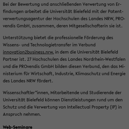
Bei der Be­wer­tung und an­schlie­ßen­den Ver­wer­tung von Er­
fin­dun­gen ar­bei­tet die Uni­ver­si­tät Bie­le­feld mit der Pa­tent­
ver­wer­tungs­agen­tur der Hoch­schu­len des Lan­des NRW, PRO­
ven­dis GmbH, zu­sam­men, deren Mit­ge­sell­schaf­te­rin sie ist.
Un­ter­stüt­zung bie­tet die pro­fes­sio­nel­le För­de­rung des
Wissens-​ und Tech­no­lo­gie­trans­fer im Ver­bund
innovation2business.nrw.
in dem die Uni­ver­si­tät Bie­le­feld
Part­ner ist. 27 Hoch­schu­len des Lan­des Nordrhein-​Westfalen
und die PRO­ven­dis GmbH bil­den die­sen Ver­bund, den das Mi­
nis­te­ri­um für Wirt­schaft, In­dus­trie, Kli­ma­schutz und En­er­gie
des Lan­des NRW för­dert.
Wis­sen­schaft­ler*innen, Mit­ar­bei­ten­de und Stu­die­ren­de der
Uni­ver­si­tät Bie­le­feld kön­nen Dienst­leis­tun­gen rund um den
Schutz und die Ver­wer­tung von In­tel­lec­tu­al Pro­per­ty (IP) in
An­spruch neh­men.
Web-​Seminare