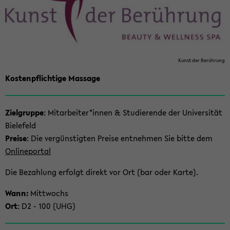
Kunst der Be­rüh­rung
Kos­ten­pflich­ti­ge Mas­sa­ge
Ziel­grup­pe
: Mit­ar­bei­ter*innen & Stu­die­ren­de der Uni­ver­si­tät
Bie­le­feld
Prei­se
: Die ver­güns­tig­ten Prei­se ent­neh­men Sie bitte dem
On­line­por­tal
Die Be­zah­lung er­folgt di­rekt vor Ort (bar oder Karte).
Wann:
Mitt­wochs
Ort
: D2 - 100 (UHG)