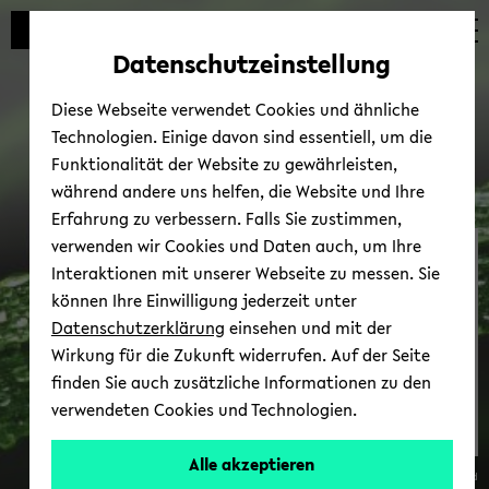
Automatische
skip
skip
skip
Inhaltswechsel
to
to
to
Datenschutzeinstellung
vermeiden
main
main
footer
content
menu
Diese Webseite verwendet Cookies und ähnliche
Technologien. Einige davon sind essentiell, um die
Funktionalität der Website zu gewährleisten,
während andere uns helfen, die Website und Ihre
Erfahrung zu verbessern. Falls Sie zustimmen,
verwenden wir Cookies und Daten auch, um Ihre
Ge­sund­heit
Interaktionen mit unserer Webseite zu messen. Sie
können Ihre Einwilligung jederzeit unter
Datenschutzerklärung
einsehen und mit der
Wirkung für die Zukunft widerrufen. Auf der Seite
finden Sie auch zusätzliche Informationen zu den
verwendeten Cookies und Technologien.
Mehr Infos
Alle akzeptieren
© Uni­ver­si­tät Bie­le­feld