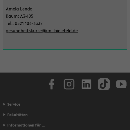
der
Amela Lendo
Sek­
Raum: A3-​105
ti­
Tel.: 0521 106-​3332
on
ge­sund­heits­kur­se@uni-​bielefeld.de
wech­
seln
Face­book
In­sta­gram
Lin­ke­dIn
Tik­Tok
You
Service
Fakultäten
Informationen für ...