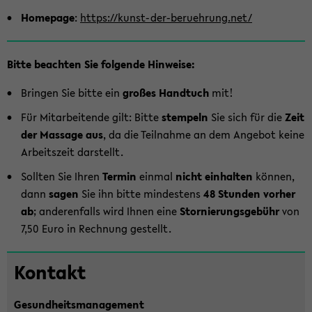
Home­page
:
https://kunst-​der-beruehrung.net/
Bitte be­ach­ten Sie fol­gen­de Hin­wei­se:
Brin­gen Sie bitte ein
gro­ßes Hand­tuch
mit!
Für Mit­ar­bei­ten­de gilt: Bitte
stem­peln
Sie sich für die
Zeit
der Mas­sa­ge
aus
, da die Teil­nah­me an dem An­ge­bot keine
Ar­beits­zeit dar­stellt.
Soll­ten Sie Ihren
Ter­min
ein­mal
nicht ein­hal­ten
kön­nen,
dann
sagen
Sie ihn bitte min­des­tens
48 Stun­den vor­her
ab
; an­de­ren­falls wird Ihnen eine
Stor­nie­rungs­ge­bühr
von
7,50 Euro in Rech­nung ge­stellt.
Zum
Kon­takt
Haupt­
in­
Ge­sund­heits­ma­nage­ment
halt