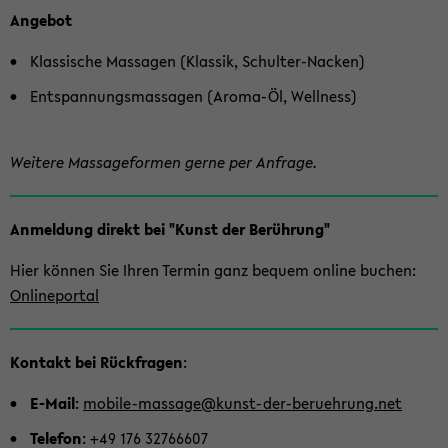
An­ge­bot
Klas­si­sche Mas­sa­gen (Klas­sik, Schulter-​Nacken)
Ent­span­nungs­mas­sa­gen (Aroma-​Öl, Well­ness)
Wei­te­re Mas­sa­ge­for­men gerne per An­fra­ge.
An­mel­dung di­rekt bei "Kunst der Be­rüh­rung"
Hier kön­nen Sie Ihren Ter­min ganz be­quem on­line bu­chen:
On­line­por­tal
Kon­takt bei Rück­fra­gen
:
E-​Mail
:
mobile-​massage@kunst-​der-beruehrung.net
Te­le­fon
: +49 176 32766607