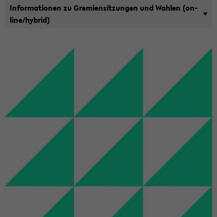
In­for­ma­tio­nen zu Gre­mi­en­sit­zun­gen und Wah­len (on­
line/hy­brid)