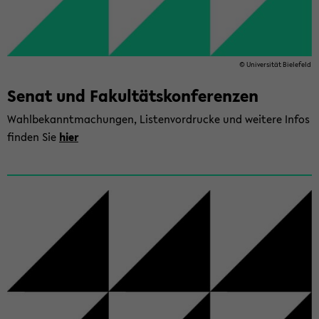
© Uni­ver­si­tät Bie­le­feld
Senat und Fa­kul­täts­kon­fe­ren­zen
Wahl­be­kannt­ma­chun­gen, Lis­ten­vor­dru­cke und wei­te­re Infos
fin­den Sie
hier