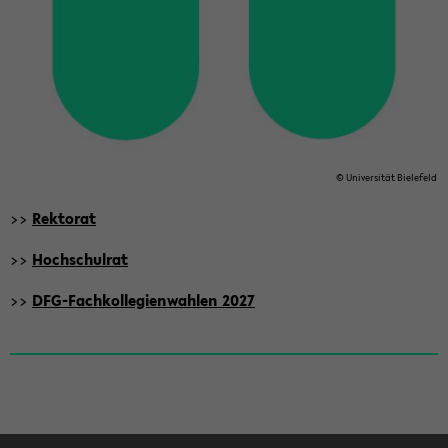
© Uni­ver­si­tät Bie­le­feld
>>
Rek­to­rat
>>
Hoch­schul­rat
>>
DFG-​Fachkollegienwahlen 2027