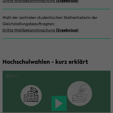
Drit­te Wahl­be­kannt­ma­chung
(Er­geb­nis­se)
Wahl der zen­tra­len stu­den­ti­schen Stell­ver­tre­te­rin der
Gleich­stel­lungs­be­auf­trag­ten:
Drit­te Wahl­be­kannt­ma­chung
(Er­geb­nis­se)
Hoch­schul­wah­len - kurz er­klärt