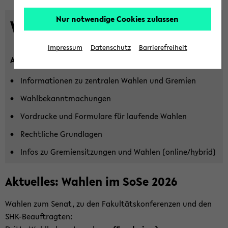
Nur notwendige Cookies zulassen
Wahl­por­tal
Impressum
Datenschutz
Barrierefreiheit
Auf die­ser Seite fin­den sich u.a.:
In­for­ma­tio­nen zu zen­tra­len Wah­len und Gre­mi­en
Wahl­be­kannt­ma­chun­gen
Vor­dru­cke und For­mu­la­re für lau­fen­de Wah­len
Recht­li­che Grund­la­gen
Infos zu Gre­mi­en­sit­zun­gen und Wah­len (on­line/hy­brid)
Ak­tu­el­les: Wah­len im SoSe 2026
Wah­len zum Senat, zu den Fa­kul­täts­kon­fe­ren­zen und den
SHK-​Beauftragten: