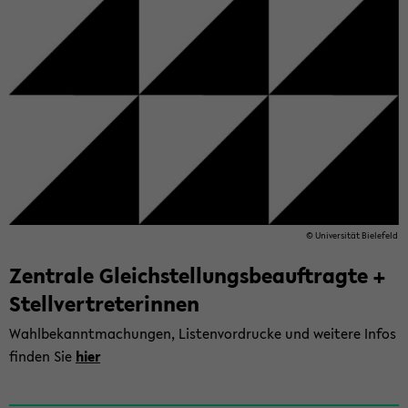
© Uni­ver­si­tät Bie­le­feld
Zen­tra­le Gleich­stel­lungs­be­auf­trag­te +
Stell­ver­tre­te­rin­nen
Wahl­be­kannt­ma­chun­gen, Lis­ten­vor­dru­cke und wei­te­re Infos
fin­den Sie
hier