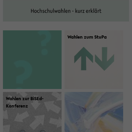
Wah­len zum StuPa
Wah­len zur BiSEd-​
Konferenz