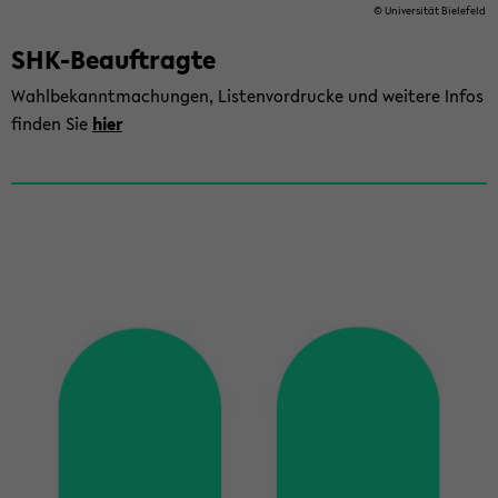
© Uni­ver­si­tät Bie­le­feld
SHK-​Beauftragte
Wahl­be­kannt­ma­chun­gen, Lis­ten­vor­dru­cke und wei­te­re Infos
fin­den Sie
hier