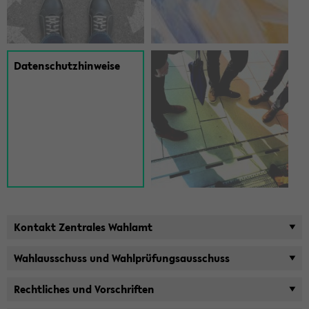
Da­ten­schutz­hin­wei­se
Kon­takt Zen­tra­les Wahl­amt
Wahl­aus­schuss und Wahl­prü­fungs­aus­schuss
Recht­li­ches und Vor­schrif­ten