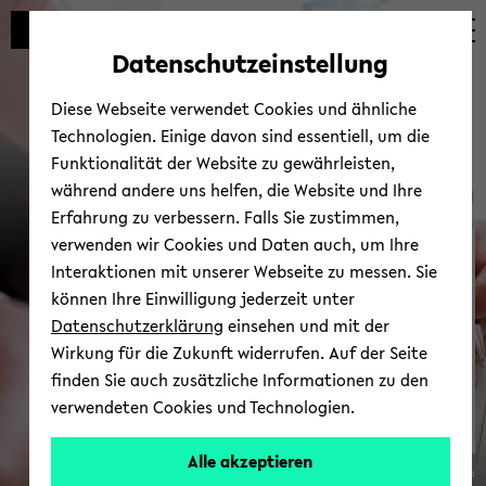
Automatische
zum
zum
zum
Inhaltswechsel
Hauptinhalt
Hauptmenü
Fußbereich
Datenschutzeinstellung
vermeiden
wechseln
wechseln
wechseln
Diese Webseite verwendet Cookies und ähnliche
Technologien. Einige davon sind essentiell, um die
Funktionalität der Website zu gewährleisten,
während andere uns helfen, die Website und Ihre
Erfahrung zu verbessern. Falls Sie zustimmen,
verwenden wir Cookies und Daten auch, um Ihre
De­zer­nat Stu­di­um und
Interaktionen mit unserer Webseite zu messen. Sie
Lehre
können Ihre Einwilligung jederzeit unter
Datenschutzerklärung
einsehen und mit der
Wirkung für die Zukunft widerrufen. Auf der Seite
finden Sie auch zusätzliche Informationen zu den
verwendeten Cookies und Technologien.
Alle akzeptieren
© Uni­ver­si­tät Bie­le­feld